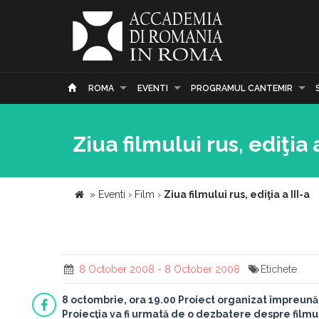
ROMA
EVENTI
PROGRAMUL CANTEMIR
Ziua filmului rus, ediţia a
»
Eventi
›
Film
›
Ziua filmului rus, ediţia a III-a
8 October 2008 - 8 October 2008
Etichete
8 octombrie, ora 19.00
Proiect organizat împreună 
Proiecţia va fi urmată de o dezbatere despre filmu