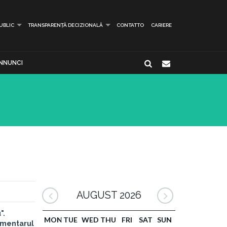
PUBLIC
TRANSPARENȚĂ DECIZIONALĂ
CONTATTO
CARIERE
NNUNCI
AUGUST 2026
".
MON
TUE
WED
THU
FRI
SAT
SUN
cumentarul