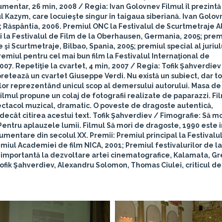
umentar, 26 min, 2008 / Regia: Ivan Golovnev
Filmul îl prezintă
 Kazym, care locuieşte singur în taigaua siberiană.
Ivan Golov
4; Răspântia, 2006. Premiul ONC la Festivalul de Scurtmetraje A
i la Festivalul de Film de la Oberhausen, Germania, 2005; prem
i Scurtmetraje, Bilbao, Spania, 2005; premiul special al juriulu
remiul pentru cel mai bun film la Festivalul Internaţional de
2007.
Repetiţie la cvartet,
4 min, 2007 / Regia: Tofik Şahverdiev
pretează un cvartet Giuseppe Verdi. Nu există un subiect, dar to
ilor reprezentând unicul scop al demersului autorului.
Masa de 
ilmul propune un colaj de fotografii realizate de paparazzi. Fi
pectacol muzical, dramatic. O poveste de dragoste autentică,
decât citirea acestui text.
Tofik Şahverdiev
/ Fimografie: Să mo
; Pentru aplauzele lumii. Filmul Să mori de dragoste, 1990 este 
umentare din secolul XX. Premii: Premiul principal la Festivalu
remiul Academiei de film NICA, 2001; Premiul festivalurilor de 
a importantă la dezvoltare artei cinematografice, Kalamata, Gr
Tofik Şahverdiev, Alexandru Solomon, Thomas Ciulei, criticul de