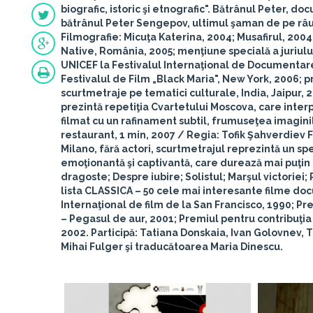
biografic, istoric şi etnografic".
Bătrânul Peter
, doc
bătrânul Peter Sengepov, ultimul şaman de pe râul
Filmografie: Micuţa Katerina, 2004; Musafirul, 200
Native, România, 2005; menţiune specială a juriulu
UNICEF la Festivalul Internaţional de Documentare ş
Festivalul de Film „Black Maria", New York, 2006; p
scurtmetraje pe tematici culturale, India, Jaipur, 
prezintă repetiţia Cvartetului Moscova, care inter
filmat cu un rafinament subtil, frumuseţea imagin
restaurant
, 1 min, 2007 / Regia: Tofik Şahverdiev
F
Milano, fără actori, scurtmetrajul reprezintă un s
emoţionantă şi captivantă, care durează mai puţin 
dragoste; Despre iubire; Solistul; Marşul victoriei
lista CLASSICA – 50 cele mai interesante filme doc
Internaţional de film de la San Francisco, 1990; P
– Pegasul de aur, 2001; Premiul pentru contribuţi
2002.
Participă
: Tatiana Donskaia, Ivan Golovnev, 
Mihai Fulger şi traducătoarea Maria Dinescu.