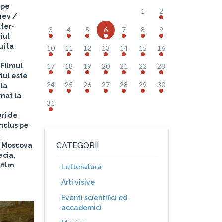
 pe
1
2
nev
/
lter-
3
4
5
6
7
8
9
iul
i la
10
11
12
13
14
15
16
Filmul
17
18
19
20
21
22
23
tul este
24
25
26
27
28
29
30
la
lmat la
31
ri de
inclus pe
l
CATEGORII
la Moscova
ecia,
 film
Letteratura
Arti visive
Eventi scientifici ed
accademici