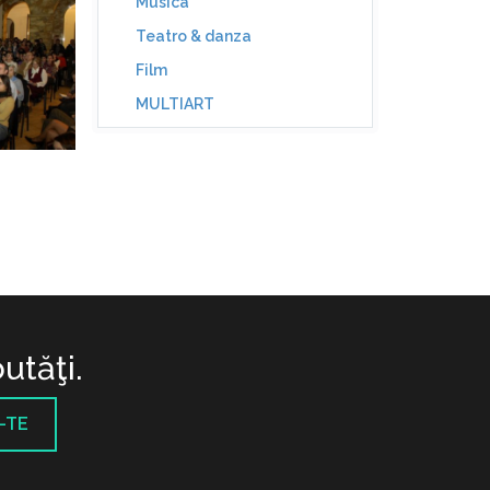
Musica
Teatro & danza
Film
MULTIART
utăţi.
-TE