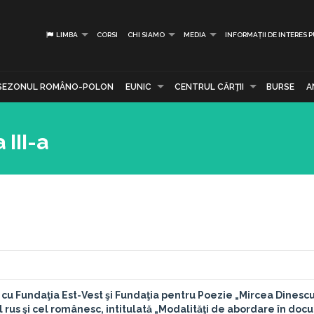
LIMBA
CORSI
CHI SIAMO
MEDIA
INFORMAȚII DE INTERES 
SEZONUL ROMÂNO-POLON
EUNIC
CENTRUL CĂRŢII
BURSE
A
 III-a
cu Fundaţia Est-Vest şi Fundaţia pentru Poezie „Mircea Dinescu
l rus şi cel românesc, intitulată „Modalităţi de abordare în do