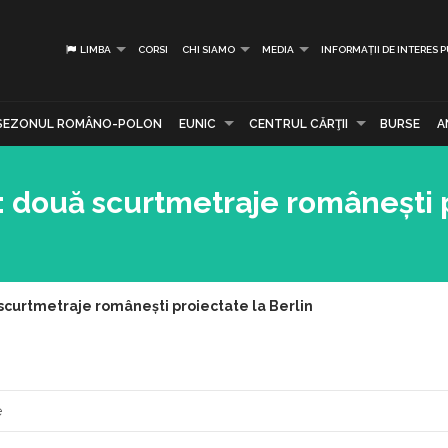
LIMBA
CORSI
CHI SIAMO
MEDIA
INFORMAȚII DE INTERES 
SEZONUL ROMÂNO-POLON
EUNIC
CENTRUL CĂRŢII
BURSE
A
": două scurtmetraje românești 
ă scurtmetraje românești proiectate la Berlin
e