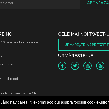
ABONEAZĂ
RE NOI
CELE MAI NOI TWEET-U
 / Strategia / Funzionamento
URMĂREŞTE-NE PE TWITT
URMĂREŞTE-NE
 ICR
di attività
ioni di reddito
fundamentare cladire ICR
uând navigarea, iți exprimi acordul asupra folosirii cookie-urilor
 protectia datelor