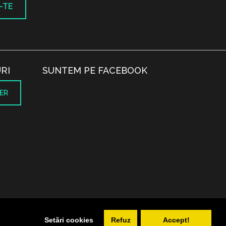
-TE
RI
SUNTEM PE FACEBOOK
ER
.
Setări cookies
Refuz
Accept!