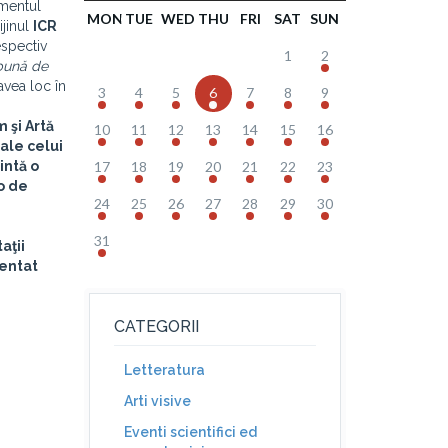
imentul
MON
TUE
WED
THU
FRI
SAT
SUN
ijinul
ICR
espectiv
1
2
bună de
avea loc în
3
4
5
6
7
8
9
m şi Artă
10
11
12
13
14
15
16
ale celui
intă o
17
18
19
20
21
22
23
lo de
24
25
26
27
28
29
30
31
taţii
zentat
CATEGORII
Letteratura
Arti visive
Eventi scientifici ed