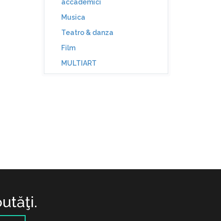
accademici
Musica
Teatro & danza
Film
MULTIART
utăţi.