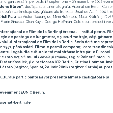
rlin organizează în perioada 13 septembrie – 29 noiembrie 2012 even
oldene Bären“
, desfășurat la cinematograful Arsenal din Berlin. Cu spr
 două scurtmetraje căştigătoare ale trofeului Ursul de Aur în 2003, r
risti Puiu
, cu Victor Rebengiuc, Mimi Brănescu, Matei Brătilă, și
O zi 
pe Florin Sinescu, Okan Kaya, George Hoffman. Cele doua proiecții vor 
nternaţional de Film de la Berlin şi Arsenal – Institut pentru Fil
ţie de peste 30 de lungmetraje şi scurtmetraje, câştigătoare 
valului Internaţional de Film de la Berlin
. Seria de filme reprez
, în 1951, până astăzi. Filmele permit comparaţii care trec dinco
pentru legăturile culturale tot mai strânse între ţările Europei.
cu proiecţia filmului
Femeia şi străinul
, regia: Rainer Simon. În
Dieter Kosslick
, şi directoarea ICR Berlin,
Cristina Hoffman
. Invi
 Lázaro
(regizor, Spania),
Želimir Žilnik
(regizor, Serbia) au pre
 culturale participante îşi vor prezenta filmele câştigătoare la
i eveniment EUNIC Berlin.
rsenal-berlin.de