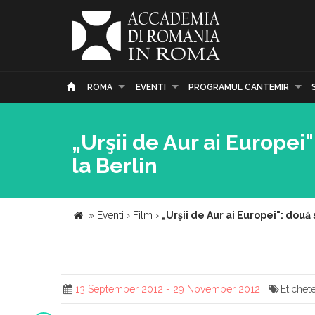
ROMA
EVENTI
PROGRAMUL CANTEMIR
„Urşii de Aur ai Europei
la Berlin
»
Eventi
›
Film
›
„Urşii de Aur ai Europei": dou
13 September 2012 - 29 November 2012
Etichet