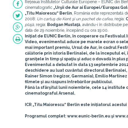
Reţeaua Institutelor Culturale Europene – EUNIC din Be
cinematografic
„Urşii de Aur ai Europei/Europas G
„Titu Maiorescu“ Berlin
, România este reprezentată de
2008:
Un cartuş de Kent şi un pachet de cafea
, regia:
C
plajă,
regia:
Bodgan Mustaţă
, avându-i în distribuție 
data de 29 noiembrie, începând cu ora 19:00.
Iniţiat de EUNIC Berlin, în cooperare cu Festivalul I
Video, evenimentul aduce pe marele ecran o selec
mai important premiu,
Ursul de Aur
, în cadrul
Festi
călătorie prin istoria Berlinalei, de la începutul ei
graniţele în timp şi spaţiu şi aduc o dovadă în plus 
Evenimentul a debutat în data 13 septembrie 2012 
deschidere au luat cuvântul directorul Berlinalei,
Rainer Simon
(regizor, Germania),
Emilio Martínez
filmele şi au răspuns întrebărilor publicului.
Până la sfârşitul lunii noiembrie, cele 14 institute
cinematograful Arsenal.
ICR „Titu Maiorescu“ Berlin
este inițiatorul acestu
Programul complet: www.eunic-berlin.eu şi www.a