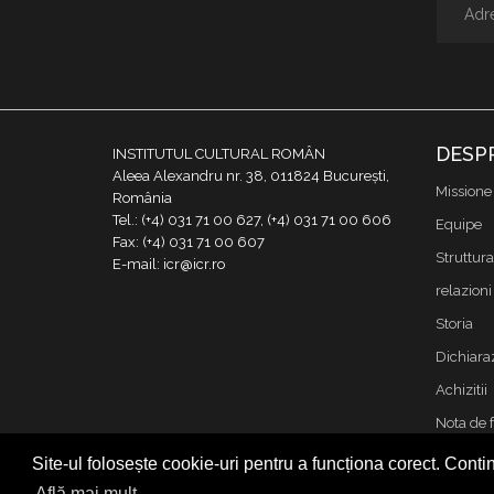
DESP
INSTITUTUL CULTURAL ROMÂN
Aleea Alexandru nr. 38, 011824 București,
Missione
România
Tel.: (+4) 031 71 00 627, (+4) 031 71 00 606
Equipe
Fax: (+4) 031 71 00 607
Struttura
E-mail: icr@icr.ro
relazioni 
Storia
Dichiaraz
Achizitii
Nota de 
Contatto
Site-ul folosește cookie-uri pentru a funcționa corect. Contin
Cookies &
Află mai mult