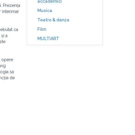
accademici
i. Prezența
Musica
 interimar
Teatro & danza
Film
debutat ca
 și a
MULTIART
ste
n opere
ang
logia sa
ncția de