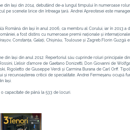
e din Iași din 2014, debutând de-a lungul timpului în numeroase rolur
ul pe scenele lirice din întreaga țară. Andrei Apreotesei este manager
ă Română din Iași în anul 2006, ca membru al Corului, iar în 2013 a 
 României, a fost distins cu numeroase premii naționale și internaționale
, Brașov, Constanța, Galați, Chișinău, Toulouse și Zagreb.Florin Guzgă e
 din Iași din anul 2012. Repertoriul său cuprinde roluri principale di
 Rossini, L’elisir d’amore de Gaetano Donizetti, Don Giovanni de Wolfg
ki, Rigoletto de Giuseppe Verdi și Carmina Burana de Carl Orff. Tipo
ui și recunoașterea criticii de specialitate. Andrei Fermeșanu ocupă fu
n Iași.
 o capacitate de până la 533 de locuri.