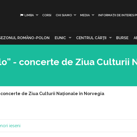
LIMBA
CORSI
CHI SIAMO
MEDIA
INFORMAȚII DE INTERES 
SEZONUL ROMÂNO-POLON
EUNIC
CENTRUL CĂRŢII
BURSE
A
slo” - concerte de Ziua Culturii 
 - concerte de Ziua Culturii Naționale în Norvegia
enori ieseni