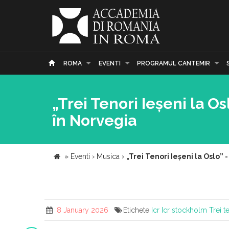
ROMA
EVENTI
PROGRAMUL CANTEMIR
„Trei Tenori Ieșeni la O
în Norvegia
»
Eventi
›
Musica
›
„Trei Tenori Ieșeni la Oslo”
8 January 2026
Etichete
Icr
Icr stockholm
Trei t