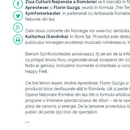
Ziua Culturii Naționale a României
va fi marcată în 
Apreotesei
și
Florin Guzgă
, reuniți în formula „Trei 
Symfoniorkester
, în parteneriat cu Ambasada României
Național din Iași.
Cele două concerte din Norvegia vor avea loc sâmbătă, 10
Kulturhus (Sandvika)
, în Store Sal. Proiectul este dedic
publicului norvegian excelența muzicală românească, într
Bærum Symfoniorkester aniversează 75 de ani de la înființa
cu prilejul Anului Nou, organizate anual începând din 2003
festiv al genului, incluzând momente orchestrale și voca
Happy Feet.
Cei trei tenori ieșeni, Andrei Apreotesei, Florin Guzgă și
producții lirice desfășurate atât în România, cât și peste
Operei Naționale Române din Iași într-o formulă artistic
propune o îmbinare spectaculoasă de stiluri – de la oper
plină de carismă și energie. De la lansarea proiectului (
public de peste 150.000 de spectatori.
***