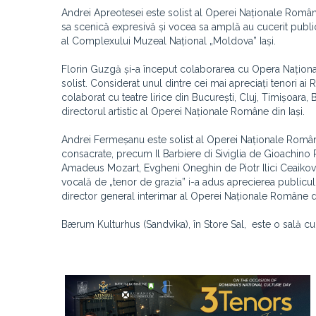
Andrei Apreotesei este solist al Operei Naționale Român
sa scenică expresivă și vocea sa amplă au cucerit public
al Complexului Muzeal Național „Moldova” Iași.
Florin Guzgă și-a început colaborarea cu Opera Național
solist. Considerat unul dintre cei mai apreciați tenori ai
colaborat cu teatre lirice din București, Cluj, Timișoara
directorul artistic al Operei Naționale Române din Iași.
Andrei Fermeșanu este solist al Operei Naționale Române
consacrate, precum Il Barbiere di Siviglia de Gioachino
Amadeus Mozart, Evgheni Oneghin de Piotr Ilici Ceaikovs
vocală de „tenor de grazia” i-a adus aprecierea publicul
director general interimar al Operei Naționale Române di
Bærum Kulturhus (Sandvika), în Store Sal, este o sală cu