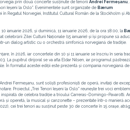
Norvegia prin două concerte susținute de tenorii
Andrei Fermeșanu
,
Tenori Ieșeni la Oslo”. Evenimentele sunt organizate de
Bærum
 în Regatul Norvegiei, Institutul Cultural Român de la Stockholm și A
 ianuarie 2026, și duminică, 11 ianuarie 2026, de la ora 18:00, la
Bæ
at celebrării Zilei Culturii Naționale (15 ianuarie) și își propune să aduc
-un dialog artistic cu o orchestră simfonică norvegiană de tradiție.
re, în 2026, iar concertele din 10 și 11 ianuarie se înscriu în seria tra
. La pupitrul dirijoral se va afla Eldar Nilsen, iar programul păstrează
le. În formatul acestei ediții este prezentă și compania norvegiană d
 Andrei Fermeșanu, sunt soliști profesioniști de operă, invitați de excep
 hotare. Proiectul „Trei Tenori Ieșeni la Oslo” reunește trei voci emblem
ă inspirată de celebra tradiție a trioului Carreras–Domingo–Pavarotti. 
ă și operetă, la musical și canzonette – prezentate într-o manieră acc
2022), cei trei tenori au susținut peste 30 de concerte în 15 orașe, atr