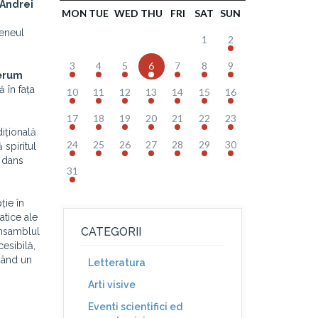
Andrei
MON
TUE
WED
THU
FRI
SAT
SUN
teneul
1
2
3
4
5
6
7
8
9
rum
ă în fața
10
11
12
13
14
15
16
17
18
19
20
21
22
23
dițională
24
25
26
27
28
29
30
 spiritul
e dans
31
ție în
atice ale
CATEGORII
Ansamblul
esibilă,
ăgând un
Letteratura
Arti visive
Eventi scientifici ed