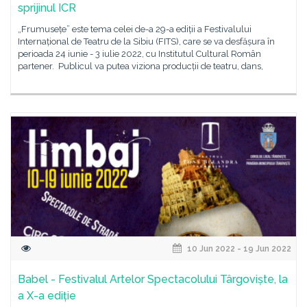
sprijinul ICR
„Frumusețe” este tema celei de-a 29-a ediții a Festivalului
Internațional de Teatru de la Sibiu (FITS), care se va desfășura în
perioada 24 iunie - 3 iulie 2022, cu Institutul Cultural Român
partener. Publicul va putea viziona producții de teatru, dans,
10 Jun 2022 - 19 Jun 2022
Babel - Festivalul Artelor Spectacolului Târgoviște, la
a X-a ediție