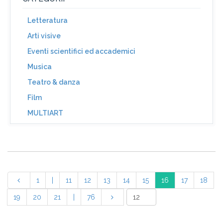
Letteratura
Arti visive
Eventi scientifici ed accademici
Musica
Teatro & danza
Film
MULTIART
1
|
11
12
13
14
15
16
17
18
19
20
21
|
76