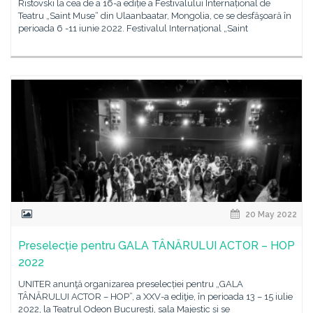
Ristovski la cea de a 16-a ediție a Festivalului Internațional de
Teatru „Saint Muse“ din Ulaanbaatar, Mongolia, ce se desfăşoară în
perioada 6 -11 iunie 2022. Festivalul Internațional „Saint
20 May 2022
Preselecție pentru GALA TÂNĂRULUI ACTOR – HOP
2022
UNITER anunţă organizarea preselecției pentru „GALA
TÂNĂRULUI ACTOR – HOP”, a XXV-a ediţie, în perioada 13 – 15 iulie
2022, la Teatrul Odeon Bucureşti, sala Majestic și se