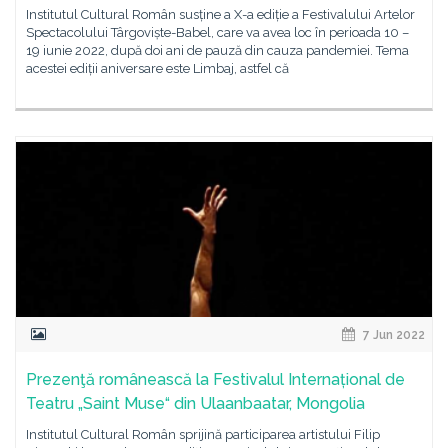
Institutul Cultural Român susține a X-a ediție a Festivalului Artelor
Spectacolului Târgoviște-Babel, care va avea loc în perioada 10 –
19 iunie 2022, după doi ani de pauză din cauza pandemiei. Tema
acestei ediții aniversare este Limbaj, astfel că
7 Jun 2022
Prezenţă românească la Festivalul Internațional de
Teatru „Saint Muse“ din Ulaanbaatar, Mongolia
Institutul Cultural Român sprijină participarea artistului Filip