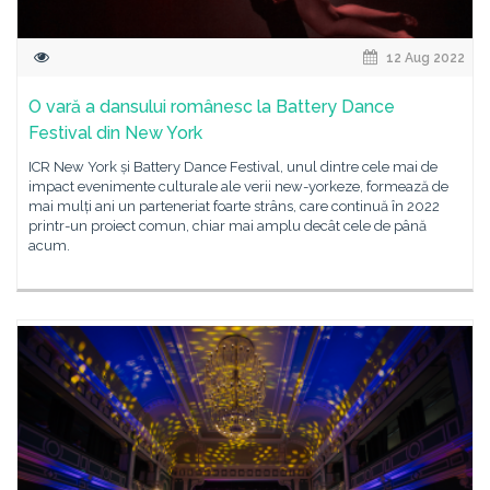
12 Aug 2022
O vară a dansului românesc la Battery Dance
Festival din New York
ICR New York și Battery Dance Festival, unul dintre cele mai de
impact evenimente culturale ale verii new-yorkeze, formează de
mai mulți ani un parteneriat foarte strâns, care continuă în 2022
printr-un proiect comun, chiar mai amplu decât cele de până
acum.