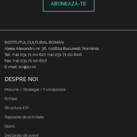
ABONEAZĂ-TE
INSTITUTUL CULTURAL ROMÂN
Aleea Alexandru nr. 38, 011824 București, România
Tel.: (+4) 031 71 00 627, (+4) 031 71 00 606
Fax: (+4) 031 71 00 607
E-mail: icr@icr.ro
DESPRE NOI
Misiune / Strategie / Funcţionare
Echipa
Structura ICR
Rapoarte de activitate
Istoric
Declaraţii de avere