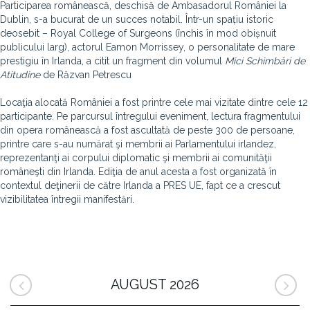
Participarea românească, deschisă de Ambasadorul României la
Dublin, s-a bucurat de un succes notabil. Într-un spațiu istoric
deosebit – Royal College of Surgeons (închis în mod obișnuit
publicului larg), actorul Eamon Morrissey, o personalitate de mare
prestigiu în Irlanda, a citit un fragment din volumul
Mici Schimbări de
Atitudine
de Răzvan Petrescu
Locaţia alocată României a fost printre cele mai vizitate dintre cele 12
participante. Pe parcursul întregului eveniment, lectura fragmentului
din opera românească a fost ascultată de peste 300 de persoane,
printre care s-au numărat şi membrii ai Parlamentului irlandez,
reprezentanţi ai corpului diplomatic şi membrii ai comunităţii
româneşti din Irlanda. Ediţia de anul acesta a fost organizată în
contextul deţinerii de către Irlanda a PRES UE, fapt ce a crescut
vizibilitatea întregii manifestări.
AUGUST 2026