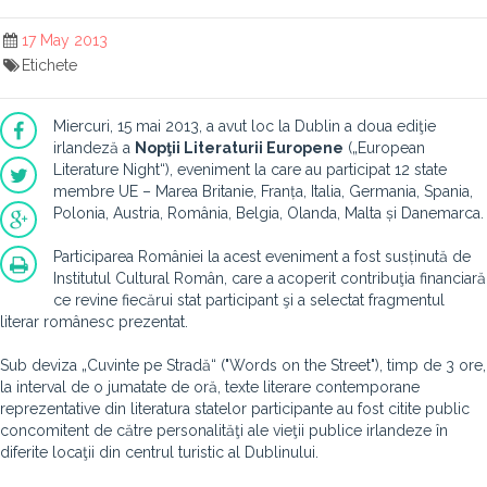
17 May 2013
Etichete
Miercuri, 15 mai 2013, a avut loc la Dublin a doua ediţie
irlandeză a
Nopţii Literaturii Europene
(„European
Literature Night“), eveniment la care au participat 12 state
membre UE – Marea Britanie, Franța, Italia, Germania, Spania,
Polonia, Austria, România, Belgia, Olanda, Malta și Danemarca.
Participarea României la acest eveniment a fost susținută de
Institutul Cultural Român, care a acoperit contribuţia financiară
ce revine fiecărui stat participant şi a selectat fragmentul
literar românesc prezentat.
Sub deviza „Cuvinte pe Stradă“ ("Words on the Street"), timp de 3 ore,
la interval de o jumatate de oră, texte literare contemporane
reprezentative din literatura statelor participante au fost citite public
concomitent de către personalităţi ale vieţii publice irlandeze în
diferite locaţii din centrul turistic al Dublinului.