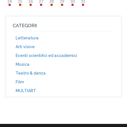
24
25
26
27
28
29
30
31
CATEGORII
Letteratura
Arti visive
Eventi scientifici ed accademici
Musica
Teatro & danza
Film
MULTIART