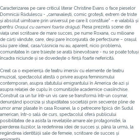
Caracterizarea pe care criticul literar Christine Evans o face pieselor
Domnicăi Rădulescu - „carnavalești, comic grotești, extrem de triste
și absolut uimitoare prin universul pe care îl constituie” – e valabilă și
pentru
Orașul cu oameni foarte drăguți.
Piesa prezintă scene din
viața unei scriitoare de mare succes, pe nume Roxana, cu milioane
de cărți vândute, care, deși pare înconjurată de perfecțiune – orașul
său pare ideal, casa/căsnicia nu au, aparent, nicio problemă,
comunitatea în care trăiește se arată binevoitoare - nu se poate totuși
încadra niciunde și se dovedește o ființă foarte nefericită.
Creat ca o experiență de teatru imersiv cu elemente de teatru
muzical, spectacolul atestă o privire asupra feminismului
contemporan, asupra statutului emigrantului în America de azi și
asupra relației de cuplu în comunitățile academice cvasiînchise.
Construit ca un tur într-un vis care se transformă într-un coșmar,
denunțând ipocrizia și stupiditatea societății prin secvențe pline de
umor amar plasate în casa Roxanei, la o petrecere tipică din Sudul
american, într-o sală de curs, spectacolul oferă publicului
posibilitatea de a asista la revelațiile amare ale protagonistei, la
pierderea iluziilor, la redefinirea ideii de succes și, până la urmă, la
regândirea identității sale de femeie, scriitoare de succes și
emigrantă.