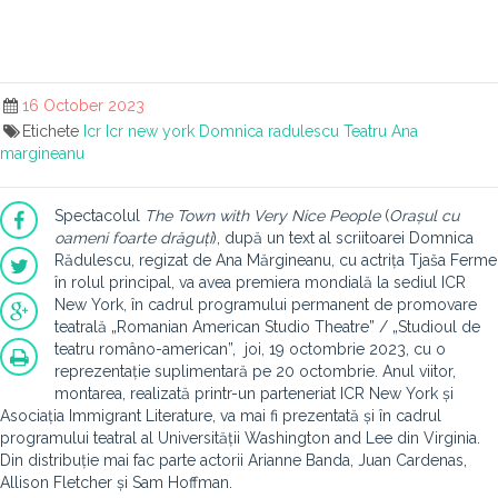
16 October 2023
Etichete
Icr
Icr new york
Domnica radulescu
Teatru
Ana
margineanu
Spectacolul
The Town with Very Nice People
(
Orașul cu
oameni foarte drăguți
)
, după un text al scriitoarei Domnica
Rădulescu, regizat de Ana Mărgineanu, cu actrița Tjaša Ferme
în rolul principal, va avea premiera mondială la sediul ICR
New York, în cadrul programului permanent de promovare
teatrală „Romanian American Studio Theatre” / „Studioul de
teatru româno-american”, joi, 19 octombrie 2023, cu o
reprezentație suplimentară pe 20 octombrie. Anul viitor,
montarea, realizată printr-un parteneriat ICR New York și
Asociația Immigrant Literature, va mai fi prezentată și în cadrul
programului teatral al Universității Washington and Lee din Virginia.
Din distribuție mai fac parte actorii
Arianne Banda, Juan Cardenas,
Allison Fletcher și Sam Hoffman.