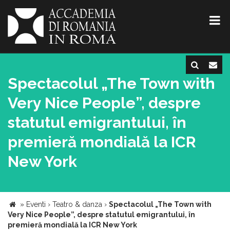
Spectacolul „The Town with
Very Nice People”, despre
statutul emigrantului, în
premieră mondială la ICR
New York
»
Eventi
›
Teatro & danza
›
Spectacolul „The Town with
Very Nice People”, despre statutul emigrantului, în
premieră mondială la ICR New York