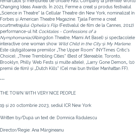
remarcabil și mențiunea de onoare Fast Company la premiile World
Changing Ideas Awards. În 2021, Ferme a creat și produs festivalul
„Science in Theatre” la Cellular Theatre din New York, nominalizat în
Forbes și American Theatre Magazine. Tjaša Ferme a creat
scurtmetrajului
Ophelia's Flip
(Festivalul de film de la Cannes, 2012)
performance-ul hit
Cocktales - Confessions of a
Nymphomaniac
(Abingdon Theatre, Miami Art Basel) și spectacolele
interactive one woman show
Wild Child in the City
și
My Marlene
.
Este câștigătoarea premiilor „The Upper Room” (NYTimes Critic's
Choice), „Three Trembling Cities” (Best of Stereable, Toronto,
Brooklyn, Philly Web Fests și multe altele), „Larry Gone Demon„ (10
premii de film) și „Dutch Kills” (Cel mai bun thriller Manhattan FF).
***
THE TOWN WITH VERY NICE PEOPLE
19 și 20 octombrie 2023, sediul ICR New York
Written by/După un text de: Domnica Rădulescu
Director/Regie: Ana Mărgineanu