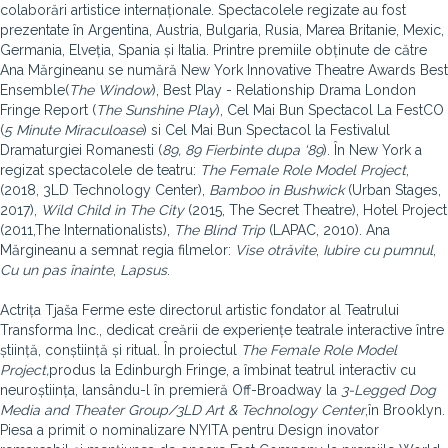
colaborări artistice internaționale. Spectacolele regizate au fost
prezentate în Argentina, Austria, Bulgaria, Rusia, Marea Britanie, Mexic,
Germania, Elveția, Spania și Italia. Printre premiile obținute de către
Ana Mărgineanu se numără New York Innovative Theatre Awards Best
Ensemble
(
The Window
), Best Play - Relationship Drama London
Fringe Report (
The Sunshine Play
), Cel Mai Bun Spectacol La FestCO
(
5 Minute Miraculoase
) si Cel Mai Bun Spectacol la Festivalul
Dramaturgiei Romanesti (
89, 89 Fierbinte dupa ‘89
). În New York a
regizat spectacolele de teatru:
The Female Role Model Project
,
(2018, 3LD Technology Center),
Bamboo in Bushwick
(Urban Stages,
2017),
Wild Child in The City
(2015, The Secret Theatre), Hotel Project
(2011,The Internationalists),
The Blind Trip
(LAPAC, 2010). Ana
Mărgineanu a semnat regia filmelor:
Vise otrăvite
,
Iubire cu pumnul
,
Cu un pas înainte
,
Lapsus
.
Actrița Tjaša Ferme este directorul artistic fondator al Teatrului
Transforma Inc., dedicat creării de experiențe teatrale interactive între
știință, conștiință și ritual. În proiectul
The Female Role Model
Project,
produs la Edinburgh Fringe, a îmbinat teatrul interactiv cu
neuroștiința, lansându-l în premieră Off-Broadway la
3-Legged Dog
Media and Theater Group/3LD Art & Technology Center
,în Brooklyn.
Piesa a primit o nominalizare NYITA pentru Design inovator