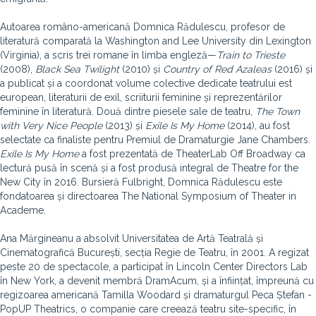
Autoarea româno-americană Domnica Rădulescu, profesor de
literatură comparată la Washington and Lee University din Lexington
(Virginia), a scris trei romane în limba engleză—
Train to Trieste
(2008),
Black Sea Twilight
(2010) și
Country of Red Azaleas
(2016) și
a publicat și a coordonat volume colective dedicate teatrului est
european, literaturii de exil, scriiturii feminine și reprezentărilor
feminine în literatură. Două dintre piesele sale de teatru,
The Town
with Very Nice People
(2013) și
Exile Is My Home
(2014), au fost
selectate ca finaliste pentru Premiul de Dramaturgie Jane Chambers.
Exile Is My Home
a fost prezentată de TheaterLab Off Broadway ca
lectură pusă în scenă și a fost produsă integral de Theatre for the
New City în 2016. Bursieră Fulbright, Domnica Rădulescu este
fondatoarea și directoarea The National Symposium of Theater in
Academe.
Ana Mărgineanu a absolvit Universitatea de Artă Teatrală și
Cinematografică București, secția Regie de Teatru, în 2001. A regizat
peste 20 de spectacole, a participat în Lincoln Center Directors Lab
în New York, a devenit membră DramAcum, și a înființat, împreună cu
regizoarea americană Tamilla Woodard și dramaturgul Peca Ștefan -
PopUP Theatrics, o companie care creează teatru site-specific, în