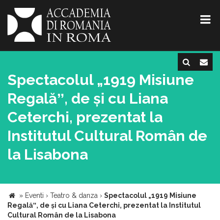
Spectacolul „1919 Misiune
Regalăˮ, de și cu Liana
Ceterchi, prezentat la
Institutul Cultural Român de
la Lisabona
»
Eventi
›
Teatro & danza
›
Spectacolul „1919 Misiune
Regalăˮ, de și cu Liana Ceterchi, prezentat la Institutul
Cultural Român de la Lisabona