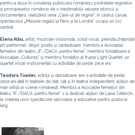
pentru a duce în conștiința publicului românesc portretele reginelor
și principeselor românce de o inestimabilă valoare istorică și
documentară, realizând seria „Care-ul de regine”, în cadrul căruia,
spectacolul
„
Misiune regală la Paris și la Londra” ocupă un loc
central.
Elena Albu,
artist, muzician (violonista, solist vocal, pianista,chitarista)
art-performer, dirijor, poetă și cantautoare, membră a Asociației
femeilor din teatru „IF…/DACĂ…pentru femei”, membră fondatoare a
Asociației „Culturița” și membru fondator al trupei Light Quartet, un
quartet vocal-instrumental cu activitate de peste zece ani.
Teodora Toader,
actriță și dansatoare, are o activitate de peste
zece ani atât în teatrele de stat, cât și în teatrul independent, alături de
mari artiști ai scenei românești. Membră a Asociației femeilor din
teatru “IF…/DACĂ…pentru femei” s-a dedicat, alături de Liana Ceterchi,
la crearea unor spectacole valoroase și educative pentru publicul
larg.