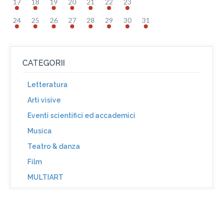
17
18
19
20
21
22
23
24
25
26
27
28
29
30
31
CATEGORII
Letteratura
Arti visive
Eventi scientifici ed accademici
Musica
Teatro & danza
Film
MULTIART