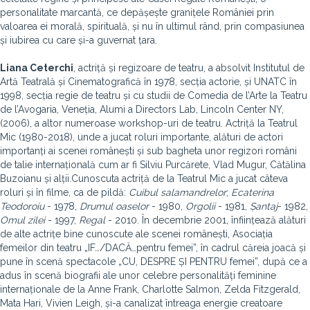
personalitate marcantă, ce depășește granițele României prin
valoarea ei morală, spirituală, și nu în ultimul rând, prin compasiunea
și iubirea cu care și-a guvernat țara.
Liana Ceterchi
, actriță și regizoare de teatru, a absolvit Institutul de
Artă Teatrală și Cinematografică în 1978, secția actorie, și UNATC în
1998, secția regie de teatru și cu studii de Comedia de l’Arte la Teatru
de l’Avogaria, Veneția, Alumi a Directors Lab, Lincoln Center NY,
(2006), a altor numeroase workshop-uri de teatru. Actriță la Teatrul
Mic (1980-2018), unde a jucat roluri importante, alături de actori
importanți ai scenei românești și sub bagheta unor regizori români
de talie internațională cum ar fi Silviu Purcărete, Vlad Mugur, Cătălina
Buzoianu și alții.Cunoscuta actriță de la Teatrul Mic a jucat câteva
roluri și în filme, ca de pildă:
Cuibul salamandrelor
;
Ecaterina
Teodoroiu
- 1978,
Drumul oaselor
- 1980,
Orgolii
- 1981,
Șantaj
- 1982,
Omul zilei
- 1997,
Regal
- 2010. În decembrie 2001, înființează alături
de alte actrițe bine cunoscute ale scenei românești, Asociația
femeilor din teatru „IF…/DACĂ…pentru femei”, în cadrul căreia joacă și
pune în scenă spectacole „CU, DESPRE ȘI PENTRU femei”, după ce a
adus în scenă biografii ale unor celebre personalități feminine
internaționale de la Anne Frank, Charlotte Salmon, Zelda Fitzgerald,
Mata Hari, Vivien Leigh, și-a canalizat întreaga energie creatoare