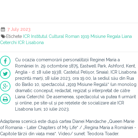
7 July 2023
Etichete
ICR
Institutul Cultural Roman
1919 Misiune Regala
Liana
Ceterchi
ICR Lisabona
Cu ocazia comemorării personalității Reginei Maria a
României (n. 29 octombrie 1875, Eastwell Park, Ashford, Kent,
Anglia - d. 18 iulie 1938, Castelul Pelișor, Sinaia), ICR Lisabona
prezintă marți, 18 iulie 2023, ora 19.00, la sediul său din Rua
do Barão 10, spectacolul „1919 Misiune Regalăˮ (un monolog
dramatic conceput, redactat, regizat și interpretat de către
Liana Ceterchi). De asemenea, spectacolul va putea fi urmărit
și online, pe site-ul și pe rețelele de socializare ale ICR
Lisabona luni, 10 iulie 2023.
Adaptarea scenică este după cartea Dianei Mandache „Queen Marie
of Romania - Later Chapters of My Lifeˮ / „Regina Maria a României -
Capitole târzii din viața meaˮ. Video/ sunet: Teodora Toader.