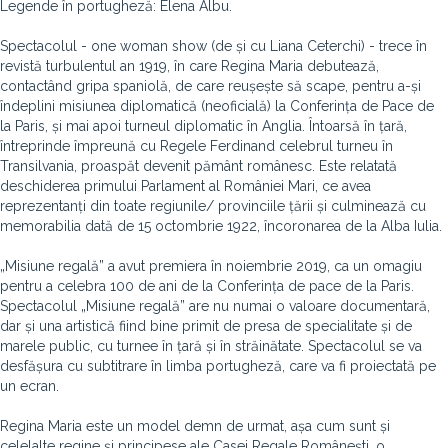
Legende în portugheză: Elena Albu.
Spectacolul - one woman show (de și cu Liana Ceterchi) - trece în
revistă turbulentul an 1919, în care Regina Maria debutează,
contactând gripa spaniolă, de care reușește să scape, pentru a-și
îndeplini misiunea diplomatică (neoficială) la Conferința de Pace de
la Paris, și mai apoi turneul diplomatic în Anglia. Întoarsă în țară,
întreprinde împreună cu Regele Ferdinand celebrul turneu în
Transilvania, proaspăt devenit pământ românesc. Este relatată
deschiderea primului Parlament al României Mari, ce avea
reprezentanți din toate regiunile/ provinciile țării și culminează cu
memorabilia dată de 15 octombrie 1922, încoronarea de la Alba Iulia.
„Misiune regală” a avut premiera în noiembrie 2019, ca un omagiu
pentru a celebra 100 de ani de la Conferința de pace de la Paris.
Spectacolul „Misiune regală” are nu numai o valoare documentară,
dar și una artistică fiind bine primit de presa de specialitate și de
marele public, cu turnee în țară și în străinătate. Spectacolul se va
desfășura cu subtitrare în limba portugheză, care va fi proiectată pe
un ecran.
Regina Maria este un model demn de urmat, așa cum sunt și
celelalte regine și principese ale Casei Regale Românești, o