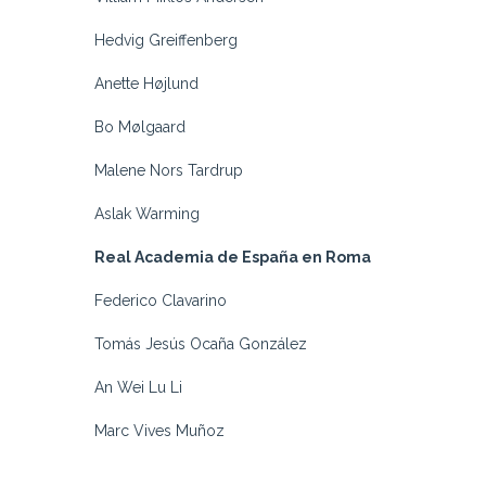
Hedvig Greiffenberg
Anette Højlund
Bo Mølgaard
Malene Nors Tardrup
Aslak Warming
Real Academia de España en Roma
Federico Clavarino
Tomás Jesús Ocaña González
An Wei Lu Li
Marc Vives Muñoz