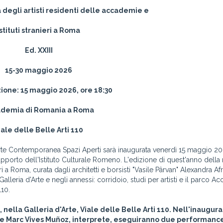
 degli artisti residenti delle accademie e
Istituti stranieri a Roma
Ed. XXIII
15-30 maggio 2026
ione: 15 maggio 2026, ore 18:30
demia di Romania a Roma
iale delle Belle Arti 110
Arte Contemporanea Spazi Aperti sarà inaugurata venerdì 15 maggio 20
porto dell'Istituto Culturale Romeno. L'edizione di quest'anno della
ieri a Roma, curata dagli architetti e borsisti "Vasile Pârvan" Alexandra Af
lleria d'Arte e negli annessi: corridoio, studi per artisti e il parco A
110.
 nella Galleria d'Arte, Viale delle Belle Arti 110. Nell'inaugura
a, e Marc Vives Muñoz, interprete, eseguiranno due performanc