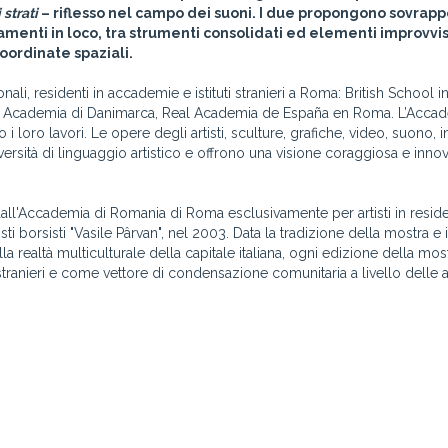
 strati
– riflesso nel campo dei suoni. I due propongono sovrapp
ttamenti in loco, tra strumenti consolidati ed elementi improvvis
oordinate spaziali.
onali, residenti in accademie e istituti stranieri a Roma: British School 
, Academia di Danimarca, Real Academia de España en Roma. L’Accad
oro lavori. Le opere degli artisti, sculture, grafiche, video, suono, in
ersità di linguaggio artistico e offrono una visione coraggiosa e innov
all'Accademia di Romania di Roma esclusivamente per artisti in resid
i borsisti "Vasile Pârvan", nel 2003. Data la tradizione della mostra e i
a realtà multiculturale della capitale italiana, ogni edizione della mos
i stranieri e come vettore di condensazione comunitaria a livello dell