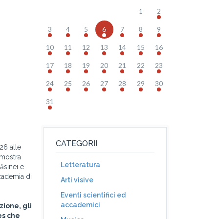
1
2
3
4
5
6
7
8
9
10
11
12
13
14
15
16
17
18
19
20
21
22
23
24
25
26
27
28
29
30
31
CATEGORII
26 alle
 mostra
Letteratura
răsinei e
ccademia di
Arti visive
Eventi scientifici ed
accademici
zione, gli
es che