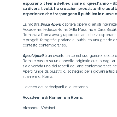
esplorano il tema dell'edizione di quest'anno –
Gli
su diversi livelli: tra creazioni preesistenti e ada
esperienze che traspongono il pubblico in nuove c
La mostra
Spazi Aperti
ospiterà opere di artisti internazi
Accademia Tedesca Roma (Villa Massimo e Casa Baldi)
Romania a Roma avrà 3 rappresentanti che vi esporranno i l
e progetti fotografici portano al pubblico una grande div
contesto contemporaneo.
Spazi Aperti
è un evento unico nel suo genere, ideato d
Roma e basato su un concetto originale creato dagli artist
sia diventata uno dei reperti dell'arte contemporanea nell
Aperti funge da pilastro di sostegno per i giovani artist
straniere di Roma.
L'elenco dei partecipanti di quest'anno:
Accademia di Romania in Roma:
Alexandra Afrăsinei