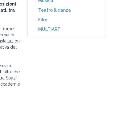
Musica
osizioni
ati, tra
Teatro & danza
Film
in Rome,
MULTIART
emia di
stallazioni
ativa del
enza a
l fatto che
tra Spazi
e accademie