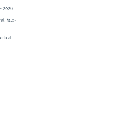
 – 2026.
li Italo-
rta al