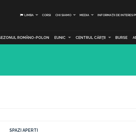
LIMBA
CORSI
CHI SIAMO
MEDIA
INFORMAȚII DE INTERES 
SEZONUL ROMÂNO-POLON
EUNIC
CENTRUL CĂRŢII
BURSE
A
SPAZI APERTI