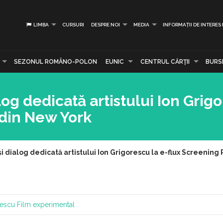
LIMBA
CURSURI
DESPRE NOI
MEDIA
INFORMAȚII DE INTERES
SEZONUL ROMÂNO-POLON
EUNIC
CENTRUL CĂRŢII
BURS
log dedicată artistului Ion Grig
din New York
 și dialog dedicată artistului Ion Grigorescu la e-flux Screenin
rescu
Film experimental