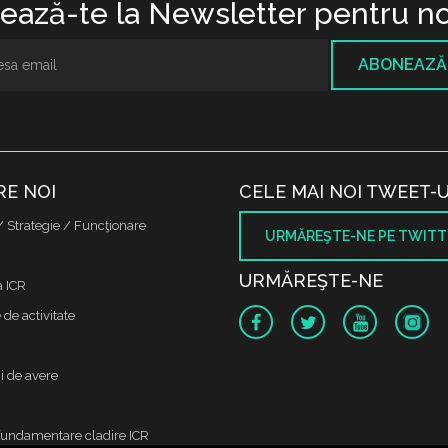
ază-te la Newsletter pentru no
ABONEAZĂ
RE NOI
CELE MAI NOI TWEET-U
/ Strategie / Funcţionare
URMĂREŞTE-NE PE TWITT
URMĂREŞTE-NE
a ICR
de activitate
i de avere
fundamentare cladire ICR