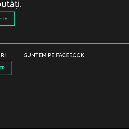
utăţi.
-TE
RI
SUNTEM PE FACEBOOK
ER