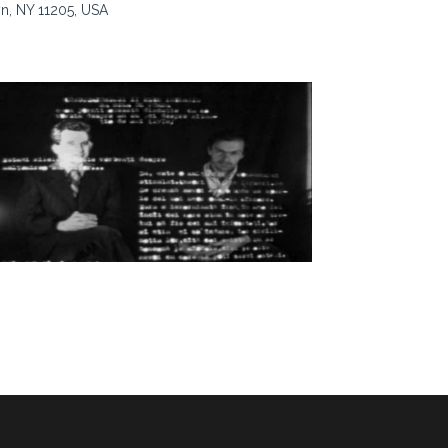
yn, NY 11205, USA