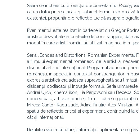
Seara se încheie cu proiecția documentarului
Boxing wi
ca un dialog între cineast și subiect. Filmul explorează
existenței, propunând o reflecție lucidă asupra biografiei ș
Evenimentul este realizat în parteneriat cu Gregor Podna
artistice dezvoltate în contexte de constrângere, dar cara
modul în care artiștii români au utilizat imaginea în mișca
Seria „Echoes and Distortions: Romanian Experimental F
a filmului experimental românesc, de la artiști ai neoav
discursul artistic internațional. Programul aduce în prim-p
românești, în special în contextul constrângerilor impuse
expresia artistică era adesea supravegheată sau limitată,
disidență codificată și inovație formală. Seria urmăreșt
Andrei Ujică, kinema ikon, Lia Perjovschi sau Decebal Scri
conceptuale, arhive istorice și film — către o generație
Mircea Cantor, Radu Jude, Adina Pintilie, Alex Mirutziu, 
spațiu de reflecție critică și experiment, contribuind la
cât și internațional.
Detaliile evenimentului și informații suplimentare cu privi