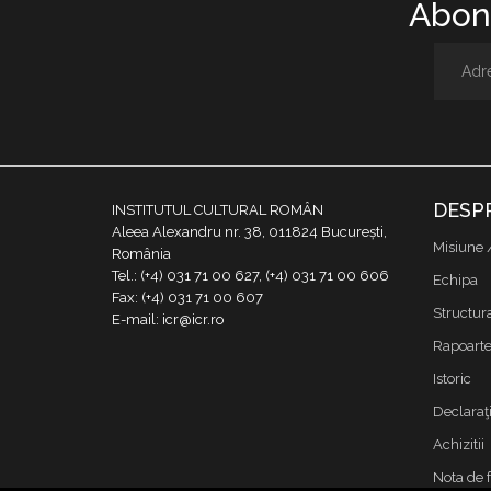
Abone
DESP
INSTITUTUL CULTURAL ROMÂN
Aleea Alexandru nr. 38, 011824 București,
Misiune 
România
Tel.: (+4) 031 71 00 627, (+4) 031 71 00 606
Echipa
Fax: (+4) 031 71 00 607
Structur
E-mail: icr@icr.ro
Rapoarte 
Istoric
Declaraţi
Achizitii
Nota de 