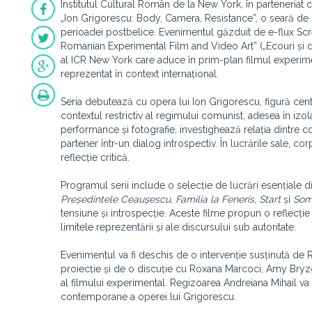
Institutul Cultural Român de la New York, în parteneriat
„Ion Grigorescu: Body, Camera, Resistance”, o seară de pr
perioadei postbelice. Evenimentul găzduit de e-flux S
Romanian Experimental Film and Video Art” („Ecouri și di
al ICR New York care aduce în prim-plan filmul experimen
reprezentat în context internațional.
Seria debutează cu opera lui Ion Grigorescu, figură centr
contextul restrictiv al regimului comunist, adesea în izolare
performance și fotografie, investighează relația dintre c
partener într-un dialog introspectiv. În lucrările sale, co
reflecție critică.
Programul serii include o selecție de lucrări esențiale di
Președintele Ceaușescu
,
Familia la Feneris
,
Start
și
Som
tensiune și introspecție. Aceste filme propun o reflecție
limitele reprezentării și ale discursului sub autoritate.
Evenimentul va fi deschis de o intervenție susținută d
proiecție și de o discuție cu Roxana Marcoci, Amy Bryzg
al filmului experimental. Regizoarea Andreiana Mihail va 
contemporane a operei lui Grigorescu.