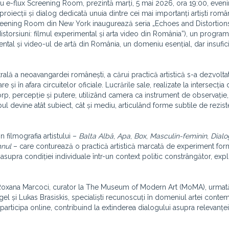
 cu e-flux Screening Room, prezintă marți, 5 mai 2026, ora 19:00, even
oiecții și dialog dedicată unuia dintre cei mai importanți artiști român
creening Room din New York inaugurează seria „Echoes and Distortion
storsiuni: filmul experimental și arta video din România”), un program
tal și video-ul de artă din România, un domeniu esențial, dar insufic
ală a neoavangardei românești, a cărui practică artistică s-a dezvoltat
 și în afara circuitelor oficiale. Lucrările sale, realizate la intersecția d
orp, percepție și putere, utilizând camera ca instrument de observație,
rpul devine atât subiect, cât și mediu, articulând forme subtile de rezist
n filmografia artistului –
Balta Albă
,
Apa
,
Box
,
Masculin-feminin
,
Dialo
nul
– care conturează o practică artistică marcată de experiment for
 asupra condiției individuale într-un context politic constrângător, exp
e Roxana Marcoci, curator la The Museum of Modern Art (MoMA), urmat
el și Lukas Brasiskis, specialiști recunoscuți în domeniul artei conte
participa online, contribuind la extinderea dialogului asupra relevanței