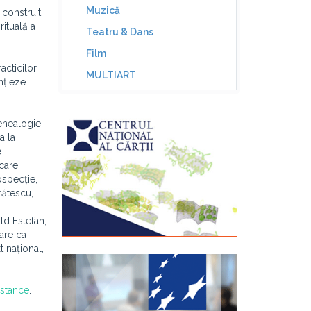
Muzică
 construit
ituală a
Teatru & Dans
Film
acticilor
MULTIART
nțieze
enealogie
a la
e
 care
ospecție,
rătescu,
ld Estefan,
care ca
t național,
istance
.