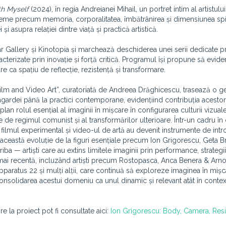
th Myself
(2024), în regia Andreianei Mihail, un portret intim al artistului
 teme precum memoria, corporalitatea, îmbătrânirea și dimensiunea spir
i asupra relației dintre viață și practică artistică.
r Gallery și Kinotopia și marchează deschiderea unei serii dedicate pr
cterizate prin inovație și forță critică. Programul își propune să evide
re ca spațiu de reflecție, rezistență și transformare.
ilm and Video Art”, curatoriată de Andreea Drăghicescu, trasează o g
angardei până la practici contemporane, evidențiind contribuția acestor
lan rolul esențial al imaginii în mișcare în configurarea culturii vizual
 de regimul comunist și al transformărilor ulterioare. Într-un cadru în
 filmul experimental și video-ul de artă au devenit instrumente de intr
e această evoluție de la figuri esențiale precum Ion Grigorescu, Geta B
ba — artiști care au extins limitele imaginii prin performance, strategii
 mai recentă, incluzând artiști precum Rostopasca, Anca Benera & Arno
Apparatus 22 și mulți alții, care continuă să exploreze imaginea în miș
 consolidarea acestui domeniu ca unul dinamic și relevant atât în contex
re la proiect pot fi consultate aici:
Ion Grigorescu: Body, Camera, Res