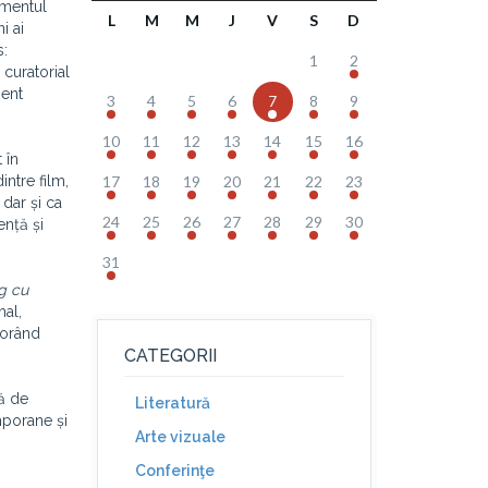
imentul
L
M
M
J
V
S
D
i ai
s:
1
2
 curatorial
ient
3
4
5
6
7
8
9
10
11
12
13
14
15
16
 în
intre film,
17
18
19
20
21
22
23
 dar și ca
24
25
26
27
28
29
30
ență și
31
g cu
mal,
lorând
CATEGORII
ă de
Literatură
mporane și
Arte vizuale
Conferinţe