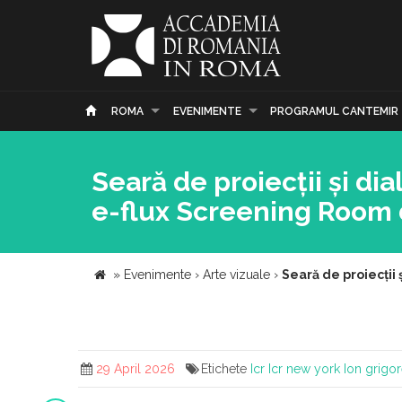
ROMA
EVENIMENTE
PROGRAMUL CANTEMIR
Seară de proiecții și dia
e-flux Screening Room 
»
Evenimente
›
Arte vizuale
›
Seară de proiecții
29 April 2026
Etichete
Icr
Icr new york
Ion grigo