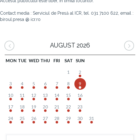
Accesul publicului este liber, în limita locurilor.
Contact media : Serviciul de Presă al ICR, tel. 031 7100 622, email :
biroul.presa @ icr.ro
AUGUST 2026
MON
TUE
WED
THU
FRI
SAT
SUN
1
2
3
4
5
6
7
8
9
10
11
12
13
14
15
16
17
18
19
20
21
22
23
24
25
26
27
28
29
30
31