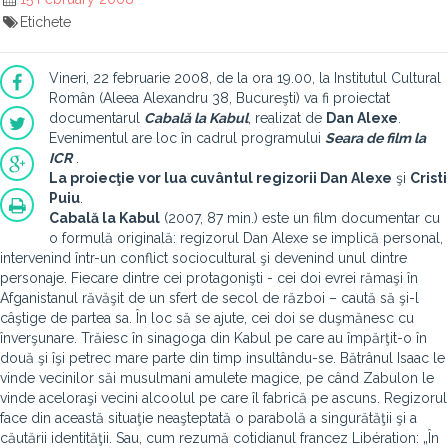
Etichete
Vineri, 22 februarie 2008, de la ora 19.00, la Institutul Cultural
Român (Aleea Alexandru 38, Bucureşti) va fi proiectat
documentarul
Cabală la Kabul
, realizat de
Dan Alexe
.
Evenimentul are loc în cadrul programului
Seara de film la
ICR
.
La proiecţie vor lua cuvântul regizorii
Dan Alexe
şi
Cristi
Puiu
.
Cabală la Kabul
(2007, 87 min.) este un film documentar cu
o formulă originală: regizorul Dan Alexe se implică personal,
intervenind într-un conflict sociocultural şi devenind unul dintre
personaje. Fiecare dintre cei protagonişti - cei doi evrei rămaşi în
Afganistanul răvăşit de un sfert de secol de război – caută să şi-l
câştige de partea sa. În loc să se ajute, cei doi se duşmănesc cu
înverşunare. Trăiesc în sinagoga din Kabul pe care au împărţit-o în
două şi îşi petrec mare parte din timp insultându-se. Bătrânul Isaac le
vinde vecinilor săi musulmani amulete magice, pe când Zabulon le
vinde aceloraşi vecini alcoolul pe care îl fabrică pe ascuns. Regizorul
face din această situaţie neaşteptată o parabolă a singurătăţii şi a
căutării identităţii. Sau, cum rezumă cotidianul francez Libération: „În