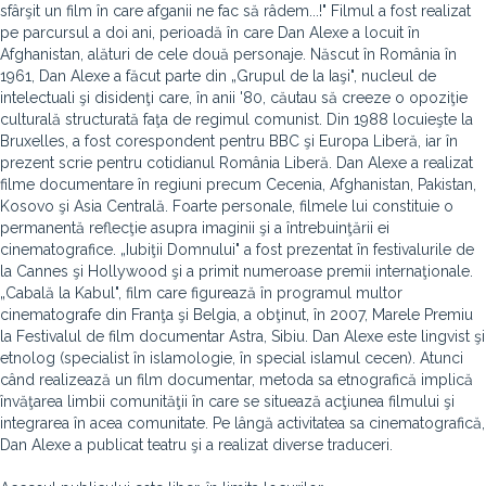
sfârşit un film în care afganii ne fac să râdem...!" Filmul a fost realizat
pe parcursul a doi ani, perioadă în care Dan Alexe a locuit în
Afghanistan, alături de cele două personaje. Născut în România în
1961, Dan Alexe a făcut parte din „Grupul de la Iaşi", nucleul de
intelectuali şi disidenţi care, în anii '80, căutau să creeze o opoziţie
culturală structurată faţa de regimul comunist. Din 1988 locuieşte la
Bruxelles, a fost corespondent pentru BBC şi Europa Liberă, iar în
prezent scrie pentru cotidianul România Liberă. Dan Alexe a realizat
filme documentare în regiuni precum Cecenia, Afghanistan, Pakistan,
Kosovo şi Asia Centrală. Foarte personale, filmele lui constituie o
permanentă reflecţie asupra imaginii şi a întrebuinţării ei
cinematografice. „Iubiţii Domnului" a fost prezentat în festivalurile de
la Cannes şi Hollywood şi a primit numeroase premii internaţionale.
„Cabală la Kabul", film care figurează în programul multor
cinematografe din Franţa şi Belgia, a obţinut, în 2007, Marele Premiu
la Festivalul de film documentar Astra, Sibiu. Dan Alexe este lingvist şi
etnolog (specialist în islamologie, în special islamul cecen). Atunci
când realizează un film documentar, metoda sa etnografică implică
învăţarea limbii comunităţii în care se situează acţiunea filmului şi
integrarea în acea comunitate. Pe lângă activitatea sa cinematografică,
Dan Alexe a publicat teatru şi a realizat diverse traduceri.