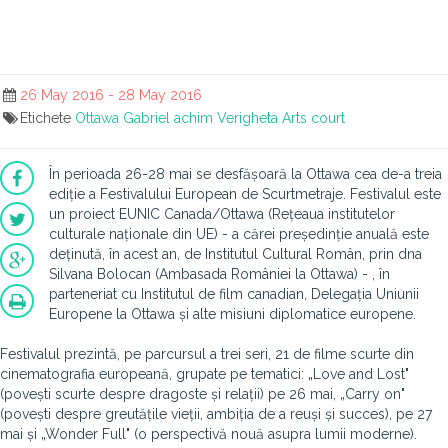
26 May 2016 - 28 May 2016
Etichete
Ottawa
Gabriel achim
Verigheta
Arts court
În perioada 26-28 mai se desfășoară la Ottawa cea de-a treia
ediție a Festivalului European de Scurtmetraje. Festivalul este
un proiect EUNIC Canada/Ottawa (Rețeaua institutelor
culturale naționale din UE) - a cărei președinție anuală este
deținută, în acest an, de Institutul Cultural Român, prin dna
Silvana Bolocan (Ambasada României la Ottawa) - , în
parteneriat cu Institutul de film canadian, Delegația Uniunii
Europene la Ottawa și alte misiuni diplomatice europene.
Festivalul prezintă, pe parcursul a trei seri, 21 de filme scurte din
cinematografia europeană, grupate pe tematici: „Love and Lost"
(povești scurte despre dragoste și relații) pe 26 mai, „Carry on"
(povești despre greutățile vieții, ambiția de a reuși și succes), pe 27
mai și „Wonder Full" (o perspectivă nouă asupra lumii moderne).