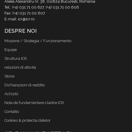
Aleea Alexandru nr. 38, 011824 București, România
Tel.: (+4) 031 71 00 627, (+4) 031 71 00 606
Fax: (+4) 031 71 00 607
E-mail: icr@icr.ro
DESPRE NOI
Missione / Strategia / Funzionamento
Equipe
Struttura ICR
relazioni di attività
Storia
Dichiarazioni di reddito
Achizitii
Nota de fundamentare cladire ICR
Contatto
Cookies & protectia datelor