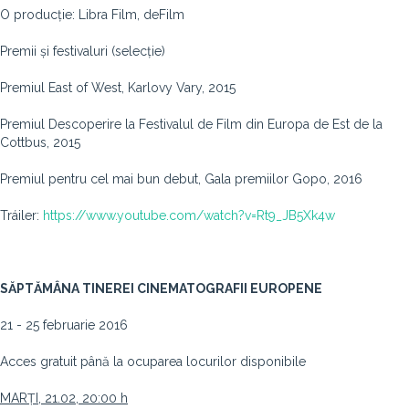
O producție: Libra Film, deFilm
Premii și festivaluri (selecție)
Premiul East of West, Karlovy Vary, 2015
Premiul Descoperire la Festivalul de Film din Europa de Est de la
Cottbus, 2015
Premiul pentru cel mai bun debut, Gala premiilor Gopo, 2016
Tráiler:
https://www.youtube.com/watch?v=Rt9_JB5Xk4w
SĂPTĂMÂNA TINEREI CINEMATOGRAFII EUROPENE
21 - 25 februarie 2016
Acces gratuit până la ocuparea locurilor disponibile
MARȚI, 21.02, 20:00 h