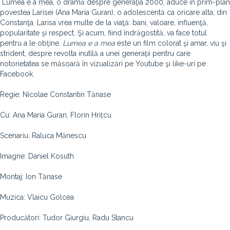
Lumea e a mea, o dramă despre generaţia 2000, aduce în prim-plan
povestea Larisei (Ana Maria Guran), o adolescentă ca oricare alta, din
Constanţa. Larisa vrea multe de la viaţă: bani, valoare, influenţă,
popularitate şi respect. Şi acum, fiind îndrăgostită, va face totul
pentru a le obţine.
Lumea e a mea
este un film colorat şi amar, viu şi
strident, despre revolta inutilă a unei generaţii pentru care
notorietatea se măsoară în vizualizări pe Youtube şi like-uri pe
Facebook.
Regie: Nicolae Constantin Tănase
Cu: Ana Maria Guran, Florin Hrițcu
Scenariu: Raluca Mănescu
Imagne: Daniel Kosuth
Montaj: Ion Tănase
Muzica: Vlaicu Golcea
Producători: Tudor Giurgiu, Radu Stancu