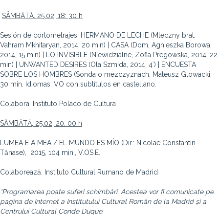
SÂMBĂTĂ, 25.02, 18: 30 h
Sesión de cortometrajes: HERMANO DE LECHE (Mleczny brat,
Vahram Mkhitaryan, 2014, 20 min) | CASA (Dom, Agnieszka Borowa,
2014, 15 min) | LO INVISIBLE (Niewidzialne, Zofia Pregowska, 2014, 22
min) | UNWANTED DESIRES (Ola Szmida, 2014, 4´) | ENCUESTA
SOBRE LOS HOMBRES (Sonda o mezczyznach, Mateusz Glowacki,
30 min. Idiomas: VO con subtítulos en castellano.
Colabora: Instituto Polaco de Cultura
SÂMBĂTĂ, 25.02, 20: 00 h
LUMEA E A MEA / EL MUNDO ES MÍO (Dir.: Nicolae Constantin
Tănase), 2015, 104 min., V.OS.E.
Colaborează: Instituto Cultural Rumano de Madrid
*Programarea poate suferi schimbări. Acestea vor fi comunicate pe
pagina de Internet a Institutului Cultural Român de la Madrid și a
Centrului Cultural Conde Duque.