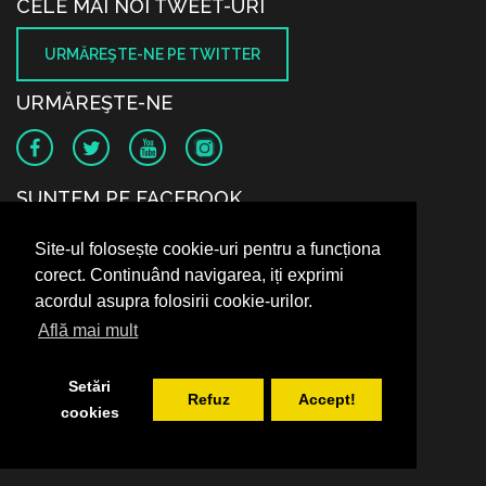
CELE MAI NOI TWEET-URI
URMĂREŞTE-NE PE TWITTER
URMĂREŞTE-NE
SUNTEM PE FACEBOOK
Site-ul folosește cookie-uri pentru a funcționa
corect. Continuând navigarea, iți exprimi
acordul asupra folosirii cookie-urilor.
Află mai mult
Setări
Refuz
Accept!
cookies