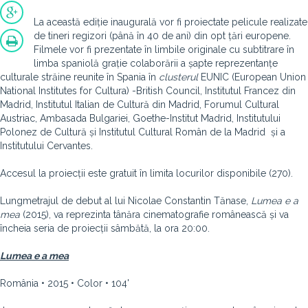
La această ediție inaugurală vor fi proiectate pelicule realizate
de tineri regizori (până în 40 de ani) din opt țări europene.
Filmele vor fi prezentate în limbile originale cu subtitrare în
limba spaniolă grație colaborării a șapte reprezentanțe
culturale străine reunite în Spania în
clusterul
EUNIC (European Union
National Institutes for Cultura) -British Council, Institutul Francez din
Madrid, Institutul Italian de Cultură din Madrid, Forumul Cultural
Austriac, Ambasada Bulgariei, Goethe-Institut Madrid, Institutului
Polonez de Cultură și Institutul Cultural Român de la Madrid și a
Institutului Cervantes.
Accesul la proiecții este gratuit în limita locurilor disponibile (270).
Lungmetrajul de debut al lui Nicolae Constantin Tănase,
Lumea e a
mea
(2015), va reprezinta tânăra cinematografie românească și va
încheia seria de proiecții sâmbătă, la ora 20:00.
Lumea e a mea
România • 2015 • Color • 104'