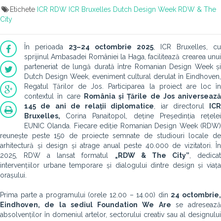
Etichete
ICR
RDW
ICR Bruxelles
Dutch Design Week
RDW & The
City
În perioada
23–24 octombrie 2025
, ICR Bruxelles, cu
sprijinul Ambasadei României la Haga, facilitează crearea unui
parteneriat de lungă durată între Romanian Design Week și
Dutch Design Week, eveniment cultural derulat în Eindhoven,
Regatul Țărilor de Jos. Participarea la proiect are loc în
contextul în care
România și Țările de Jos aniversează
145 de ani de relații diplomatice
, iar directorul
ICR
Bruxelles,
Corina Panaitopol, deține Președinția rețele
EUNIC Olanda. Fiecare ediție Romanian Design Week (RDW)
reunește peste 150 de proiecte semnate de studiouri locale de
arhitectură și design și atrage anual peste 40.000 de vizitatori. În
2025, RDW a lansat formatul
„RDW & The City”
, dedica
intervențiilor urbane temporare și dialogului dintre design și viața
orașului.
Prima parte a programului (orele 12.00 – 14.00) din
24 octombrie
Eindhoven, de la sediul Foundation We Are
se adresează
absolvenților în domeniul artelor, sectorului creativ sau al designului