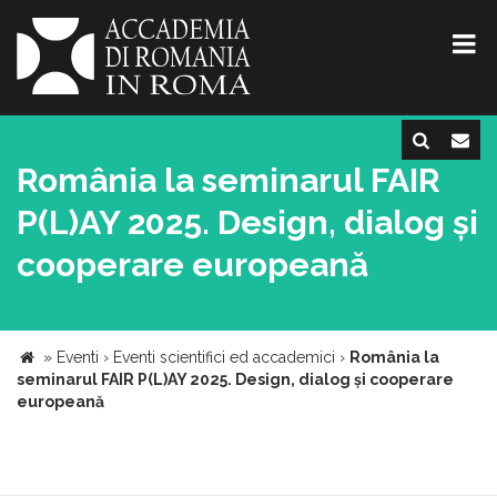
România la seminarul FAIR
P(L)AY 2025. Design, dialog și
cooperare europeană
»
Eventi
›
Eventi scientifici ed accademici
›
România la
seminarul FAIR P(L)AY 2025. Design, dialog și cooperare
europeană