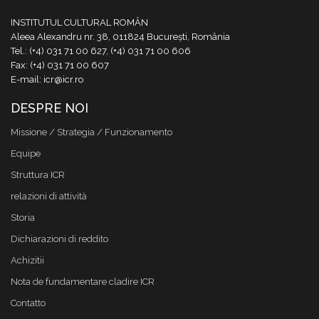
INSTITUTUL CULTURAL ROMÂN
Aleea Alexandru nr. 38, 011824 București, România
Tel.: (+4) 031 71 00 627, (+4) 031 71 00 606
Fax: (+4) 031 71 00 607
E-mail: icr@icr.ro
DESPRE NOI
Missione / Strategia / Funzionamento
Equipe
Struttura ICR
relazioni di attività
Storia
Dichiarazioni di reddito
Achizitii
Nota de fundamentare cladire ICR
Contatto