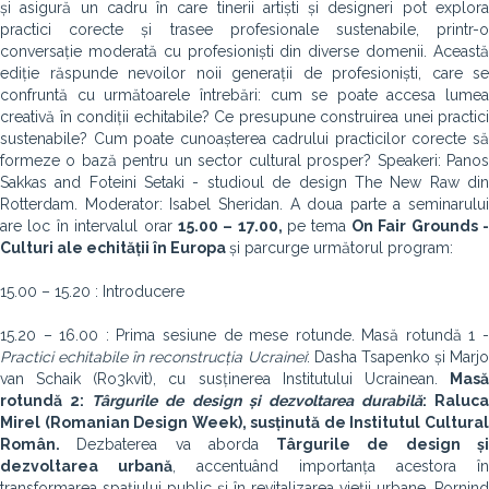
și asigură un cadru în care tinerii artiști și designeri pot explora
practici corecte și trasee profesionale sustenabile, printr-o
conversație moderată cu profesioniști din diverse domenii. Această
ediție răspunde nevoilor noii generații de profesioniști, care se
confruntă cu următoarele întrebări: cum se poate accesa lumea
creativă în condiții echitabile? Ce presupune construirea unei practici
sustenabile? Cum poate cunoașterea cadrului practicilor corecte să
formeze o bază pentru un sector cultural prosper? Speakeri: Panos
Sakkas and Foteini Setaki - studioul de design The New Raw din
Rotterdam. Moderator: Isabel Sheridan. A doua parte a seminarului
are loc în intervalul orar
15.00 – 17.00,
pe tema
On Fair Grounds 
Culturi ale echității în Europa
și parcurge următorul program:
15.00 – 15.20 : Introducere
15.20 – 16.00 : Prima sesiune de mese rotunde. Masă rotundă 1 -
Practici echitabile în reconstrucția Ucrainei
: Dasha Tsapenko și Marjo
van Schaik (Ro3kvit), cu susținerea Institutului Ucrainean.
Masă
rotundă 2:
Târgurile de design și dezvoltarea durabilă
: Raluca
Mirel (Romanian Design Week), susținută de Institutul Cultural
Român.
Dezbaterea va aborda
Târgurile de design ș
dezvoltarea urbană
, accentuând importanța acestora în
transformarea spațiului public și în revitalizarea vieții urbane. Pornind