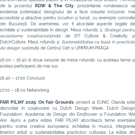
de la proiectul
RDW & The City
, prezentarea românească v
evidenția potențialul designului de a face orașele inclusive, mai
accesibile și atractive pentru locuitori și turiști, cu exemple concrete
din București. De asemenea, vor fi abordate aspecte legate de
echitate și sustenabilitate în design. Masă rotundă 3:
Strategii pentr
ecosisteme creative:
susținută de EIT Culture & Creativity ș
DutchCulture. Masă rotundă 4:
Sustenabilitatea ca bază în practicile
de design
: susținută de Centrul Ceh și UMPRUM PRAGA
16.00 – 16.40 A doua sesiune de mese rotunde, cu aceleași teme și
aceiași participanți de mai sus
16.40 – 17.00 Concluzii
17.00 – 18.00 Networking
FAIR P(L)AY 2025: On Fair Grounds
, proiect al EUNIC Olanda este
dezvoltat în colaborare cu Dutch Design Week, Dutch Design
Foundation, Academia de Design din Eindhoven și Foundation We
Are. Ajuns a patra ediție, FAIR P(L)AY abordează teme esențiale
pentru scena creativă europeană: echitatea în muncă, integrarea
tinerilor artiști și sustenabilitatea practicilor culturale. La ediția din