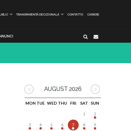
PUBLIC
TRANSPARENȚĂ DECIZIONALĂ
CONTATTO
CARIERE
NNUNCI
AUGUST 2026
MON
TUE
WED
THU
FRI
SAT
SUN
1
2
3
4
5
6
7
8
9