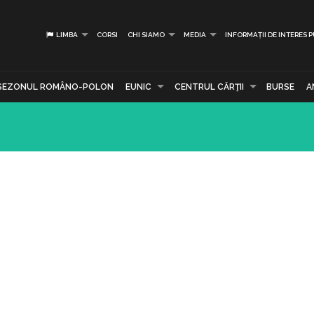
LIMBA
CORSI
CHI SIAMO
MEDIA
INFORMAȚII DE INTERES 
SEZONUL ROMÂNO-POLON
EUNIC
CENTRUL CĂRŢII
BURSE
A