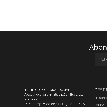
Abone
DESP
INSTITUTUL CULTURAL ROMÂN
Aleea Alexandru nr. 38, 011824 București,
Missione
România
Tel.: (+4) 031 71 00 627, (+4) 031 71 00 606
Equipe