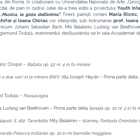
a din Roma, în colaborare cu Universitatea Națională de Arte „Geor
tal de pian în cadrul celei de-a treia ediții a proiectului
Youth Int
„
Musica, la gioia dell’anima”.
Tinerii pianiști români
Maria Rîznic,
hifor și Ioana Chiriac
vor interpreta,
sub îndrumarea
prof. Ioana
precum Johann Sebastian Bach, Mili Balakirev, Ludwig van Beethoven
 Sigismund Toduță, evenimentul desfășurându-se în sala Accademiei 
éric Chopin –
Ballata op. 52 nr. 4 in fa minore
e a due voci in la minore BWV 784;
Joseph Haydn – Prima parte della
nd Toduță –
Passacaglia
3;
Ludwig van Beethoven – Prima parte della
Sonata op. 10 nr. 2 in fa
apoli, S. 162: Tarantella;
Mily Balakirev –
Islamey, Fantasia Orientale 
rande Polacca brillante op. 22 in mi bemolle maggiore.