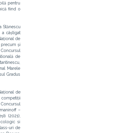
bilă pentru
ică fiind o
na Stănescu
 a câștigat
Național de
i precum și
a Concursul
atională de
tantinescu,
onal Marele
rsul Gradus
 Național de
a competiții
a Concursul
hmaninoff –
ști (2021),
icologic si
lass-uri de