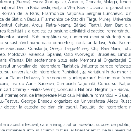
 Göteborg (Suedia), Evora (Portugalia), Alicante, Granada, Malaga, Teneri
rnaţional Dimitri Kabalevski, ediţia a VI-a, Kiev - Ucraina, organizat 
al Român de la Paris, Filarmonica Națională Serghei Lunchevici din
ca de Stat din Bacău, Filarmonica de Stat din Târgu Mureș, Universita
entrul Cultural Arcuș, Piatra-Neamț, Bârlad, Teatrul Jean Bart din
ea facultății s-a dedicat cu pasiune activității didactice, remarcându-
nerilor pianiști. Sub pregătirea sa, numeroși elevi și studenți s-a
le și susținând numeroase concerte și recitaluri la Iași, Piatra-Neam
eiu-Secuiesc, Constanța, Onești, Târgu-Mureș, Cluj, Baia Mare, Tulc
Rep. Moldova), Valencia (Spania), Oslo (Norvegia), Bruxelles, Limbur
u Paris (Franța). Din septembrie 2012 este Membru al Organizaţiei
rsul universitar de Interpretare Pianistică „Influenţe baroce reflectat
rsul universitar de Interpretare Pianistică „32 Variaţiuni în do minor 
ă a lui Claude Debussy, între concept şi interpretare”. Este în mod frecv
 care, Lira de Aur – Suceava, Olimpiada Națională, Concursul Națio
an Carl Czerny - Piatra-Neamț, Concursul Național Neghiniță - Bacău
l Internațional de Interpretare Muzicală Miniatura romantică – Galați
ul-Festival George Enescu organizat de Universitatea Alecu Russo
ar doctor la catedra de pian din cadrul Facultăţii de Interpretare
e a acestui festival, care a înregistrat un adevărat succes de public
 românești, într-un schimb cultural al tinerilor artiști de la universități