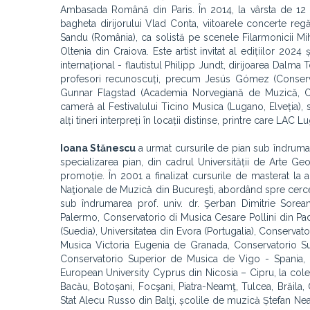
Ambasada Română din Paris. În 2014, la vârsta de 12 a
bagheta dirijorului Vlad Conta, viitoarele concerte regă
Sandu (România), ca solistă pe scenele Filarmonicii Mi
Oltenia din Craiova. Este artist invitat al edițiilor 20
internațional - flautistul Philipp Jundt, dirijoarea Dalm
profesori recunoscuți, precum Jesús Gómez (Conserva
Gunnar Flagstad (Academia Norvegiană de Muzică, Osl
cameră al Festivalului Ticino Musica (Lugano, Elveția),
alți tineri interpreți în locații distinse, printre care LAC
Ioana Stănescu
a urmat cursurile de pian sub îndrumare
specializarea pian, din cadrul Universității de Arte Ge
promoție. În 2001 a finalizat cursurile de masterat la
Naţionale de Muzică din Bucureşti, abordând spre cercet
sub îndrumarea prof. univ. dr. Şerban Dimitrie Sorea
Palermo, Conservatorio di Musica Cesare Pollini din Pad
(Suedia), Universitatea din Evora (Portugalia), Conserv
Musica Victoria Eugenia de Granada, Conservatorio S
Conservatorio Superior de Musica de Vigo - Spania, Con
European University Cyprus din Nicosia – Cipru, la colegi
Bacău, Botoșani, Focşani, Piatra-Neamţ, Tulcea, Brăila
Stat Alecu Russo din Balţi, școlile de muzică Ștefan N