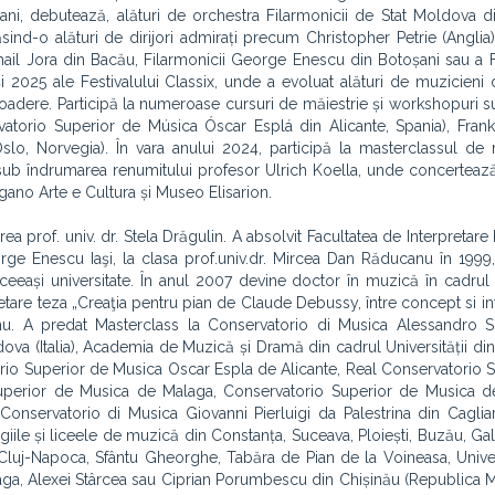
ni, debutează, alături de orchestra Filarmonicii de Stat Moldova di
sind-o alături de dirijori admirați precum Christopher Petrie (Anglia) 
hail Jora din Bacău, Filarmonicii George Enescu din Botoșani sau a F
24 și 2025 ale Festivalului Classix, unde a evoluat alături de muzicien
a Toadere. Participă la numeroase cursuri de măiestrie și workshopuri s
torio Superior de Música Óscar Esplá din Alicante, Spania), Frank
o, Norvegia). În vara anului 2024, participă la masterclassul de
 sub îndrumarea renumitului profesor Ulrich Koella, unde concertează
 Lugano Arte e Cultura și Museo Elisarion.
a prof. univ. dr. Stela Drăgulin. A absolvit Facultatea de Interpretare
orge Enescu Iaşi, la clasa prof.univ.dr. Mircea Dan Răducanu în 1999
 aceeași universitate. În anul 2007 devine doctor în muzică în cadru
are teza „Creaţia pentru pian de Claude Debussy, între concept si int
nu. A predat Masterclass la Conservatorio di Musica Alessandro Sca
ova (Italia), Academia de Muzică și Dramă din cadrul Universității d
atorio Superior de Musica Oscar Espla de Alicante, Real Conservatorio 
uperior de Musica de Malaga, Conservatorio Superior de Musica de
servatorio di Musica Giovanni Pierluigi da Palestrina din Cagliari (
ile și liceele de muzică din Constanța, Suceava, Ploiești, Buzău, Galaţi
, Cluj-Napoca, Sfântu Gheorghe, Tabăra de Pian de la Voineasa, Unive
eaga, Alexei Stârcea sau Ciprian Porumbescu din Chișinău (Republica 