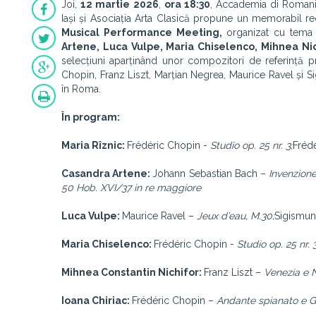
Joi,
12 martie 2026
,
ora 18:30
, Accademia di Romani
Iași și Asociația Arta Clasică propune un memorabil reci
Musical Performance Meeting,
organizat
cu tema 
Artene, Luca Vulpe, Maria Chiselenco, Mihnea Nic
selecțiuni aparținând unor compozitori de referință 
Chopin, Franz Liszt, Marțian Negrea, Maurice Ravel și
în Roma.
În program:
Maria Rîznic:
Frédéric Chopin -
Studio op. 25 nr. 3;
Fréd
Casandra Artene:
Johann Sebastian Bach –
Invenzion
50 Hob. XVI/37 in re maggiore
Luca Vulpe:
Maurice Ravel –
Jeux d’eau, M.30;
Sigismu
Maria Chiselenco:
Frédéric Chopin -
Studio op. 25 nr. 
Mihnea Constantin Nichifor:
Franz Liszt –
Venezia e N
Ioana Chiriac:
Frédéric Chopin –
Andante spianato e G