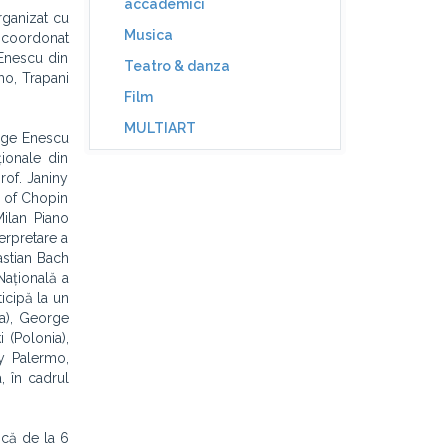
accademici
rganizat cu
Musica
i coordonat
 Enescu din
Teatro & danza
rmo, Trapani
Film
MULTIART
orge Enescu
ționale din
rof. Janiny
s of Chopin
Milan Piano
erpretare a
astian Bach
Națională a
ticipă la un
ța), George
 (Polonia),
ity Palermo,
, în cadrul
ncă de la 6