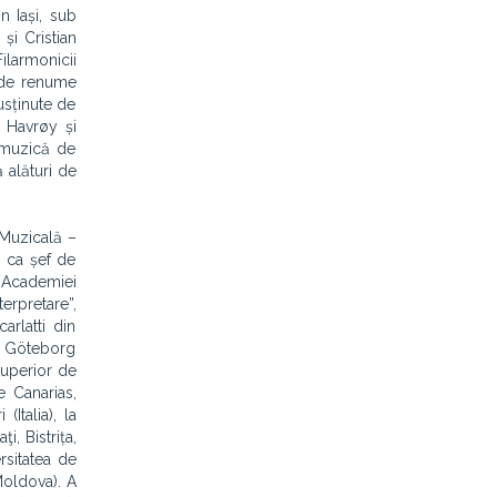
n Iași, sub
și Cristian
ilarmonicii
i de renume
usținute de
 Havrøy și
 muzică de
 alături de
 Muzicală –
, ca șef de
l Academiei
erpretare”,
rlatti din
in Göteborg
Superior de
 Canarias,
Italia), la
, Bistrița,
rsitatea de
Moldova). A