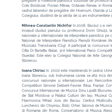
pregătire și măiestrie pianistică susținute de profeso
Csiki Boldiszar, Florian Mitrea, Octavian Renea, în Rom
cadrul taberelor de pregătire din Hiversum, Olanda și L
Colegiului, studiind de la vârsta de 11 ani instrumentele
Mihnea-Constantin Nichifor
(n.
2008, Bacău) s-a rema
început studiul pianului cu profesorul Dorin Ghiuță, 
naționale și internaționale de interpretare pianistică pe 
Național de Interpretare Pianistică Pianiștii României 
Muzicală Transilvania (Cluj). A participat la concursuri 
Citta Di Barletta (Italia), 3rd International Piano Comp
(Suedia). Este elev la Colegiul Național de Arte Georg
Stănescu.
Ioana Chiriac
(n. 2001) este masterandă în cadrul Univer
Ioana Stănescu, sub îndrumarea căreia se află încă din 
concursuri naționale și internaționale: Les Rencontres
Competition Simone Delbert-Fevrier (Nisa, Franța), Co
Concursul Internațional de Muzică Dinu Lipatti (Bucureșt
de Stat Moldova și Palatul Culturii din Iași, Muzeul 
Filarmonica Mihail Jora din Bacău, Centrul Multicultur
Lunchevici din Chișinău, Bălți, Orhei, Salonul de Muzi
di Romania din Roma, Conservatorio di Musica Alessan