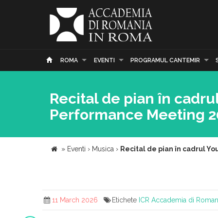
ROMA
EVENTI
PROGRAMUL CANTEMIR
Recital de pian în cadru
Performance Meeting 202
»
Eventi
›
Musica
›
Recital de pian în cadrul Yo
11 March 2026
Etichete
ICR
Accademia di Roman