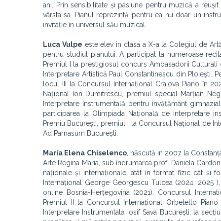
ani. Prin sensibilitate și pasiune pentru muzică a reușit
vârsta sa. Pianul reprezintă pentru ea nu doar un instr
invitație în universul său muzical.
Luca Vulpe
este elev in clasa a X-a la Colegiul de Artă
pentru studiul pianului. A participat la numeroase recita
Premiul I la prestigiosul concurs Ambasadorii Culturali d
Interpretare Artistică Paul Constantinescu din Ploiești. 
locul III la Concursul Internațional Craiova Piano în 20
Național Ion Dumitrescu, premiul special Marțian Negr
Interpretare Instrumentală pentru învățământ gimnazial
participarea la Olimpiada Națională de interpretare in
Premiu București, premiul I la Concursul Național de Int
Ad Parnasum București.
Maria Elena Chiselenco
, născută in 2007 la Constanța
Arte Regina Maria, sub îndrumarea prof. Daniela Gardon, ul
naționale și internaționale, atât în format fizic cât ș
Internațional George Georgescu Tulcea (2024, 2025 ), 
online Bosnia-Herțegovina (2021), Concursul Internati
Premiul II la Concursul Internațional Orbetello Piano
Interpretare Instrumentală Iosif Sava București, la sec