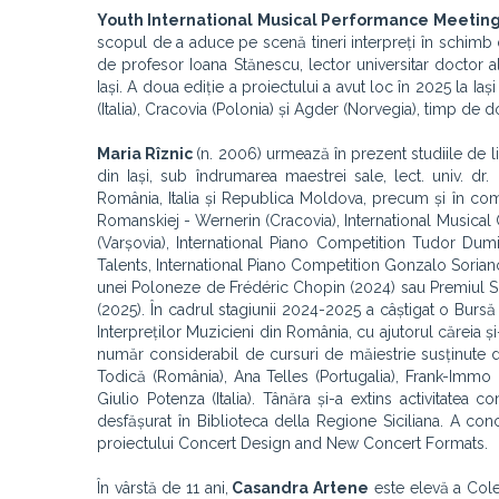
Youth International Musical Performance Meetin
scopul de a aduce pe scenă tineri interpreți în schimb d
de profesor Ioana Stănescu, lector universitar doctor a
Iași. A doua ediție a proiectului a avut loc în 2025 la Ia
(Italia), Cracovia (Polonia) și Agder (Norvegia), timp de 
Maria Rîznic
(n. 2006)
urmează în prezent studiile de l
din Iași, sub îndrumarea maestrei sale, lect. univ. dr.
România, Italia și Republica Moldova, precum și în comp
Romanskiej - Wernerin (Cracovia), International Musical 
(Varșovia), International Piano Competition Tudor Dumit
Talents, International Piano Competition Gonzalo Soriano
unei Poloneze de Frédéric Chopin (2024) sau Premiul Sp
(2025). În cadrul stagiunii 2024-2025 a câștigat o Bur
Interpreților Muzicieni din România, cu ajutorul căreia și
număr considerabil de cursuri de măiestrie susținute d
Todică (România), Ana Telles (Portugalia), Frank-Immo
Giulio Potenza (Italia). Tânăra și-a extins activitatea co
desfășurat în Biblioteca della Regione Siciliana. A con
proiectului Concert Design and New Concert Formats.
În vârstă de 11 ani,
Casandra Artene
este elevă a Coleg