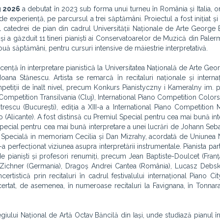
g 2026
a debutat în 2023 sub forma unui turneu în România și Italia, o
e experiență, pe parcursul a trei săptămâni. Proiectul a fost inițiat ș
l catedrei de pian din cadrul Universității Naționale de Arte George
și și a găzduit 11 tineri pianiști ai Conservatoarelor de Muzică din Pale
două săptămâni, pentru cursuri intensive de măiestrie interpretativă.
icență în interpretare pianistică la Universitatea Națională de Arte Ge
 Ioana Stănescu. Artista se remarcă în recitaluri naționale și interna
etiții de înalt nivel, precum Konkurs Pianistyczny i Kameralny im. p
Competition Transilvania (Cluj), International Piano Competition Color
rescu (București), ediția a XIII-a a International Piano Competition 
 (Alicante). A fost distinsă cu Premiul Special pentru cea mai bună int
ecial pentru cea mai bună interpretare a unei lucrări de Johann Seb
să Specială in memoriam Cecilia și Dan Mizrahy, acordată de Uniunea 
-a perfecționat viziunea asupra interpretării instrumentale. Pianista par
e pianiști și profesori renumiți, precum Jean Baptiste-Doulcet (Fran
 Zichner (Germania), Dragoș Andrei Cantea (România), Lucasz Debski
ncertistică prin recitaluri în cadrul festivalului internațional Piano C
certat, de asemenea, în numeroase recitaluri la Favignana, în Tonnara
iului Național de Artă Octav Băncilă din Iași, unde studiază pianul î