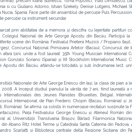
ri admirați, precum Ioana Stănescu, Toma Popovici, Vlad Dimulescu, D
ânia si cu Giuliano Adorno, Istvan Szekely, Denise Lutgens, Michael 
a Nucia, Spania. Face parte din ansamblul de percuție Puls Percussion
 de percuție ca instrument secundar.
rcat prin abilitatea de a memora și descifra cu lejeritate partituri 
la Colegiul Național de Arte George Apostu din Bacău. Participă la
diferite scene din România: Festivalul Prietenii Muzicii / Propiano (Iași
(Argeș), Concursul Național Primăvara Artelor (Bacău), Concursul de I
în afara țării, unde a fost laureat: 35th Young Musician International 
etition Gonzalo Soriano (Spania) și XII Stockholm International Music 
e Apostu din Bacău, aflându-se totodată și sub îndrumarea lect. univ
sității Naționale de Arte George Enescu din Iași, la clasa de pian a lec
2008. A început studiul pianului la vârsta de 7 ani, fiind laureată 
 Internationales des Jeunes Pianistes (Bruxelles, Belgia), Internat
ncursul Internațional de Pian Frederic Chopin (Bacău, România) și 
i, România). Se afirmă ca solistă în numeroase recitaluri susținute la 
Cantacuzino, Piața Festivalului George Enescu și Ateneul Român din
al al Universității Transilvania Brașov, Bârlad, Filarmonica Națion
că din Abano Ritz Hotel Terme și Catedrala Santa Caterina din Padova
dro Scarlatti și Biblioteca centrale della Regione Siciliana din P