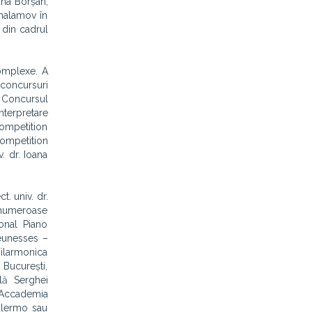
ana Borșan,
Shalamov în
 din cadrul
complexe. A
 concursuri
), Concursul
nterpretare
Competition
Competition
. dr. Ioana
t. univ. dr.
a numeroase
ional Piano
Jeunesses –
Filarmonica
 București,
ală Serghei
, Accademia
alermo sau