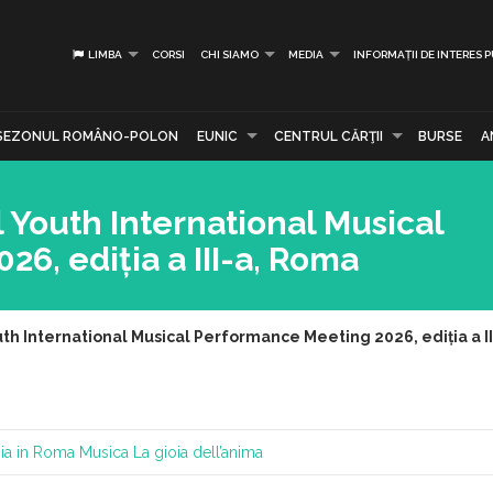
LIMBA
CORSI
CHI SIAMO
MEDIA
INFORMAȚII DE INTERES 
SEZONUL ROMÂNO-POLON
EUNIC
CENTRUL CĂRŢII
BURSE
A
l Youth International Musical
6, ediția a III-a, Roma
uth International Musical Performance Meeting 2026, ediția a I
ia in Roma
Musica
La gioia dell’anima