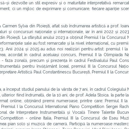
 să-și dezvolte un stil expresiv și o maturitate interpretativă remarca
ument, ci un mijloc de exprimare și comunicare, fiecare apariție scen
 Carmen Sylva din Ploiești, aflat sub îndrumarea artistică a prof. Ioa
luri și concursuri naționale și internaționale, iar în anii 2022 și 2023
in Ploiești. La sfârșitul anului 2023 a obținut Premiul I la Concursul 
Performanțele sale au fost remarcate și la nivel internațional, cu premi
23. Anii 2024 și 2025 au adus noi realizări pentru artist: premiul I l
ea, acordat în cadrul aceluiași concurs, Premiul II la Olimpiada N
 - faza zonală, precum și prezența în cadrul Festivalului Paul Cons
strumentală pentru învățământ liceal, premiul III la Concursul Nați
erpretare Artistică Paul Constantinescu București, Premiul II la Concu
, a început studiul pianului de la vârsta de 7 ani, în cadrul Colegiului
terior fiind îndrumată, de la 10 ani, de prof. Adela Stoica. Ia parte l
i format online, obținând premii numeroase, printre care: Premiul II l
Premiul I la Concursul International Piano Competition Sergei Rac
onal de Interpretare Instrumentală și Vocală Tinere Talente Bucure
 Competition - online Italia, Premiul III la Concursul de Eseu Muz
țiunea pian solo și muzică de cameră. Participă la numeroase masterc