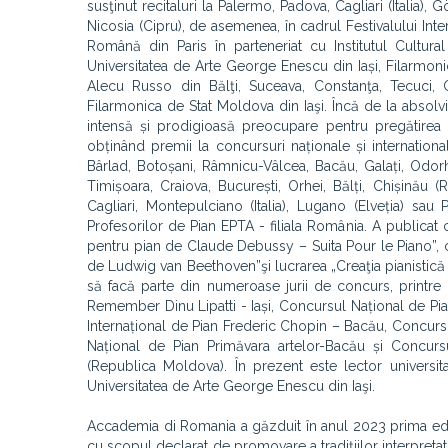
susţinut recitaluri la Palermo, Padova, Cagliari (Italia),
Nicosia (Cipru), de asemenea, în cadrul Festivalului Inte
Română din Paris în parteneriat cu Institutul Cultur
Universitatea de Arte George Enescu din Iași, Filarmoni
Alecu Russo din Bălţi, Suceava, Constanţa, Tecuci, C
Filarmonica de Stat Moldova din Iaşi. Încă de la absolvir
intensă și prodigioasă preocupare pentru pregătirea ti
obținând premii la concursuri naționale și internationa
Bârlad, Botoșani, Râmnicu-Vâlcea, Bacău, Galați, Odorh
Timișoara, Craiova, București, Orhei, Bălți, Chișinău (
Cagliari, Montepulciano (Italia), Lugano (Elveția) sa
Profesorilor de Pian EPTA - filiala România. A publicat cu
pentru pian de Claude Debussy – Suita Pour le Piano”, cu
de Ludwig van Beethoven”
şi lucrarea „Creaţia pianistic
să facă parte din numeroase jurii de concurs, printre
Remember Dinu Lipatti - Iași, Concursul Național de Pi
Internațional de Pian Frederic Chopin – Bacău, Concursu
Național de Pian Primăvara artelor-Bacău și Concurs
(Republica Moldova). În prezent este lector universit
Universitatea de Arte George Enescu din Iaşi.
Accademia di Romania a găzduit în anul 2023 prima ediți
cu scopul declarat de promovare a tradițiilor interpretative