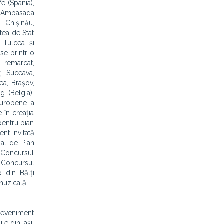
fe (Spania),
de Ambasada
 Chișinău,
tea de Stat
 Tulcea și
se printr-o
u remarcat,
ț, Suceava,
ea, Brașov,
g (Belgia),
 Europene a
e în creaţia
pentru pian
ent invitată
nal de Pian
, Concursul
, Concursul
 din Bălți
 muzicală –
, eveniment
le din Iași,