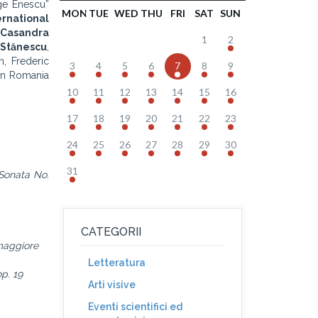
ge Enescu”
MON
TUE
WED
THU
FRI
SAT
SUN
ernational
 Casandra
1
2
 Stănescu
,
, Frederic
3
4
5
6
7
8
9
din Romania
10
11
12
13
14
15
16
17
18
19
20
21
22
23
24
25
26
27
28
29
30
31
Sonata No.
CATEGORII
 maggiore
Letteratura
op. 19
Arti visive
Eventi scientifici ed