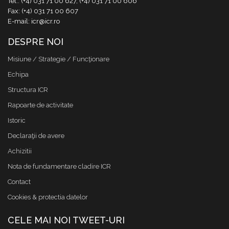
Tel.: (+4) 031 71 00 627, (+4) 031 71 00 606
Fax: (+4) 031 71 00 607
E-mail: icr@icr.ro
DESPRE NOI
Misiune / Strategie / Funcţionare
Echipa
Structura ICR
Rapoarte de activitate
Istoric
Declaraţii de avere
Achizitii
Nota de fundamentare cladire ICR
Contact
Cookies & protectia datelor
CELE MAI NOI TWEET-URI