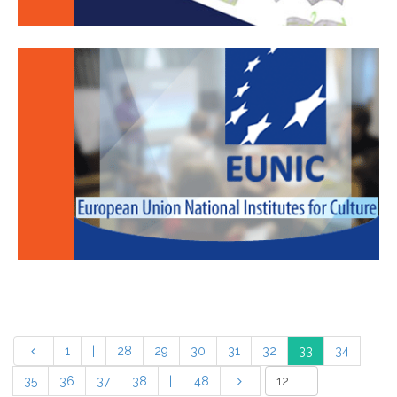
1
|
28
29
30
31
32
33
34
35
36
37
38
|
48