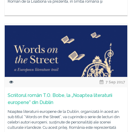
Român de la Lisabona va prezenta, în limba română şi
7 Sep 2017
Scriitorul român T.O. Bobe, la „Noaptea literaturii
europene” din Dublin
Noaptea literaturii europene de la Dublin, organizată în acest an
sub titlul ”Words on the Street”, va cuprinde o serie de lecturi din
celebri autori europeni, susținute de personalități ale scenei
culturale irlandeze. Cu acest prilej, România este reprezentată