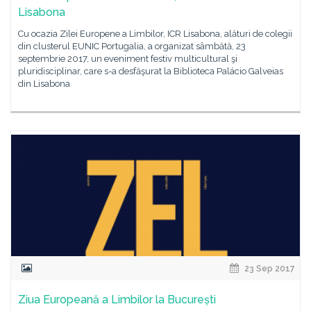
Lisabona
Cu ocazia Zilei Europene a Limbilor, ICR Lisabona, alături de colegii
din clusterul EUNIC Portugalia, a organizat sâmbătă, 23
septembrie 2017, un eveniment festiv multicultural şi
pluridisciplinar, care s-a desfăşurat la Biblioteca Palácio Galveias
din Lisabona
23 Sep 2017
Ziua Europeană a Limbilor la București