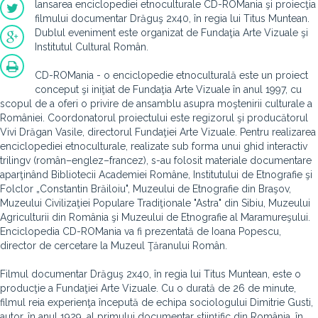
lansarea enciclopediei etnoculturale CD-ROMania şi proiecţia
filmului documentar Drăguş 2x40, în regia lui Titus Muntean.
Dublul eveniment este organizat de Fundaţia Arte Vizuale şi
Institutul Cultural Român.
CD-ROMania - o enciclopedie etnoculturală este un proiect
conceput şi iniţiat de Fundaţia Arte Vizuale în anul 1997, cu
scopul de a oferi o privire de ansamblu asupra moştenirii culturale a
României. Coordonatorul proiectului este regizorul şi producătorul
Vivi Drăgan Vasile, directorul Fundaţiei Arte Vizuale. Pentru realizarea
enciclopediei etnoculturale, realizate sub forma unui ghid interactiv
trilingv (român–englez–francez), s-au folosit materiale documentare
aparţinând Bibliotecii Academiei Române, Institutului de Etnografie şi
Folclor „Constantin Brăiloiu", Muzeului de Etnografie din Braşov,
Muzeului Civilizaţiei Populare Tradiţionale "Astra" din Sibiu, Muzeului
Agriculturii din România şi Muzeului de Etnografie al Maramureşului.
Enciclopedia CD-ROMania va fi prezentată de Ioana Popescu,
director de cercetare la Muzeul Ţăranului Român.
Filmul documentar Drăguş 2x40, în regia lui Titus Muntean, este o
producţie a Fundaţiei Arte Vizuale. Cu o durată de 26 de minute,
filmul reia experienţa începută de echipa sociologului Dimitrie Gusti,
autor, în anul 1929, al primului documentar ştiinţific din România, în