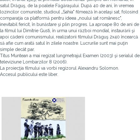
satul Drăguş, de la poalele Făgăraşului. După 40 de ani, în vremea
lozincilor comuniste, studioul „Sahia" filmează în acelaşi sat, folosind
comparaţia ca platformă pentru ideea „noului sat românesc",
inevitabil fericit, în bunăstare şi plin progres. La aproape 80 de ani de
la filmul lui Dimitrie Gusti, în urma unui război mondial, instaurării şi
apoi căderii comunismului, realizatorii filmului Drăguş 2x40 încearcă
să afle cum arată satul în zilele noastre. Lucrurile sunt mai puţin
simple decât par.
Titus Muntean a mai regizat lungmetrajul Examen (2003) şi serialul de
televiziune Lombarzilor 8 (2006).
La proiecţia filmului va vorbi regizorul Alexandru Solomon.
Accesul publicului este liber.