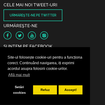
CELE MAI NOI TWEET-URI
URMĂREŞTE-NE PE TWITTER
URMĂREŞTE-NE
SUNTEM PE FACEBOOK
Site-ul folosește cookie-uri pentru a funcționa
corect. Continuând navigarea, iți exprimi
acordul asupra folosirii cookie-urilor.
Află mai mult
Setări
Refuz
Accept!
cookies