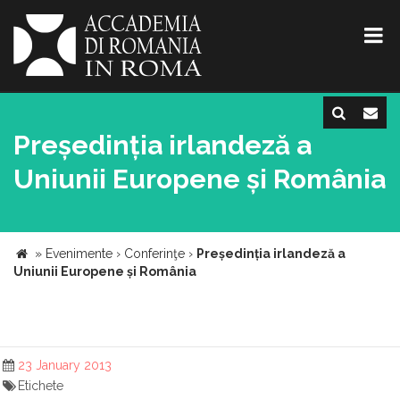
Președinția irlandeză a
Uniunii Europene și România
»
Evenimente
›
Conferinţe
›
Președinția irlandeză a
Uniunii Europene și România
23 January 2013
Etichete