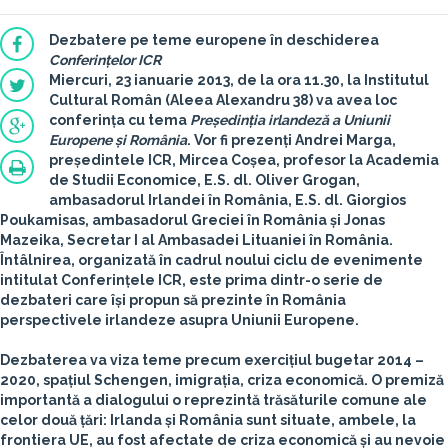
Dezbatere pe teme europene în deschiderea
Conferințelor ICR
Miercuri, 23 ianuarie 2013, de la ora 11.30, la Institutul
Cultural Român (Aleea Alexandru 38) va avea loc
conferința cu tema
Președinția irlandeză a Uniunii
Europene și România
. Vor fi prezenți
Andrei Marga
,
președintele ICR,
Mircea Coșea
, profesor la Academia
de Studii Economice, E.S. dl.
Oliver Grogan
,
ambasadorul Irlandei în România, E.S. dl.
Giorgios
Poukamisas
, ambasadorul Greciei în România și
Jonas
Mazeika
, Secretar I al Ambasadei Lituaniei în România.
Întâlnirea, organizată în cadrul noului ciclu de evenimente
intitulat Conferințele ICR, este prima dintr-o serie de
dezbateri care își propun să prezinte în România
perspectivele irlandeze asupra Uniunii Europene.
Dezbaterea va viza teme precum exercițiul bugetar 2014 –
2020, spațiul Schengen, imigrația, criza economică. O premiză
importantă a dialogului o reprezintă trăsăturile comune ale
celor două țări: Irlanda și România sunt situate, ambele, la
frontiera UE, au fost afectate de criza economică și au nevoie