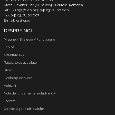
Aleea Alexandru nr. 38, 011824 București, România
Tel.: (+4) 031 71 00 627, (+4) 031 71 00 606
Fax: (+4) 031 71 00 607
E-mail: icr@icr.ro
DESPRE NOI
Misiune / Strategie / Funcţionare
Echipa
Structura ICR
Rapoarte de activitate
Istoric
Declaraţii de avere
Achizitii
Nota de fundamentare cladire ICR
Contact
Cookies & protectia datelor