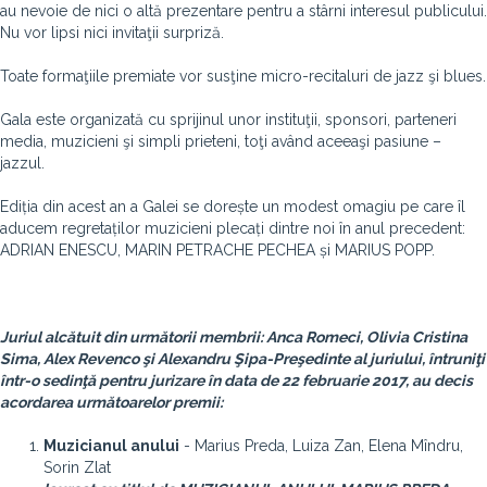
au nevoie de nici o altă prezentare pentru a stârni interesul publicului.
Nu vor lipsi nici invitaţii surpriză.
Toate formaţiile premiate vor susţine micro-recitaluri de jazz şi blues.
Gala este organizată cu sprijinul unor instituţii, sponsori, parteneri
media, muzicieni şi simpli prieteni, toţi având aceeaşi pasiune –
jazzul.
Ediția din acest an a Galei se dorește un modest omagiu pe care îl
aducem regretaților muzicieni plecați dintre noi în anul precedent:
ADRIAN ENESCU, MARIN PETRACHE PECHEA și MARIUS POPP.
Juriul alcătuit din următorii membrii: Anca Romeci, Olivia Cristina
Sima, Alex Revenco şi Alexandru Şipa-Preşedinte al juriului, întruniţi
într-o sedinţă pentru jurizare în data de 22 februarie 2017, au decis
acordarea următoarelor premii:
Muzicianul anului
- Marius Preda, Luiza Zan, Elena Mîndru,
Sorin Zlat