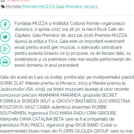
Etichete
Premiile MUZZA
Gala Premiilor de jazz
Fundaţia MUZZA și Institutul Cultural Român organizează
duminică, 2 aprilie 2017, ora 18.30, la Hard Rock Cafe din
Capitală, Gala Premiilor de Jazz pe 2016-Premiile MUZZA.
Ajunsă la ediţia a XV-a, Gala este un important eveniment
anual pentru acest gen muzical, o adevărată sărbătoare
pentru această breaslă ce îşi propune, ca de fiecare dată, să
evidenţieze şi să premieze cele mai reuşite performanţe din
acest domeniu în anul precedent.
Gala din acest an îi are ca invitaţi, printre alţii, pe multipremiatul pianist
SORIN ZLAT (Marele premiu la Monaco, 2013 și Marele premiu la
Jacksonville USA, 2015), pe tinerii muzicieni laureaţi ai unor recente
concursuri precum ANAMARIA MARANDA, grupurile SECRET
FORMULA, BORDER SPLIT și GROOVY BASTARDS, DUO KRISZTINA
KOSZORUS–SASZ CSABA, autenticul bluesman ROBBIE
SOUTHRMEN, ingeniosul DUO MARIA RADU-CRIN GRIGORE,
interpreta OANA CĂTĂLINA BETA care va fi acompaniată de
pianistului PUIU PASCU, vigurosul grup EKUE BAND (Cuba) și
experimentații blues-mani din FLORIN GIUGLEA GROUP, care nu mai