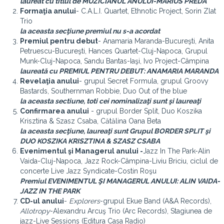
laureat cu titlul de MUZICIANUL ANULUI-MARIUS PREDA
Formaţia anului
- C.A.L.I. Quartet, Ethnotic Project, Sorin Zlat
Trio
la aceasta secţiune premiul nu s-a acordat
Premiul pentru debut
- Anamaria Maranda-Bucureşti, Anita
Petruescu-Bucureşti, Hances Quartet-Cluj-Napoca, Grupul
Munk-Cluj-Napoca, Sandu Bantas-Iaşi, Ivo Project-Câmpina
laureată cu PREMIUL PENTRU DEBUT: ANAMARIA MARANDA
Revelaţia anului
- grupul Secret Formula, grupul Groovy
Bastards, Southernman Robbie, Duo Out of the blue
la aceasta sectiune, toti cei nominalizaţi sunt şi laureaţi
Confirmarea anului
- grupul Border Split, Duo Koszika
Krisztina & Szasz Csaba, Cătălina Oana Beta
la aceasta secţiune, laureaţi sunt Grupul BORDER SPLIT şi
DUO KOSZIKA KRISZTINA & SZASZ CSABA
Evenimentul şi Managerul anului -
Jazz In The Park-Alin
Vaida-Cluj-Napoca, Jazz Rock-Câmpina-Liviu Briciu, ciclul de
concerte Live Jazz Syndicate-Costin Roşu
Premiul EVENIMENTUL ŞI MANAGERUL ANULUI: ALIN VAIDA-
JAZZ IN THE PARK
CD-ul anului
- 
Explorers
-grupul Ekue Band (A&A Records),
Allotropy
-Alexandru Arcuş Trio (Arc Records), Stagiunea de
jazz-Live Sessions (Editura Casa Radio)