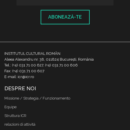
ABONEAZĂ-TE
INSTITUTUL CULTURAL ROMÂN
Aleea Alexandru nr. 38, 011824 București, România
Tel.: (+4) 031 71 00 627, (+4) 031 71 00 606
Fax: (+4) 031 71 00 607
E-mail: icr@icr.ro
DESPRE NOI
Missione / Strategia / Funzionamento
Equipe
Struttura ICR
relazioni di attività