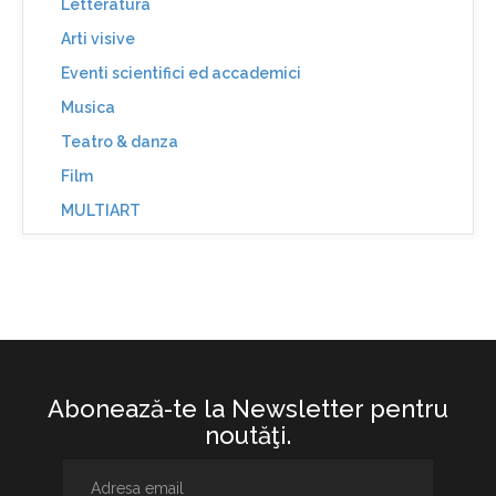
Letteratura
Arti visive
Eventi scientifici ed accademici
Musica
Teatro & danza
Film
MULTIART
Abonează-te la Newsletter pentru
noutăţi.