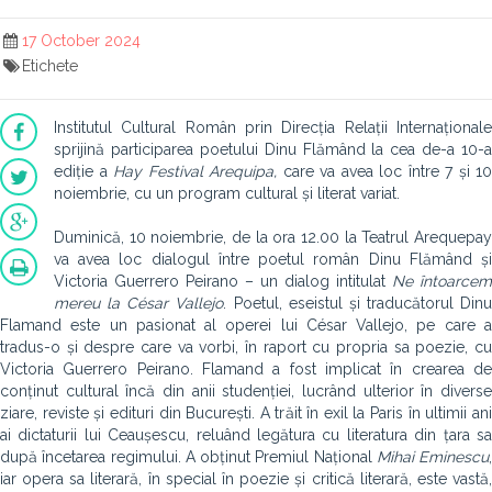
17 October 2024
Etichete
Institutul Cultural Român prin Direcția Relații Internaționale
sprijină participarea poetului Dinu Flămând la cea de-a 10-a
ediție a
Hay Festival Arequipa,
care va avea loc între 7 și 10
noiembrie, cu un program cultural și literat variat.
Duminică, 10 noiembrie, de la ora 12.00 la Teatrul Arequepay
va avea loc dialogul între poetul român Dinu Flămând și
Victoria Guerrero Peirano – un dialog intitulat
Ne întoarcem
mereu la César Vallejo
. Poetul, eseistul și traducătorul Dinu
Flamand este un pasionat al operei lui César Vallejo, pe care a
tradus-o și despre care va vorbi, în raport cu propria sa poezie, cu
Victoria Guerrero Peirano. Flamand a fost implicat în crearea de
conținut cultural încă din anii studenției, lucrând ulterior în diverse
ziare, reviste și edituri din București. A trăit în exil la Paris în ultimii ani
ai dictaturii lui Ceaușescu, reluând legătura cu literatura din țara sa
după încetarea regimului. A obținut Premiul Național
Mihai Eminescu
,
iar opera sa literară, în special în poezie și critică literară, este vastă,