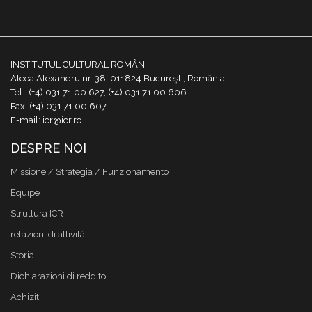
INSTITUTUL CULTURAL ROMÂN
Aleea Alexandru nr. 38, 011824 București, România
Tel.: (+4) 031 71 00 627, (+4) 031 71 00 606
Fax: (+4) 031 71 00 607
E-mail: icr@icr.ro
DESPRE NOI
Missione / Strategia / Funzionamento
Equipe
Struttura ICR
relazioni di attività
Storia
Dichiarazioni di reddito
Achizitii