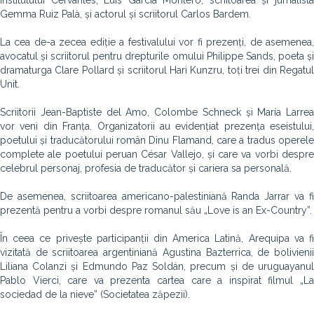
Institutului Cervantes, Luis García Montero; scriitoarea și jurnalista
Gemma Ruiz Palà, și actorul și scriitorul Carlos Bardem.
La cea de-a zecea ediție a festivalului vor fi prezenți, de asemenea,
avocatul și scriitorul pentru drepturile omului Philippe Sands, poeta și
dramaturga Clare Pollard și scriitorul Hari Kunzru, toți trei din Regatul
Unit.
Scriitorii Jean-Baptiste del Amo, Colombe Schneck și María Larrea
vor veni din Franța. Organizatorii au evidențiat prezența eseistului,
poetului și traducătorului român Dinu Flamand, care a tradus operele
complete ale poetului peruan César Vallejo, și care va vorbi despre
celebrul personaj, profesia de traducător și cariera sa personală.
De asemenea, scriitoarea americano-palestiniană Randa Jarrar va fi
prezentă pentru a vorbi despre romanul său „Love is an Ex-Country”.
În ceea ce privește participanții din America Latină, Arequipa va fi
vizitată de scriitoarea argentiniană Agustina Bazterrica, de bolivienii
Liliana Colanzi și Edmundo Paz Soldán, precum și de uruguayanul
Pablo Vierci, care va prezenta cartea care a inspirat filmul „La
sociedad de la nieve” (Societatea zăpezii).