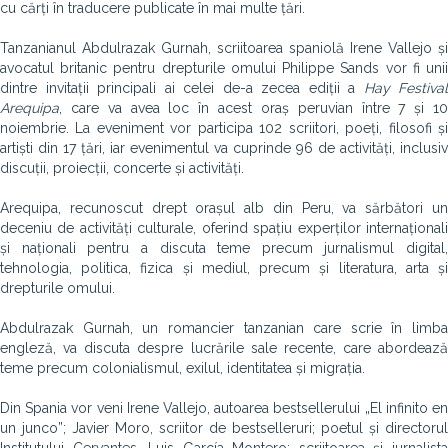
cu cărți în traducere publicate în mai multe țări.
Tanzanianul Abdulrazak Gurnah, scriitoarea spaniolă Irene Vallejo și
avocatul britanic pentru drepturile omului Philippe Sands vor fi unii
dintre invitații principali ai celei de-a zecea ediții a
Hay Festival
Arequipa
, care va avea loc în acest oraș peruvian între 7 și 10
noiembrie. La eveniment vor participa 102 scriitori, poeți, filosofi și
artiști din 17 țări, iar evenimentul va cuprinde 96 de activități, inclusiv
discuții, proiecții, concerte și activități.
Arequipa, recunoscut drept orașul alb din Peru, va sărbători un
deceniu de activități culturale, oferind spațiu experților internaționali
și naționali pentru a discuta teme precum jurnalismul digital,
tehnologia, politica, fizica și mediul, precum și literatura, arta și
drepturile omului.
Abdulrazak Gurnah, un romancier tanzanian care scrie în limba
engleză, va discuta despre lucrările sale recente, care abordează
teme precum colonialismul, exilul, identitatea și migrația.
Din Spania vor veni Irene Vallejo, autoarea bestsellerului „El infinito en
un junco”; Javier Moro, scriitor de bestselleruri; poetul și directorul