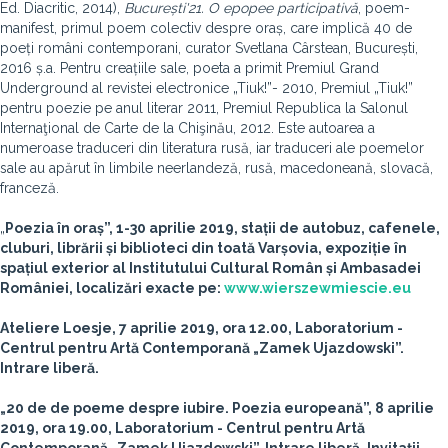
Ed. Diacritic, 2014),
București'21. O epopee participativă
,
poem-
manifest, primul poem colectiv despre oraș, care implică 40 de
poeți români contemporani, curator Svetlana Cârstean, București,
2016 ș.a. Pentru creațiile sale, poeta a primit Premiul Grand
Underground al revistei electronice „Tiuk!”- 2010, Premiul „Tiuk!”
pentru poezie pe anul literar 2011, Premiul Republica la Salonul
Internaţional de Carte de la Chişinău, 2012. Este autoarea a
numeroase traduceri din literatura rusă, iar traduceri ale poemelor
sale au apărut
în limbile neerlandeză, rusă, macedoneană, slovacă,
franceză.
„
Poezia în oraș”, 1-30 aprilie 2019, stații de autobuz, cafenele,
cluburi, librării și biblioteci din toată Varșovia, expoziție în
spațiul exterior al Institutului Cultural Român și Ambasadei
României, localizări exacte pe:
www.wierszewmiescie.eu
Ateliere Loesje, 7 aprilie 2019, ora 12.00, Laboratorium -
Centrul pentru Artă Contemporană „Zamek Ujazdowski”.
Intrare liberă.
„20 de de poeme despre iubire. Poezia europeană”, 8 aprilie
2019, ora 19.00, Laboratorium - Centrul pentru Artă