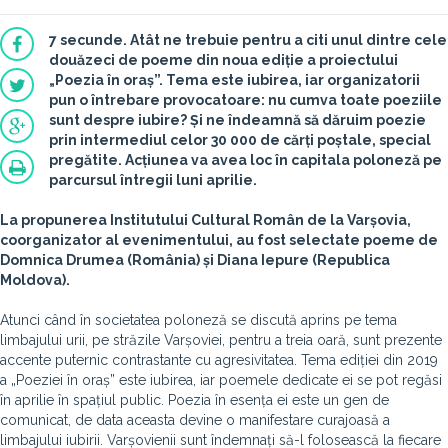
7 secunde. Atât ne trebuie pentru a citi unul dintre cele
douăzeci de poeme din noua ediție a proiectului
„Poezia în oraș”. Tema este iubirea, iar organizatorii
pun o întrebare provocatoare: nu cumva toate poeziile
sunt despre iubire? Și ne îndeamnă să dăruim poezie
prin intermediul celor 30 000 de cărți poștale, special
pregătite. Acțiunea va avea loc în capitala poloneză pe
parcursul întregii luni aprilie.
La propunerea Institutului Cultural Român de la Varșovia,
coorganizator al evenimentului, au fost selectate poeme de
Domnica Drumea (România) și Diana Iepure (Republica
Moldova).
Atunci când în societatea poloneză se discută aprins pe tema
limbajului urii, pe străzile Varșoviei, pentru a treia oară, sunt prezente
accente puternic contrastante cu agresivitatea. Tema ediției din 2019
a „Poeziei în oraș” este iubirea, iar poemele dedicate ei se pot regăsi
în aprilie în spațiul public. Poezia în esența ei este un gen de
comunicat, de data aceasta devine o manifestare curajoasă a
limbajului iubirii. Varșovienii sunt îndemnați să-l folosească la fiecare