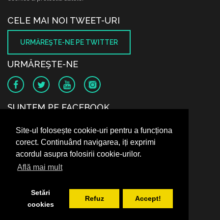
CELE MAI NOI TWEET-URI
URMĂREŞTE-NE PE TWITTER
URMĂREŞTE-NE
SUNTEM PE FACEBOOK
Site-ul folosește cookie-uri pentru a funcționa
corect. Continuând navigarea, iți exprimi
acordul asupra folosirii cookie-urilor.
Află mai mult
Setări
Refuz
Accept!
cookies