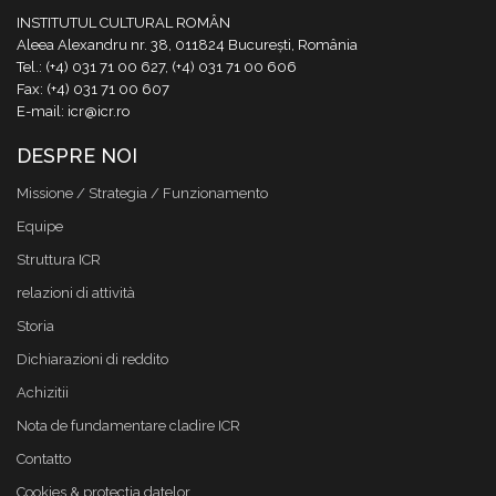
INSTITUTUL CULTURAL ROMÂN
Aleea Alexandru nr. 38, 011824 București, România
Tel.: (+4) 031 71 00 627, (+4) 031 71 00 606
Fax: (+4) 031 71 00 607
E-mail: icr@icr.ro
DESPRE NOI
Missione / Strategia / Funzionamento
Equipe
Struttura ICR
relazioni di attività
Storia
Dichiarazioni di reddito
Achizitii
Nota de fundamentare cladire ICR
Contatto
Cookies & protectia datelor