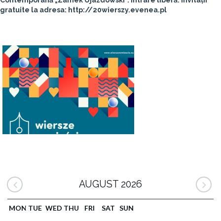
Contemporană „Zamek Ujazdowski”. Intrare liberă. Invitații
gratuite la adresa: http://20wierszy.evenea.pl
AUGUST 2026
MON
TUE
WED
THU
FRI
SAT
SUN