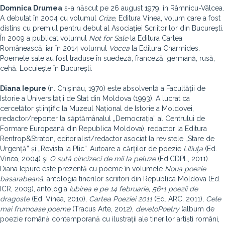
Domnica Drumea
s-a născut pe 26 august 1979, în Râmnicu-Vâlcea.
A debutat în 2004 cu volumul
Crize
, Editura Vinea, volum care a fost
distins cu premiul pentru debut al Asociației Scriitorilor din București.
În 2009 a publicat volumul
Not for Sale
la Editura Cartea
Românească, iar în 2014 volumul
Vocea
la Editura Charmides.
Poemele sale au fost traduse în suedeză, franceză, germană, rusă,
cehă. Locuiește în București.
Diana Iepure
(n. Chişinău, 1970) este absolventă a Facultății de
Istorie a Universității de Stat din Moldova (1993). A lucrat ca
cercetător științific la Muzeul Național de Istorie a Moldovei,
redactor/reporter la săptămânalul „Democrația” al Centrului de
Formare Europeană din Republica Moldova), redactor la Editura
Rentrop&Straton, editorialist/redactor asociat la revistele „Stare de
Urgență” și „Revista la Plic”. Autoare a cărţilor de poezie
Liliuţa
(Ed.
Vinea, 2004) şi
O sută cincizeci de mii la peluze
(Ed.CDPL, 2011).
Diana Iepure este prezentă cu poeme în volumele
Noua poezie
basarabeană
, antologia tinerilor scriitori din Republica Moldova (Ed.
ICR, 2009), antologia
Iubirea e pe 14 februarie, 56+1 poezii de
dragoste
(Ed. Vinea, 2010),
Cartea Poeziei
2011
(Ed. ARC, 2011),
Cele
mai frumoase poeme
(Tracus Arte, 2012),
develoPoetry
(album de
poezie română contemporană cu ilustrații ale tinerilor artiști români,