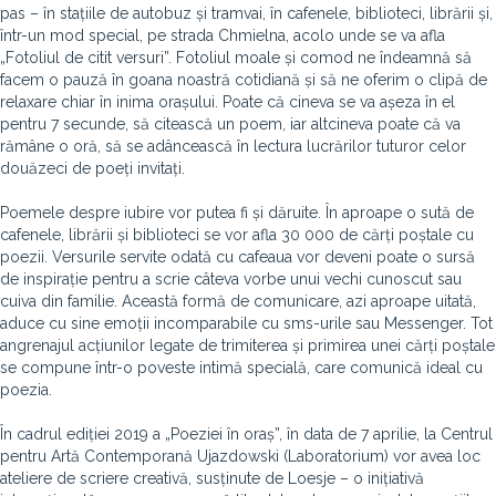
pas – în stațiile de autobuz și tramvai, în cafenele, biblioteci, librării și,
într-un mod special, pe strada Chmielna, acolo unde se va afla
„Fotoliul de citit versuri”. Fotoliul moale și comod ne îndeamnă să
facem o pauză în goana noastră cotidiană și să ne oferim o clipă de
relaxare chiar în inima orașului. Poate că cineva se va așeza în el
pentru 7 secunde, să citească un poem, iar altcineva poate că va
rămâne o oră, să se adâncească în lectura lucrărilor tuturor celor
douăzeci de poeți invitați.
Poemele despre iubire vor putea fi și dăruite. În aproape o sută de
cafenele, librării și biblioteci se vor afla 30 000 de cărți poștale cu
poezii. Versurile servite odată cu cafeaua vor deveni poate o sursă
de inspirație pentru a scrie câteva vorbe unui vechi cunoscut sau
cuiva din familie. Această formă de comunicare, azi aproape uitată,
aduce cu sine emoții incomparabile cu sms-urile sau Messenger. Tot
angrenajul acțiunilor legate de trimiterea și primirea unei cărți poștale
se compune într-o poveste intimă specială, care comunică ideal cu
poezia.
În cadrul ediției 2019 a „Poeziei în oraș”, în data de 7 aprilie, la Centrul
pentru Artă Contemporană Ujazdowski (Laboratorium) vor avea loc
ateliere de scriere creativă, susținute de Loesje – o inițiativă