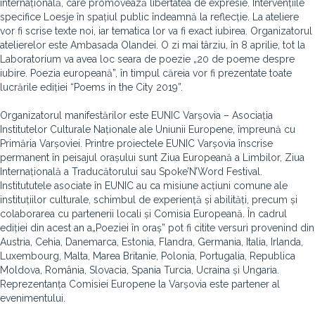
internațională, care promovează libertatea de expresie. Intervențiile
specifice Loesje în spațiul public îndeamnă la reflecție. La ateliere
vor fi scrise texte noi, iar tematica lor va fi exact iubirea. Organizatorul
atelierelor este Ambasada Olandei. O zi mai târziu, în 8 aprilie, tot la
Laboratorium va avea loc seara de poezie „20 de poeme despre
iubire. Poezia europeană”, în timpul căreia vor fi prezentate toate
lucrările ediției “Poems in the City 2019”.
Organizatorul manifestărilor este EUNIC Varșovia – Asociația
Institutelor Culturale Naționale ale Uniunii Europene, împreună cu
Primăria Varșoviei. Printre proiectele EUNIC Varșovia înscrise
permanent în peisajul orașului sunt Ziua Europeană a Limbilor, Ziua
Internațională a Traducătorului sau Spoke’N’Word Festival.
Institututele asociate în EUNIC au ca misiune acțiuni comune ale
instituțiilor culturale, schimbul de experiență și abilități, precum și
colaborarea cu partenerii locali și Comisia Europeană. În cadrul
ediției din acest an a„Poeziei în oraș” pot fi citite versuri provenind din
Austria, Cehia, Danemarca, Estonia, Flandra, Germania, Italia, Irlanda,
Luxembourg, Malta, Marea Britanie, Polonia, Portugalia, Republica
Moldova, România, Slovacia, Spania Turcia, Ucraina și Ungaria.
Reprezentanța Comisiei Europene la Varșovia este partener al
evenimentului.