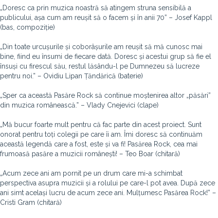
„Doresc ca prin muzica noastră să atingem struna sensibilă a
publicului, așa cum am reușit să o facem și în anii 70” – Josef Kappl
(bas, compoziție)
„Din toate urcușurile și coborâșurile am reușit să mă cunosc mai
bine, fiind eu însumi de fiecare dată. Doresc și acestui grup să fie el
însuși cu firescul său, restul lăsându-l pe Dumnezeu să lucreze
pentru noi.” – Ovidiu Lipan Țăndărică (baterie)
„Sper ca această Pasăre Rock să continue moștenirea altor „păsări”
din muzica românească.” – Vlady Cnejevici (clape)
„Mă bucur foarte mult pentru că fac parte din acest proiect. Sunt
onorat pentru toți colegii pe care îi am. Îmi doresc să continuăm
această legendă care a fost, este și va fi! Pasărea Rock, cea mai
frumoasă pasăre a muzicii românești! – Teo Boar (chitară)
„Acum zece ani am pornit pe un drum care mi-a schimbat
perspectiva asupra muzicii și a rolului pe care-l pot avea. După zece
ani simt același lucru de acum zece ani. Mulțumesc Pasărea Rock!” –
Cristi Gram (chitară)