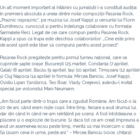
Un alt moment important al întâlnirii cu jurnaliștii l-a constituit audiția
în premieră absolută a uneia dintre noile compoziții Pasărea Rock,
„Praznic năpraznic”, pe muzica lui Josef Kappl și versurile lui Florin
Dumitrescu, cunoscut și pentru îndelunga colaborare cu formația
Sarmalele Reci. Legat de cei care compun pentru Pasărea Rock,
Kappl a spus că trupa este deschisă colaborărilor: „Cine este prins
de acest spirit este liber să compună pentru acest proiect”.
Pasărea Rock pregătește pentru primul turneu național, care va
cuprinde șapte orașe: București (25 martie), Constanța (7 aprilie),
Galați (8 aprilie), Bacău (9 aprilie), Iași (10 aprilie), Timișoara (12 aprilie)
și Cluj Napoca (14 aprilie) în formula: Mircea Baniciu, Josef Kappl,
Ovidiu Lipan Țăndărică, Teo Boar, Vlady Cnejevici, avându-l invitat
special pe violonistul Mani Neumann.
„Am făcut parte dintr-o trupă care a zguduit România. Am făcut-o la
20 de ani, când eram niște copii. Între timp, fiecare a avut drumul lui,
dar din când în când ne-am reîntâlnit pe scenă. A fost întotdeauna o
plăcere și o explozie de bucurie. Și dacă tot ce am creat împreună a
avut un asemenea ecou peste timp, merită să mai încercăm o dată.
Să lăsăm ceva în urma, peste ani.” – Mircea Baniciu (voce, chitară)