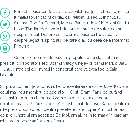
Formația Pasărea Rock s-a prezentat marți, 11 februarie, în fața
jurnaliștilor, în cadru oficial, dar relaxat, la sediul Institutului
Cultural Român. Pe rând, Mircea Baniciu, Josef Kappl și Ovidiu
Lipan Țăndărică au vorbit despre planurile de viitor, dar și
despre trecut. Despre ce înseamnă Pasărea Rock, dar și
despre legătura spirituală pe care o au cu ceea ce a însemnat
Phoenix.
Celor trei membri de bază ai grupului le-au stat alături în
prezidiu colaboratorii Teo Boar și Vlady Cnejevici, dar și Marius Bațu
– unul dintre cei doi invitați în concertul care va avea loc la Sala
Palatului.
Surpriza conferinței a constituit-o prezentarea de către Josef Kappl a
celui mai nou membru colaborator – Cristi Gram. Până de curând
chitarist în formația Phoenix, Gram a explicat cum a început
colaborarea cu Pasărea Rock. „Am fost sunat de Josef Kappl pentru a
interpreta două solouri pentru piesele noi ale trupei. Am fost onorat
de propunere și am acceptat. De fapt, am ajuns în formația în care am
intrat acum zece ani”, a spus Gram.