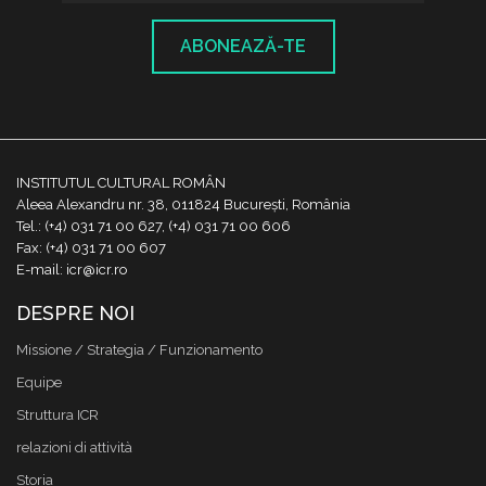
ABONEAZĂ-TE
INSTITUTUL CULTURAL ROMÂN
Aleea Alexandru nr. 38, 011824 București, România
Tel.: (+4) 031 71 00 627, (+4) 031 71 00 606
Fax: (+4) 031 71 00 607
E-mail: icr@icr.ro
DESPRE NOI
Missione / Strategia / Funzionamento
Equipe
Struttura ICR
relazioni di attività
Storia