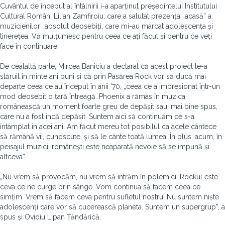
Cuvântul de început al întâlnirii i-a aparținut președintelui Institutului
Cultural Român, Lilian Zamfiroiu, care a salutat prezența „acasă” a
muzicienilor „absolut deosebiți, care mi-au marcat adolescența și
tinerețea. Vă mulțumesc pentru ceea ce ați făcut și pentru ce veți
face în continuare.”
De cealaltă parte, Mircea Baniciu a declarat că acest proiect le-a
stăruit în minte ani buni și că prin Pasărea Rock vor să ducă mai
departe ceea ce au început în anii '70, „ceea ce a impresionat într-un
mod deosebit o țară întreagă. Phoenix a rămas în muzica
românească un moment foarte greu de depășit sau, mai bine spus,
care nu a fost încă depășit. Suntem aici să continuăm ce s-a
întâmplat în acei ani. Am făcut mereu tot posibilul ca acele cântece
să rămână vii, cunoscute, și să le cânte toată lumea. În plus, acum, în
peisajul muzicii românești este neaparată nevoie să se impună și
altceva”.
„Nu vrem să provocăm, nu vrem să intrăm în polemici. Rockul este
ceva ce ne curge prin sânge. Vom continua să facem ceea ce
simțim. Vrem să facem ceva pentru sufletul nostru. Nu suntem niște
adolescenți care vor să cucerească planeta. Suntem un supergrup”, a
spus și Ovidiu Lipan Țăndărică.