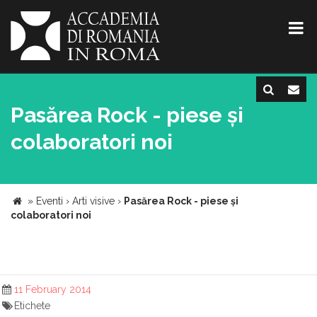
Pasărea Rock - piese și
colaboratori noi
»
Eventi
›
Arti visive
›
Pasărea Rock - piese și
colaboratori noi
11 February 2014
Etichete