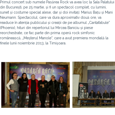
Primul concert sub numele Pasărea Rock va avea loc la Sala Palatului
din București, pe 25 martie, și fi un spectacol complet, cu lumini,
sunet și costume special alese, dar și doi invitați: Marius Bațu și Mani
Neumann. Spectacolul, care va dura aproximativ două ore, va
readuce în atenția publicului și creații de pe albumul „Cantafabule”
(Phoenix), hituri din repertoriul lui Mircea Baniciu și piese
reorchestrate, ce fac parte din prima operă rock simfonic
românească, „Meșterul Manole”, care a avut premiera mondială la
finele lunii noiembrie 2013, la Timișoara.