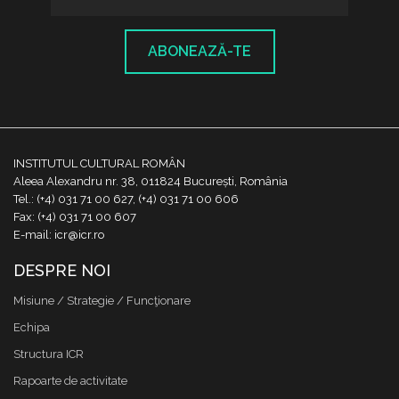
ABONEAZĂ-TE
INSTITUTUL CULTURAL ROMÂN
Aleea Alexandru nr. 38, 011824 București, România
Tel.: (+4) 031 71 00 627, (+4) 031 71 00 606
Fax: (+4) 031 71 00 607
E-mail: icr@icr.ro
DESPRE NOI
Misiune / Strategie / Funcţionare
Echipa
Structura ICR
Rapoarte de activitate