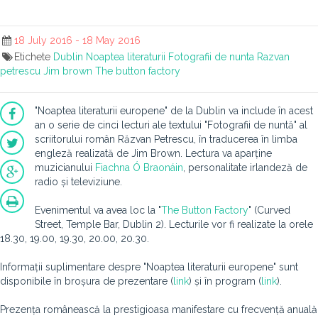
18 July 2016 - 18 May 2016
Etichete
Dublin
Noaptea literaturii
Fotografii de nunta
Razvan
petrescu
Jim brown
The button factory
"Noaptea literaturii europene" de la Dublin va include în acest
an o serie de cinci lecturi ale textului "Fotografii de nuntă" al
scriitorului român Răzvan Petrescu, în traducerea în limba
engleză realizată de Jim Brown. Lectura va aparține
muzicianului
Fiachna Ó Braonáin
, personalitate irlandeză de
radio și televiziune.
Evenimentul va avea loc la "
The Button Factory
" (Curved
Street, Temple Bar, Dublin 2). Lecturile vor fi realizate la orele
18.30, 19.00, 19.30, 20.00, 20.30.
Informații suplimentare despre "Noaptea literaturii europene" sunt
disponibile în broșura de prezentare (
link
) și în program (
link
).
Prezența românească la prestigioasa manifestare cu frecvență anuală