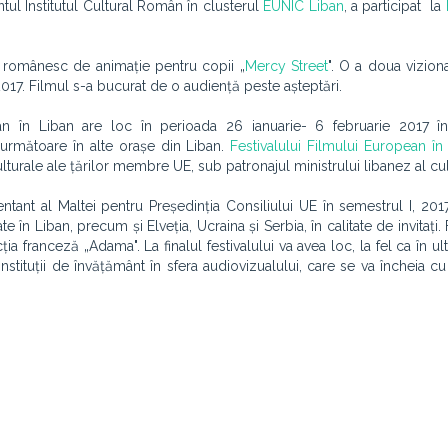
ntul Institutul Cultural Român în clusterul
EUNIC Liban
, a participat la
ui românesc de animație pentru copii „
Mercy Street
". O a doua vizion
2017. Filmul s-a bucurat de o audiență peste așteptări.
an în Liban are loc în perioada 26 ianuarie- 6 februarie 2017 în 
 următoare în alte orașe din Liban.
Festivalului Filmului European în
turale ale țărilor membre UE, sub patronajul ministrului libanez al cult
zentant al Maltei pentru Președinția Consiliului UE în semestrul I, 2017
ate în Liban, precum și Elveția, Ucraina și Serbia, în calitate de invitați. 
a franceză „Adama". La finalul festivalului va avea loc, la fel ca în ult
nstituții de învățământ în sfera audiovizualului, care se va încheia c