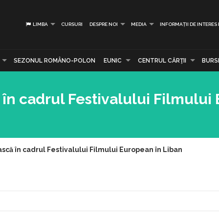
LIMBA
CURSURI
DESPRE NOI
MEDIA
INFORMAȚII DE INTERES
SEZONUL ROMÂNO-POLON
EUNIC
CENTRUL CĂRŢII
BURS
în cadrul Festivalului Filmulu
că în cadrul Festivalului Filmului European în Liban