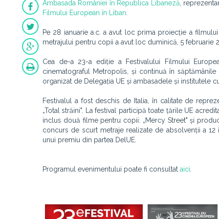
Ambasada României în Republica Libaneză
, reprezenta
Filmului European în Liban
.
Pe 28 ianuarie a.c. a avut loc prima proiecție a filmul
metrajului pentru copii a avut loc duminică, 5 februarie 
Cea de-a 23-a ediție a Festivalului Filmului Europe
cinematograful Metropolis, și continuă în săptămânile
organizat de Delegația UE și ambasadele și institutele cul
Festivalul a fost deschis de Italia, în calitate de repre
„Total străini". La festival participă toate țările UE acredit
inclus două filme pentru copii: „Mercy Street" și producți
concurs de scurt metraje realizate de absolvenții a 12 i
unui premiu din partea DelUE.
Programul evenimentului poate fi consultat
aici
.