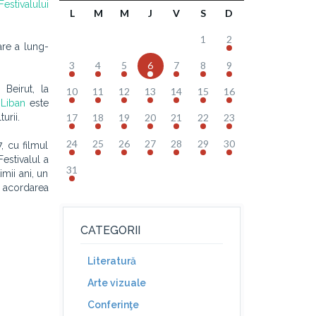
Festivalului
L
M
M
J
V
S
D
1
2
are a lung-
3
4
5
6
7
8
9
Beirut, la
10
11
12
13
14
15
16
 Liban
este
urii.
17
18
19
20
21
22
23
24
25
26
27
28
29
30
, cu filmul
Festivalul a
31
imii ani, un
u acordarea
CATEGORII
Literatură
Arte vizuale
Conferinţe