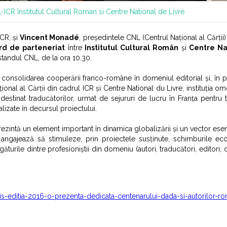
L-ICR
Institutul Cultural Roman si Centre National de Livre
ICR, și
Vincent Monadé
, președintele CNL (Centrul Național al Cărții)
rd de parteneriat
între
Institutul Cultural Român
și
Centre Na
tandul CNL, de la ora 10.30.
 consolidarea cooperării franco-române în domeniul editorial și, în par
țional al Cărții din cadrul ICR și Centre National du Livre, instituția 
destinat traducătorilor, urmat de sejururi de lucru în Franța pentru t
alizate în decursul proiectului.
ezintă un element important în dinamica globalizării și un vector esen
se angajează să stimuleze, prin proiectele susținute, schimburile e
legăturile dintre profesioniștii din domeniu (autori, traducători, editori, di
ris-editia-2016-o-prezenta-dedicata-centenarului-dada-si-autorilor-r