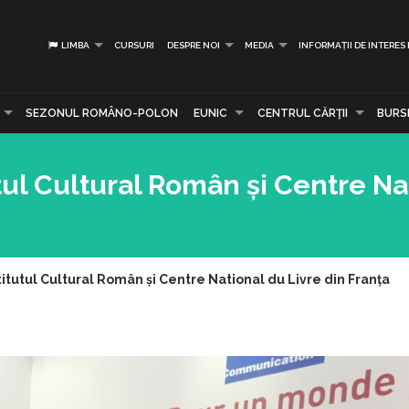
LIMBA
CURSURI
DESPRE NOI
MEDIA
INFORMAȚII DE INTERES
SEZONUL ROMÂNO-POLON
EUNIC
CENTRUL CĂRŢII
BURS
utul Cultural Român și Centre Na
titutul Cultural Român și Centre National du Livre din Franța