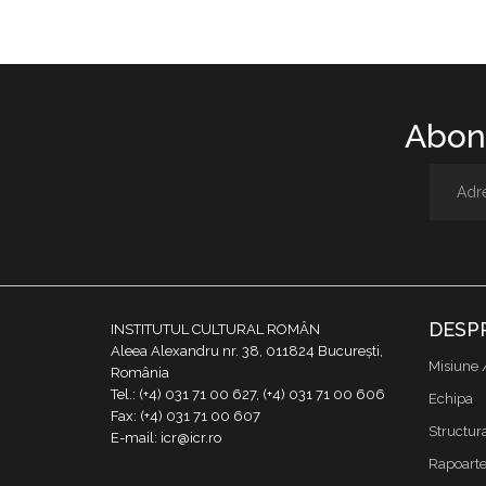
Abone
DESP
INSTITUTUL CULTURAL ROMÂN
Aleea Alexandru nr. 38, 011824 București,
Misiune 
România
Tel.: (+4) 031 71 00 627, (+4) 031 71 00 606
Echipa
Fax: (+4) 031 71 00 607
Structur
E-mail: icr@icr.ro
Rapoarte 