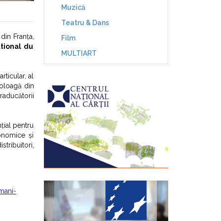
Muzică
Teatru & Dans
 din Franța,
Film
tional du
MULTIART
ticular, al
omoloagă din
raducătorii
țial pentru
conomice și
stribuitori,
omani-