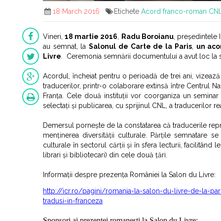
18 March 2016
Etichete
Acord franco-roman CN
Vineri,
18 martie 2016
,
Radu Boroianu
, președintele 
au semnat, la
Salonul de Carte de la Paris
,
un aco
Livre
.
Ceremonia semnării documentului a avut loc la s
Acordul, încheiat pentru o perioadă de trei ani, vizează
traducerilor, printr-o colaborare extinsă între Centrul Na
Franța. Cele două instituții vor coorganiza un seminar 
selectați și publicarea, cu sprijinul CNL, a traducerilor re
Demersul pornește de la constatarea că traducerile repr
menținerea diversității culturale. Părțile semnatare 
culturale în sectorul cărții și în sfera lecturii, facilitând 
librari și bibliotecari) din cele două țări.
Informații despre prezența României la Salon du Livre:
http://icr.ro/pagini/romania-la-salon-du-livre-de-la-pa
tradusi-in-franceza
Sponsori ai prezenței romanesti la Salon du Livre: