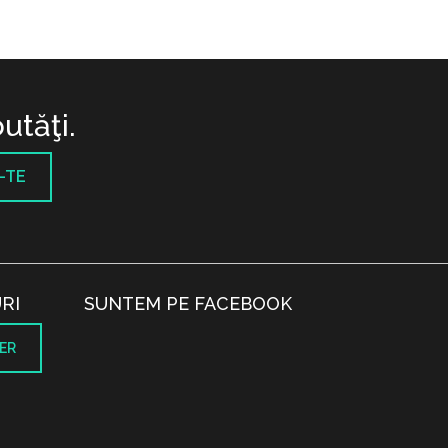
utăţi.
-TE
RI
SUNTEM PE FACEBOOK
ER