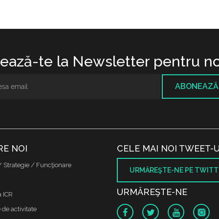
ază-te la Newsletter pentru no
ABONEAZĂ
RE NOI
CELE MAI NOI TWEET-U
/ Strategie / Funcţionare
URMĂREŞTE-NE PE TWITT
URMĂREŞTE-NE
a ICR
de activitate