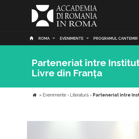
ROMA
EVENIMENTE
PROGRAMUL CANTEMIR
Parteneriat între Instit
Livre din Franța
»
Evenimente
›
Literatură
›
Parteneriat între Ins