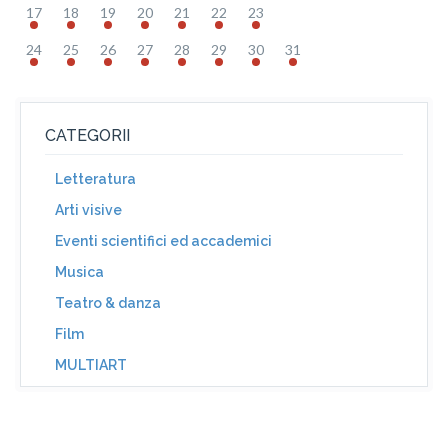
17
18
19
20
21
22
23
24
25
26
27
28
29
30
31
CATEGORII
Letteratura
Arti visive
Eventi scientifici ed accademici
Musica
Teatro & danza
Film
MULTIART