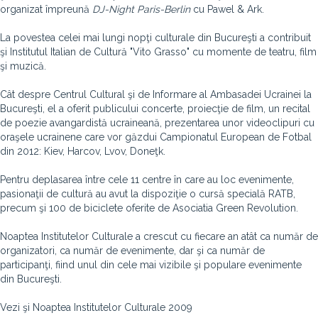
organizat împreună
DJ-Night Paris-Berlin
cu Pawel & Ark.
La povestea celei mai lungi nopţi culturale din Bucureşti a contribuit
şi Institutul Italian de Cultură "Vito Grasso" cu momente de teatru, film
şi muzică.
Cât despre Centrul Cultural şi de Informare al Ambasadei Ucrainei la
Bucureşti, el a oferit publicului concerte, proiecţie de film, un recital
de poezie avangardistă ucraineană, prezentarea unor videoclipuri cu
oraşele ucrainene care vor găzdui Campionatul European de Fotbal
din 2012: Kiev, Harcov, Lvov, Doneţk.
Pentru deplasarea între cele 11 centre în care au loc evenimente,
pasionaţii de cultură au avut la dispoziţie o cursă specială RATB,
precum şi 100 de biciclete oferite de Asociatia Green Revolution.
Noaptea Institutelor Culturale a crescut cu fiecare an atât ca număr de
organizatori, ca număr de evenimente, dar şi ca număr de
participanţi, fiind unul din cele mai vizibile şi populare evenimente
din Bucureşti.
Vezi şi Noaptea Institutelor Culturale 2009