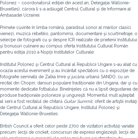
Polonez – coordonatorul ediţiei din acest an, Delegaţia Wallonie-
Bruxelles), cărora li s-a adăugat Centrul Cultural şi de Informare al
Ambasadei Ucrainei.
Primele cuvinte în limba română, paradisul sonor al marilor clasici
vienezi, muzică rebetiko, pantomimă, documentare şi scurtmetraje, o
selecţie de fotografii cu şi despre ICR realizate de prietenii Institutului
şi bonusuri culinare au compus oferta Institutului Cultural Român
pentru ediţia 2010 a Nopţii Institutelor Culturale.
Institutul Polonez şi Centrul Cultural al Republicii Ungare s-au aliat cu
ocazia acestui eveniment şi au încântat spectatorii cu o expoziţie de
fotografie semnată de Zalka Imre şi jucăria urbană SANDO, cu un
recital din Chopin, dansuri populare tradiţionale din Ungaria, dar şi cu
momente dedicate fotbalului. Bineînţeles că nu a lipsit degustarea de
produse tradiţionale poloneze şi ungureşti. Momentul mult aşteptat
al serii a fost recitalul de chitară
Guitar Summit
, oferit de artiştii invitaţi
de Centrul Cultural al Republicii Ungare, Institutul Polonez şi
Delegaţia Wallonie-Bruxelles.
British Council a oferit celor peste 2700 de vizitatori activităţi variate
precum: lecţii de cricket, concursuri de expresii englezeşti, lecţii de