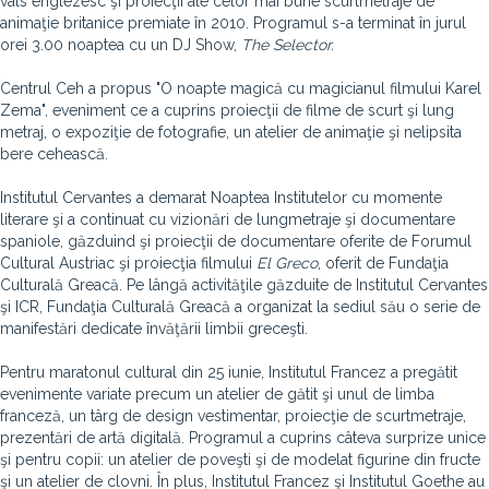
vals englezesc şi proiecţii ale celor mai bune scurtmetraje de
animaţie britanice premiate în 2010. Programul s-a terminat în jurul
orei 3.00 noaptea cu un DJ Show,
The Selector.
Centrul Ceh a propus "O noapte magică cu magicianul filmului Karel
Zema", eveniment ce a cuprins proiecţii de filme de scurt şi lung
metraj, o expoziţie de fotografie, un atelier de animaţie şi nelipsita
bere cehească.
Institutul Cervantes a demarat Noaptea Institutelor cu momente
literare şi a continuat cu vizionări de lungmetraje şi documentare
spaniole, găzduind şi proiecţii de documentare oferite de Forumul
Cultural Austriac şi proiecţia filmului
El Greco
, oferit de Fundaţia
Culturală Greacă. Pe lângă activităţile găzduite de Institutul Cervantes
şi ICR, Fundaţia Culturală Greacă a organizat la sediul său o serie de
manifestări dedicate învăţării limbii greceşti.
Pentru maratonul cultural din 25 iunie, Institutul Francez a pregătit
evenimente variate precum un atelier de gătit şi unul de limba
franceză, un târg de design vestimentar, proiecţie de scurtmetraje,
prezentări de artă digitală. Programul a cuprins câteva surprize unice
şi pentru copii: un atelier de poveşti şi de modelat figurine din fructe
şi un atelier de clovni. În plus, Institutul Francez şi Institutul Goethe au