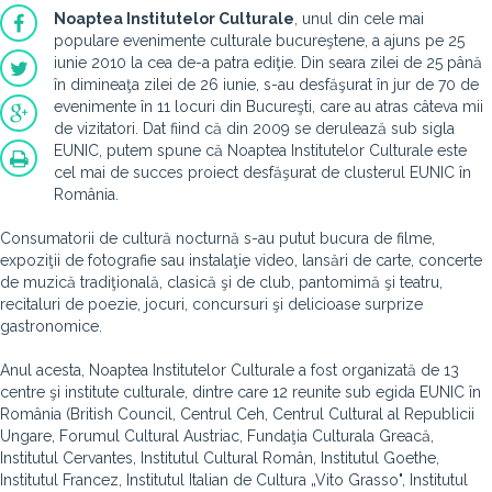
Noaptea Institutelor Culturale
, unul din cele mai
populare evenimente culturale bucureştene, a ajuns pe 25
iunie 2010 la cea de-a patra ediţie. Din seara zilei de 25 până
în dimineaţa zilei de 26 iunie, s-au desfăşurat în jur de 70 de
evenimente în 11 locuri din Bucureşti, care au atras câteva mii
de vizitatori. Dat fiind că din 2009 se derulează sub sigla
EUNIC, putem spune că Noaptea Institutelor Culturale este
cel mai de succes proiect desfăşurat de clusterul EUNIC în
România.
Consumatorii de cultură nocturnă s-au putut bucura de filme,
expoziţii de fotografie sau instalaţie video, lansări de carte, concerte
de muzică tradiţională, clasică şi de club, pantomimă şi teatru,
recitaluri de poezie, jocuri, concursuri şi delicioase surprize
gastronomice.
Anul acesta, Noaptea Institutelor Culturale a fost organizată de 13
centre şi institute culturale, dintre care 12 reunite sub egida EUNIC în
România (British Council, Centrul Ceh, Centrul Cultural al Republicii
Ungare, Forumul Cultural Austriac, Fundaţia Culturala Greacă,
Institutul Cervantes, Institutul Cultural Român, Institutul Goethe,
Institutul Francez, Institutul Italian de Cultura „Vito Grasso", Institutul