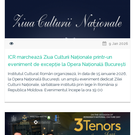
9 Jan 2026
ICR marchează Ziua Culturii Naționale printr-un
eveniment de excepție la Opera Națională București
Institutul Cultural Român organizează, în data de 15 ianuarie 2026,
la Opera Națională București, un amplu eveniment dedicat Zilei
Culturii Naționale, sărbătoare instituită prin lege în România și
Republica Moldova. Evenimentul începe la ora 19:00