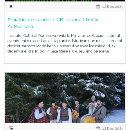
12 Dec 2025
Miniaturi de Crăciun la ICR - Concert festiv
AdMusicam
Institutul Cultural Român vă invită la Miniaturi de Crăciun, ultimul
eveniment din acest an al stagiunii AdMusicam, un recital cameral
dedicat sărbătorilor de iarnă. Concertul va avea loc miercuri, 17
decembrie, ora 19:00, în Sala Mare a ICR, reunind pe scenă
12 Dec 2025