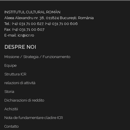
INSTITUTUL CULTURAL ROMÂN
Aleea Alexandru nr. 38, 011824 București, România
Tel.: (+4) 031 71 00 627, (+4) 031 71 00 606
Fax: (+4) 031 71 00 607
E-mail: icr@icr.ro
DESPRE NOI
Missione / Strategia / Funzionamento
Equipe
Struttura ICR
relazioni di attività
Storia
Dichiarazioni di reddito
Achizitii
Nota de fundamentare cladire ICR
Contatto