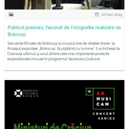
16 Dec 2025
Publicul polonez, fascinat de fotografiile realizate de
Brâncuși
Secvențe filmate de Brâncuși și muzică live de Wojtek Kiwer, la
finisajul expoziției „Brâncuși. Sculptând cu lumina” S-a încheiat la
Cracovia ultimul și unul dintre cele mai importante proiecte
expoziționale incluse în programul Sezonului Cultural