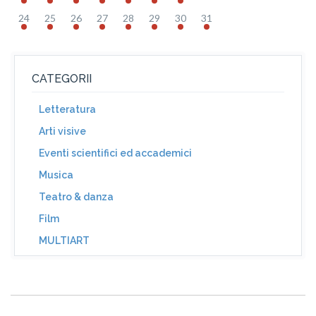
24
25
26
27
28
29
30
31
CATEGORII
Letteratura
Arti visive
Eventi scientifici ed accademici
Musica
Teatro & danza
Film
MULTIART