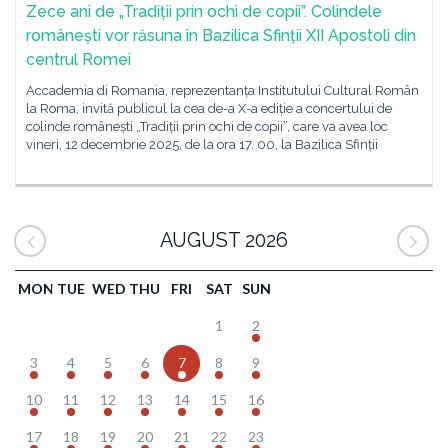
Zece ani de „Tradiții prin ochi de copii”. Colindele
românești vor răsuna în Bazilica Sfinții XII Apostoli din
centrul Romei
Accademia di Romania, reprezentanța Institutului Cultural Român
la Roma, invită publicul la cea de-a X-a ediție a concertului de
colinde românești „Tradiții prin ochi de copii”, care va avea loc
vineri, 12 decembrie 2025, de la ora 17. 00, la Bazilica Sfinții
AUGUST 2026
MON
TUE
WED
THU
FRI
SAT
SUN
1
2
3
4
5
6
7
8
9
10
11
12
13
14
15
16
17
18
19
20
21
22
23