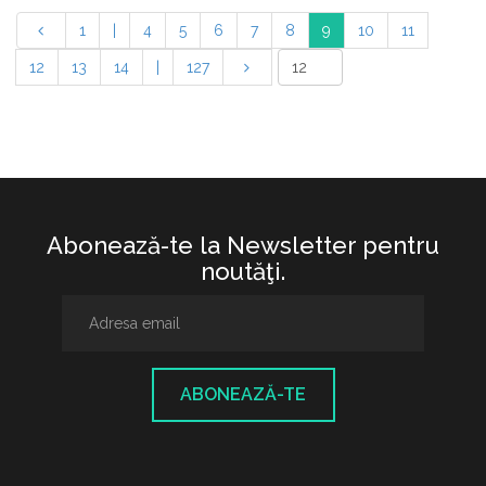
1
|
4
5
6
7
8
9
10
11
12
13
14
|
127
Abonează-te la Newsletter pentru
noutăţi.
ABONEAZĂ-TE