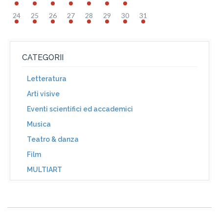
24
25
26
27
28
29
30
31
CATEGORII
Letteratura
Arti visive
Eventi scientifici ed accademici
Musica
Teatro & danza
Film
MULTIART