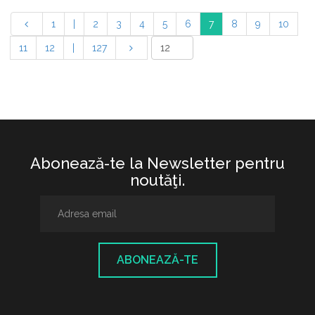
1
|
2
3
4
5
6
7
8
9
10
11
12
|
127
Abonează-te la Newsletter pentru
noutăţi.
ABONEAZĂ-TE