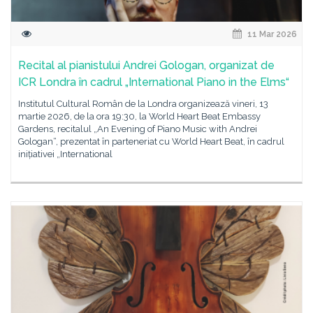
11 Mar 2026
Recital al pianistului Andrei Gologan, organizat de
ICR Londra în cadrul „International Piano in the Elms“
Institutul Cultural Român de la Londra organizează vineri, 13
martie 2026, de la ora 19:30, la World Heart Beat Embassy
Gardens, recitalul „An Evening of Piano Music with Andrei
Gologan“, prezentat în parteneriat cu World Heart Beat, în cadrul
inițiativei „International