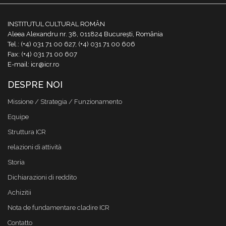
INSTITUTUL CULTURAL ROMÂN
Aleea Alexandru nr. 38, 011824 București, România
Tel.: (+4) 031 71 00 627, (+4) 031 71 00 606
Fax: (+4) 031 71 00 607
E-mail: icr@icr.ro
DESPRE NOI
Missione / Strategia / Funzionamento
Equipe
Struttura ICR
relazioni di attività
Storia
Dichiarazioni di reddito
Achizitii
Nota de fundamentare cladire ICR
Contatto