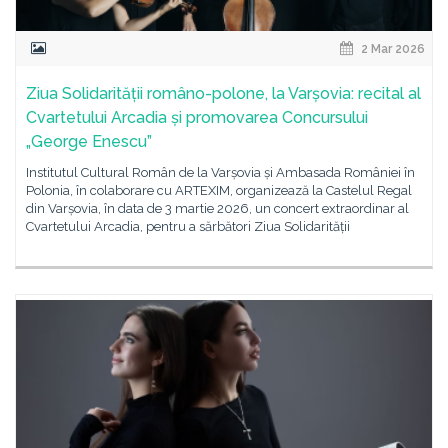
2 Mar 2026
Ziua Solidarității româno-polone, la Varșovia: recital al
Cvartetului Arcadia și promovarea Concursului
„George Enescu”
Institutul Cultural Român de la Varșovia și Ambasada României în
Polonia, în colaborare cu ARTEXIM, organizează la Castelul Regal
din Varșovia, în data de 3 martie 2026, un concert extraordinar al
Cvartetului Arcadia, pentru a sărbători Ziua Solidarității