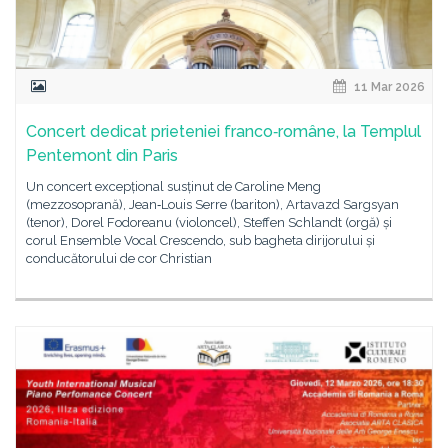
11 Mar 2026
Concert dedicat prieteniei franco‑române, la Templul
Pentemont din Paris
Un concert excepțional susținut de Caroline Meng
(mezzosoprană), Jean‑Louis Serre (bariton), Artavazd Sargsyan
(tenor), Dorel Fodoreanu (violoncel), Steffen Schlandt (orgă) și
corul Ensemble Vocal Crescendo, sub bagheta dirijorului și
conducătorului de cor Christian