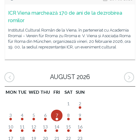
ICR Viena marchează 170 de ani de la dezrobirea
romilor
Institutul Cultural Român de la Viena, în parteneriat cu Academia
Rromaï – Verein für Rroma zu Rroma e. V. Viena și Asociația Roma
für Roma din München, organizează vineri, 20 februarie 2026, ora
19. 00, la sediul reprezentanței ICR, un eveniment cultural
AUGUST 2026
MON
TUE
WED
THU
FRI
SAT
SUN
1
2
3
4
5
6
7
8
9
10
11
12
13
14
15
16
17
18
19
20
21
22
23