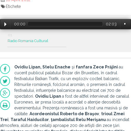
Etichete
00:00
02:03
Radio Romania Cultural
Ovidiu Lipan, Stelu Enache
şi
fanfara Zece Prăjini
au
cucerit publicul palatului Bozar din Bruxelles, în cadrul
festivalului Balkan Trafik, cu un exploziv cocteil balcanic.
Ritmurile româneşti, folclorul aromân, o premieră în cadrul
festivalului, influenţele balcanice au electrizat cei 700 de
spectatori.
Ovidiu Lipan
a fost de altfel intervievat de canalul
Euronews, iar presa locală a acordat o atenţie deosebită
evenimentului. Prezenţa românească a fost una masivă şi de
calitate.
Acordeonistul Roberto de Braşov
,
trioul Zmei
Trei
,
Taraful Haiducilor
,
ţambalistul Relu Merişanu
au incendiat
atmosfera, alături de ceilalţi aproape 200 de artişti din zece ţări.