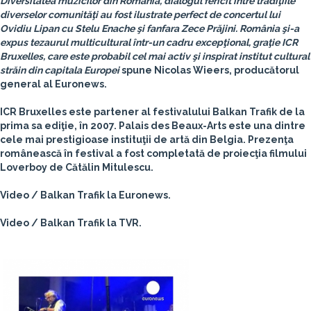
Diversitatea muzicilor din România, dialogul fericit între tradiţiile
diverselor comunităţi au fost ilustrate perfect de concertul lui
Ovidiu Lipan cu Stelu Enache şi fanfara Zece Prăjini. România şi-a
expus tezaurul multicultural într-un cadru excepţional, graţie
ICR
Bruxelles
, care este probabil cel mai activ şi inspirat institut cultural
străin din capitala Europei
spune
Nicolas Wieers
, producătorul
general al
Euronews
.
ICR Bruxelles este partener al festivalului Balkan Trafik de la
prima sa ediţie, în 2007. Palais des Beaux-Arts este una dintre
cele mai prestigioase instituţii de artă din Belgia. Prezenţa
românească în festival a fost completată de proiecţia filmului
Loverboy de Cătălin Mitulescu.
Video / Balkan Trafik la Euronews.
Video / Balkan Trafik la TVR.