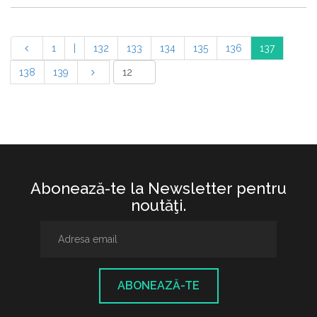
1
|
132
133
134
135
136
137
138
139
Abonează-te la Newsletter pentru
noutăţi.
ABONEAZĂ-TE