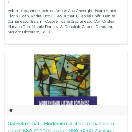
p.
Volumul cuprinde texte de Adrian Alui Gheorghe, Naim Araidi,
Florin Bican, Andrei Bodiu, Leo Butnaru, Gabriel Chifu, Denisa
Comănescu, Traian T. Coşovei, Ioana Crăciunescu, Dan Cristea,
Mariana Dan, Nichita Danilov, A. Debeljak, Gabriel Dimisianu,
Myriam Diocaretz, Gellu
Gabriela Omăt - Modernismul literar românesc în
date (1880-2000) şi texte (1880-1949), 2 volume,