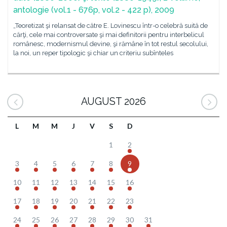
antologie (vol.1 - 676p, vol.2 - 422 p), 2009
„Teoretizat şi relansat de către E. Lovinescu într-o celebră suită de
cărţi, cele mai controversate şi mai definitorii pentru interbelicul
românesc, modernismul devine, şi rămâne în tot restul secolului,
la noi, un reper tipologic şi chiar un criteriu subînteles
AUGUST 2026
L
M
M
J
V
S
D
1
2
3
4
5
6
7
8
9
10
11
12
13
14
15
16
17
18
19
20
21
22
23
24
25
26
27
28
29
30
31