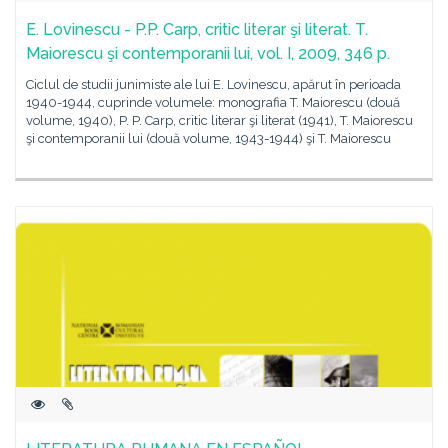
E. Lovinescu - P.P. Carp, critic literar şi literat. T.
Maiorescu şi contemporanii lui, vol. I, 2009, 346 p.
Ciclul de studii junimiste ale lui E. Lovinescu, apărut în perioada
1940-1944, cuprinde volumele: monografia T. Maiorescu (două
volume, 1940), P. P. Carp, critic literar şi literat (1941), T. Maiorescu
şi contemporanii lui (două volume, 1943-1944) şi T. Maiorescu