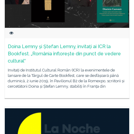
Doina Lemny și Ștefan Lemny, invitați ai ICR la
Bookfest. „România înflorește din punct de vedere
cultural“
Invitați de Institutul Cultural Român (ICR) la evenimentele de
lansare de la Târgul de Carte Bookfest, care se desfășoară până
duminică, 2 iunie 2019, în Pavilionul B2 de la Romexpo, scriitorii și
cercetătorii Doina și Ștefan Lemny, stabiliți în Franța din