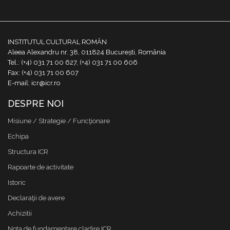
INSTITUTUL CULTURAL ROMÂN
Aleea Alexandru nr. 38, 011824 București, România
Tel.: (+4) 031 71 00 627, (+4) 031 71 00 606
Fax: (+4) 031 71 00 607
E-mail: icr@icr.ro
DESPRE NOI
Misiune / Strategie / Funcţionare
Echipa
Structura ICR
Rapoarte de activitate
Istoric
Declaraţii de avere
Achizitii
Nota de fundamentare cladire ICR