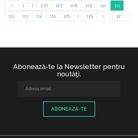
1
|
106
107
108
109
110
111
112
113
114
115
116
|
139
Abonează-te la Newsletter pentru
noutăţi.
ABONEAZĂ-TE