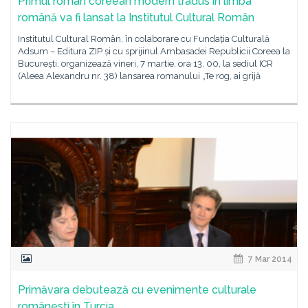
Primul roman coreean modern tradus în limba
română va fi lansat la Institutul Cultural Român
Institutul Cultural Român, în colaborare cu Fundația Culturală
Adsum – Editura ZIP și cu sprijinul Ambasadei Republicii Coreea la
București, organizează vineri, 7 martie, ora 13. 00, la sediul ICR
(Aleea Alexandru nr. 38) lansarea romanului „Te rog, ai grijă
7 Mar 2014
Primăvara debutează cu evenimente culturale
românesti în Turcia