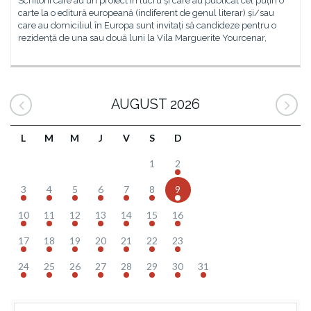
Scriitorii care au un proiect în lucru și care au publicat cel puțin o
carte la o editură europeană (indiferent de genul literar) și/sau
care au domiciliul în Europa sunt invitați să candideze pentru o
rezidență de una sau două luni la Vila Marguerite Yourcenar,
AUGUST 2026
L
M
M
J
V
S
D
1
2
3
4
5
6
7
8
9
10
11
12
13
14
15
16
17
18
19
20
21
22
23
24
25
26
27
28
29
30
31