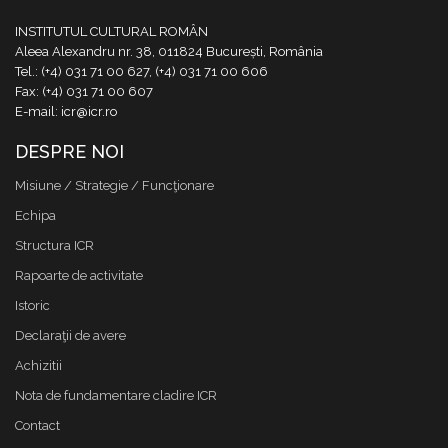
INSTITUTUL CULTURAL ROMÂN
Aleea Alexandru nr. 38, 011824 București, România
Tel.: (+4) 031 71 00 627, (+4) 031 71 00 606
Fax: (+4) 031 71 00 607
E-mail: icr@icr.ro
DESPRE NOI
Misiune / Strategie / Funcţionare
Echipa
Structura ICR
Rapoarte de activitate
Istoric
Declaraţii de avere
Achizitii
Nota de fundamentare cladire ICR
Contact