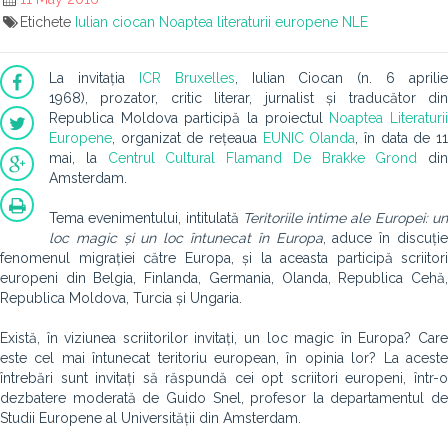
Etichete
Iulian ciocan
Noaptea literaturii europene
NLE
La invitația
ICR Bruxelles
, Iulian Ciocan (n. 6 aprilie
1968), prozator, critic literar, jurnalist și traducător din
Republica Moldova participă la proiectul
Noaptea Literaturi
Europene
, organizat de rețeaua
EUNIC Olanda
, în data de 1
mai, la
Centrul Cultural Flamand De Brakke Grond
din
Amsterdam.
Tema evenimentului, intitulată
Teritoriile intime ale Europei: u
loc magic și un loc întunecat în Europa
, aduce în discuți
fenomenul migrației către Europa, și la aceasta participă scriitori
europeni din Belgia, Finlanda, Germania, Olanda, Republica Cehă,
Republica Moldova, Turcia și Ungaria.
Există, în viziunea scriitorilor invitați, un loc magic în Europa? Care
este cel mai întunecat teritoriu european, în opinia lor? La aceste
întrebări sunt invitați să răspundă cei opt scriitori europeni, într-o
dezbatere moderată de Guido Snel, profesor la departamentul de
Studii Europene al Universității din Amsterdam.