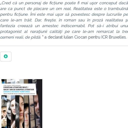
„
Cred că un personaj de ficțiune poate fi mai uşor conceput dacă
are ca punct de plecare un om real. Realitatea este o trambulină
pentru ficțiune.
Îmi este mai uşor să povestesc despre lucrurile p
care le-am trăit. Dar, fireşte, în roman sau în proză realitatea şi
fantezia creează un amestec indiscernabil. Pot să-i atribui unui
protagonist al naraţiunii calităţi pe care le-am remarcat la trei
oameni reali, de pildă
. " a declarat Iulian Ciocan pentru ICR Bruxelles.