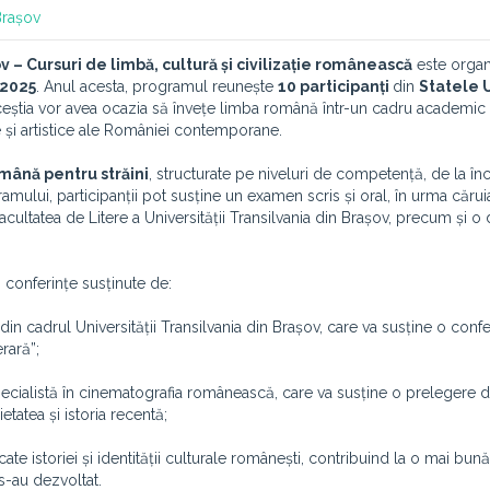
Brașov
ov – Cursuri de limbă, cultură și civilizație românească
este organ
e 2025
. Anul acesta, programul reunește
10 participanți
din
Statele 
ceștia vor avea ocazia să învețe limba română într-un cadru academic 
ce și artistice ale României contemporane.
omână pentru străini
, structurate pe niveluri de competență, de la înc
gramului, participanții pot susține un examen scris și oral, în urma cărui
cultatea de Litere a Universității Transilvania din Brașov, precum și 
și conferințe susținute de:
 din cadrul Universității Transilvania din Brașov, care va susține o conf
rară”;
specialistă în cinematografia românească, care va susține o prelegere 
tatea și istoria recentă;
cate istoriei și identității culturale românești, contribuind la o mai bună
s-au dezvoltat.