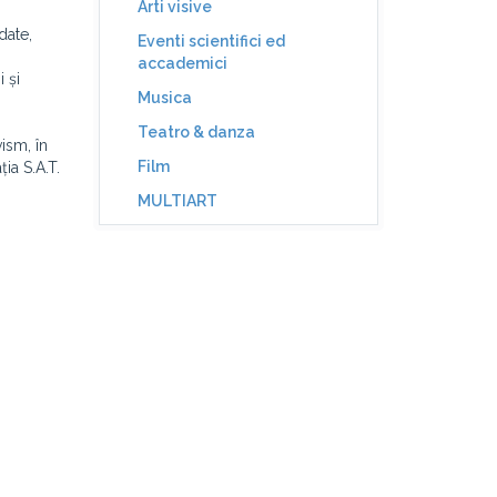
Arti visive
date,
Eventi scientifici ed
accademici
 și
Musica
Teatro & danza
ism, în
Film
ia S.A.T.
MULTIART