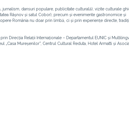
urnalism, dansuri populare, publicitate culturală), vizite culturale ghi
Cetatea Râșnov și satul Cobor), precum și evenimente gastronomice și
copere România nu doar prin limbă, ci și prin experiențe directe, tradiții
prin Direcția Relații Internaționale – Departamentul EUNIC și Multilingv
ul „Casa Mureșenilor”, Centrul Cultural Reduta, Hotel Armatti și Asociaț