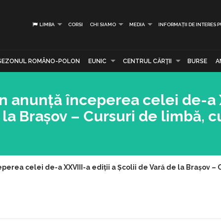
LIMBA
CORSI
CHI SIAMO
MEDIA
INFORMAȚII DE INTERES 
SEZONUL ROMÂNO-POLON
EUNIC
CENTRUL CĂRŢII
BURSE
A
ân anunță începerea celei de-a 
e la Brașov – Cursuri de limbă, c
erea celei de-a XXVIII-a ediții a Școlii de Vară de la Brașov – Cu