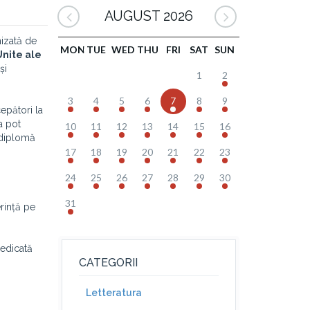
AUGUST 2026
izată de
MON
TUE
WED
THU
FRI
SAT
SUN
Unite ale
și
1
2
3
4
5
6
7
8
9
epători la
a pot
10
11
12
13
14
15
16
o diplomă
17
18
19
20
21
22
23
24
25
26
27
28
29
30
31
erință pe
dedicată
CATEGORII
Letteratura