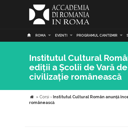
ROMA
EVENTI
PROGRAMUL CANTEMIR
Institutul Cultural Rom
ediții a Școlii de Vară d
civilizație românească
»
Corsi
›
Institutul Cultural Român anunță încep
românească