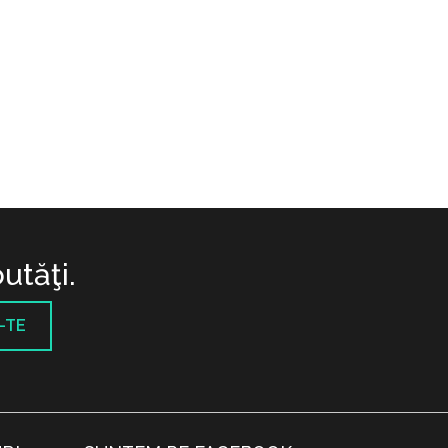
utăţi.
-TE