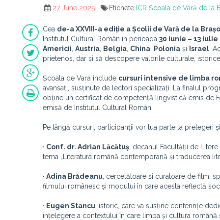
27 June 2025
Etichete
ICR
Școala de Vară de la 
Cea
de-a XXVIII-a ediție a Școlii de Vară de la Braș
Institutul Cultural Român în perioada
30 iunie – 13 iuli
Americii
,
Austria
,
Belgia
,
China
,
Polonia
și
Israel
. A
prietenos, dar și să descopere valorile culturale, istori
Școala de Vară include
cursuri intensive de limba r
avansați, susținute de lectori specializați. La finalul pro
obține un certificat de competență lingvistică emis de Fa
emisă de Institutul Cultural Român.
Pe lângă cursuri, participanții vor lua parte la prelegeri 
·
Conf. dr. Adrian Lăcătuș
, decanul Facultății de Litere
tema „Literatura română contemporană și traducerea lite
·
Adina Brădeanu
, cercetătoare și curatoare de film, 
filmului românesc și modului în care acesta reflectă socie
·
Eugen Stancu
, istoric, care va susține conferințe dedi
înțelegere a contextului în care limba și cultura română 