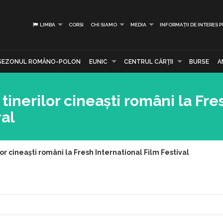
LIMBA
CORSI
CHI SIAMO
MEDIA
INFORMAȚII DE INTERES 
SEZONUL ROMÂNO-POLON
EUNIC
CENTRUL CĂRŢII
BURSE
A
inerilor cineaști români la Fre
val
r cineaști români la Fresh International Film Festival