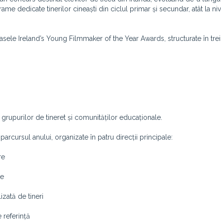
ame dedicate tinerilor cineaști din ciclul primar și secundar, atât la niv
oasele Ireland’s Young Filmmaker of the Year Awards, structurate în trei
, grupurilor de tineret și comunităților educaționale.
arcursul anului, organizate în patru direcții principale:
re
le
izată de tineri
 referință