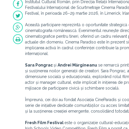
Institutul Cultural Român, prin Direcția Relații Internațio
Festivalului Internațional de Scurtmetraje Cinema Parad
Festival, în perioada 26–29 martie 2026, în Limerick, Irla
Această participare reprezintă o oportunitate strategică d
cinematografia românească. Evenimentul reunește directori 
cinematografice pentru tineri, oferind un cadru relevant
actuale din domeniu. Cinema Paradiso este în prezent s
implicarea activă în cadrul conferinței contribuie la prom
internațional.
Sara
Pongrac
și
Andrei Mărgineanu
se remarcă printr
și susținerea noilor generații de creatori. Sara Pongrac, a
dimensiune socială și educațională, explorând rolul filmu
actor și manager cultural, este implicat în inițierea de p
mijloace de participare civică și schimbare socială.
Împreună, cei doi au fondat Asociația CineParadis și co
serie de inițiative dedicate comunităților cu acces limitat
și la susținerea creației emergente, consolidând totodat
Fresh Film Festival
este o organizație cultural-educați
Irish Schools Video Competition, Fresh Film a pornit ca 