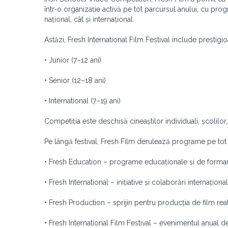
într-o organizație activă pe tot parcursul anului, cu progr
național, cât și internațional.
Astăzi, Fresh International Film Festival include prestigi
• Junior (7–12 ani)
• Senior (12–18 ani)
• International (7–19 ani)
Competiția este deschisă cineaștilor individuali, școlilor
Pe lângă festival, Fresh Film derulează programe pe tot p
• Fresh Education – programe educaționale și de forma
• Fresh International – inițiative și colaborări internaționa
• Fresh Production – sprijin pentru producția de film real
• Fresh International Film Festival – evenimentul anual de