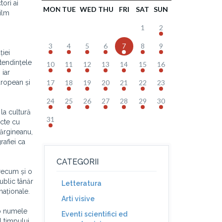
tori ai
MON
TUE
WED
THU
FRI
SAT
SUN
ilm
1
2
3
4
5
6
7
8
9
ției
 tendințele
10
11
12
13
14
15
16
 iar
uropean și
17
18
19
20
21
22
23
24
25
26
27
28
29
30
la cultură
31
ecte cu
Mărgineanu,
rafiei ca
CATEGORII
recum și o
public tânăr
Letteratura
naționale.
Arti visive
ub numele
Eventi scientifici ed
l timpului