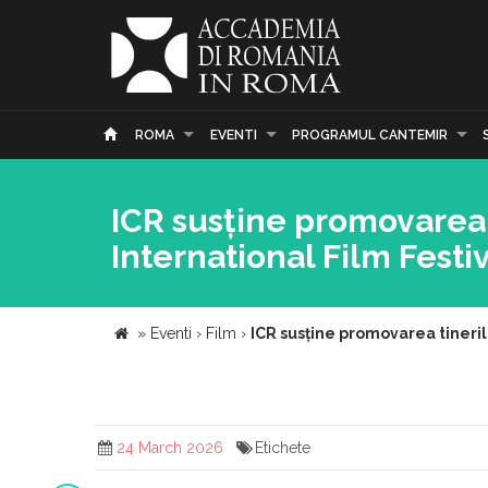
ROMA
EVENTI
PROGRAMUL CANTEMIR
ICR susține promovarea t
International Film Festi
»
Eventi
›
Film
›
ICR susține promovarea tinerilo
24 March 2026
Etichete