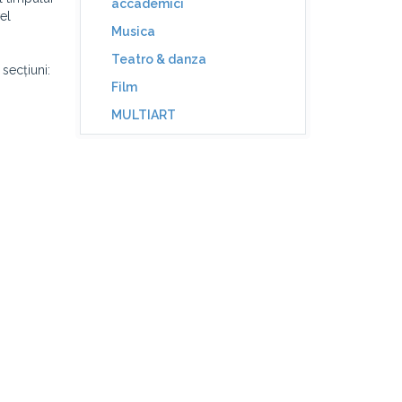
accademici
el
Musica
Teatro & danza
 secțiuni:
Film
MULTIART