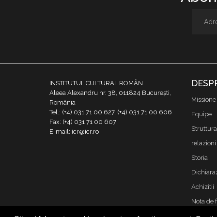
DESP
INSTITUTUL CULTURAL ROMÂN
Aleea Alexandru nr. 38, 011824 București,
Missione
România
Tel.: (+4) 031 71 00 627, (+4) 031 71 00 606
Equipe
Fax: (+4) 031 71 00 607
Struttura
E-mail: icr@icr.ro
relazioni 
Storia
Dichiaraz
Achizitii
Nota de 
Contatto