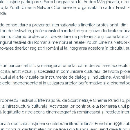
nale, susține participarea Sarei Pongrac și a lui Andrei Mărgineanu, direc
iso, la Youth Cinema Network Conference, organizată în cadrul Fresh F
nda.
e consolidare a prezenței internaționale a tinerilor profesioniști din
de festivaluri, profesioniști din industrie și inițiative dedicate educa
 pentru schimb profesional, dezvoltare de parteneriate și conectare la
ingurul festival din România membru al rețelei Youth Cinema Network,
ovarea tinerilor regizori români și la integrarea acestora în circuitul e
-un parcurs artistic și managerial orientat către dezvoltarea accesului 
ctriță, artist vizual și specialist în comunicare culturală, dezvoltă proi
lui și al artei vizuale ca instrumente de dialog și incluziune. Andrei 
roiecte independente și în utilizarea artelor performative și a cinematog
ordonează Festivalul Internațional de Scurtmetraje Cinema Paradiso, p
 la infrastructură culturală. Activitatea lor contribuie la formarea unui 
ă legăturile dintre scena cinematografică românească și rețelele inter
onală dedicată susținerii și celebrării filmului tânăr. Fondat în 1996 s
un concurs destinat elevilor de liceu din Irlanda, evoluând de-a lungu