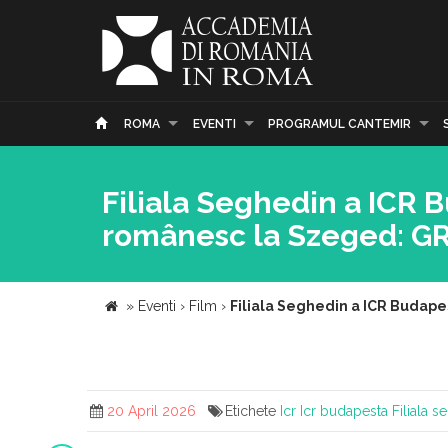
ROMA
EVENTI
PROGRAMUL CANTEMIR
Filiala Seghedin a ICR
românesc la Szeged: 
»
Eventi
›
Film
›
Filiala Seghedin a ICR Buda
20 April 2026
Etichete
Icr
Icr budapesta
Filiala 