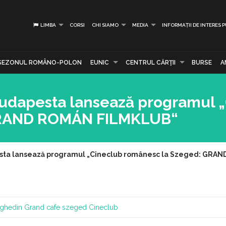
LIMBA
CORSI
CHI SIAMO
MEDIA
INFORMAȚII DE INTERES 
SEZONUL ROMÂNO-POLON
EUNIC
CENTRUL CĂRŢII
BURSE
A
 Budapesta lansează programul 
GRAND ROMÁN FILMKLUB“
pesta lansează programul „Cineclub românesc la Szeged: GR
seghedin
Grand cafe szeged
Cineclub