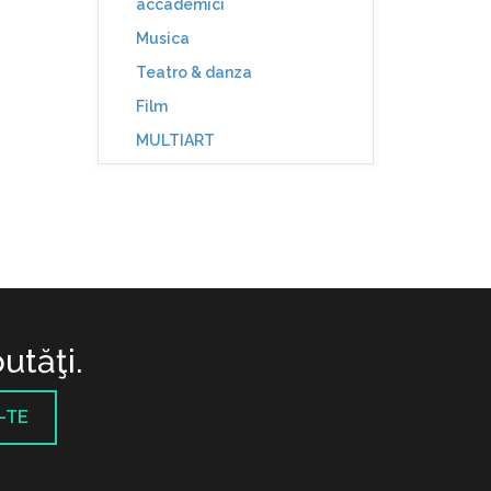
accademici
Musica
Teatro & danza
Film
MULTIART
utăţi.
-TE