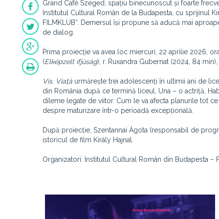
Grand Café Szeged, spațiu binecunoscut și foarte frecve
Institutul Cultural Român de la Budapesta, cu sprijin
FILMKLUB“. Demersul își propune să aducă mai aproape
de dialog.
Prima proiecție va avea loc miercuri, 22 aprilie 2026, 
(
Elképzelt ifjúság
), r. Ruxandra Gubernat (2024, 84 min),
Vis. Viață
urmărește trei adolescenți în ultimii ani de lic
din România după ce termină liceul, Una – o actriță, Habe
dileme legate de viitor. Cum le va afecta planurile tot c
despre maturizare într-o perioadă excepțională.
După proiecție, Szentannai Ágota (responsabil de progra
istoricul de film Király Hajnal.
Organizatori: Institutul Cultural Român din Budapesta –