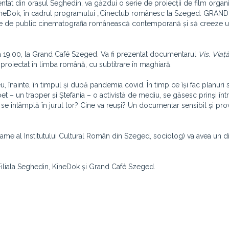
ntat din orașul Seghedin, va găzdui o serie de proiecții de film organ
ul KineDok, în cadrul programului „Cineclub românesc la Szeged: GR
 de public cinematografia românească contemporană și să creeze u
ora 19:00, la Grand Café Szeged. Va fi prezentat documentarul
Vis. Viaț
 proiectat în limba română, cu subtitrare în maghiară.
eu, înainte, în timpul și după pandemia covid. În timp ce își fac planuri
t – un trapper și Ștefania – o activistă de mediu, se găsesc prinși înt
e se întâmplă în jurul lor? Cine va reuși? Un documentar sensibil și pr
me al Institutului Cultural Român din Szeged, sociolog) va avea un d
 Filiala Seghedin, KineDok și Grand Café Szeged.