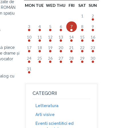
izate de
MON
TUE
WED
THU
FRI
SAT
SUN
AND ROMÁN
n spațiu
1
2
3
4
5
6
7
8
9
ă
10
11
12
13
14
15
16
 să plece
17
18
19
20
21
22
23
re drame și
24
25
26
27
28
29
30
ovocator
31
ialog cu
CATEGORII
Letteratura
Arti visive
Eventi scientifici ed