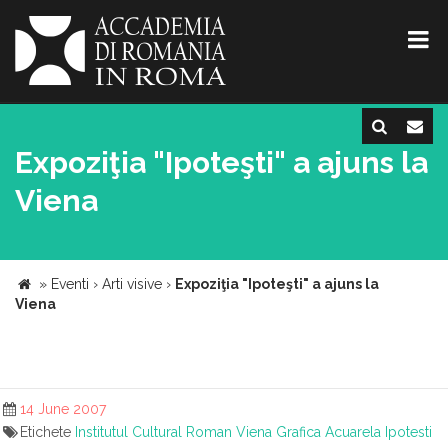
Expoziţia "Ipoteşti" a ajuns la
Viena
»
Eventi
›
Arti visive
›
Expoziţia "Ipoteşti" a ajuns la
Viena
14 June 2007
Etichete
Institutul Cultural Roman
Viena
Grafica
Acuarela
Ipotesti