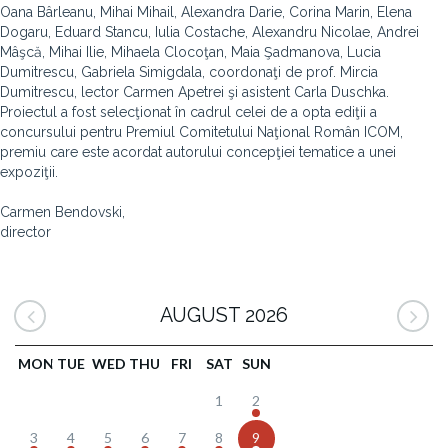
Oana Bârleanu, Mihai Mihail, Alexandra Darie, Corina Marin, Elena
Dogaru, Eduard Stancu, Iulia Costache, Alexandru Nicolae, Andrei
Mâşcă, Mihai Ilie, Mihaela Clocoţan, Maia Şadmanova, Lucia
Dumitrescu, Gabriela Simigdala, coordonaţi de prof. Mircia
Dumitrescu, lector Carmen Apetrei şi asistent Carla Duschka.
Proiectul a fost selecţionat în cadrul celei de a opta ediţii a
concursului pentru Premiul Comitetului Naţional Român ICOM,
premiu care este acordat autorului concepţiei tematice a unei
expoziţii.
Carmen Bendovski,
director
AUGUST 2026
MON
TUE
WED
THU
FRI
SAT
SUN
1
2
3
4
5
6
7
8
9