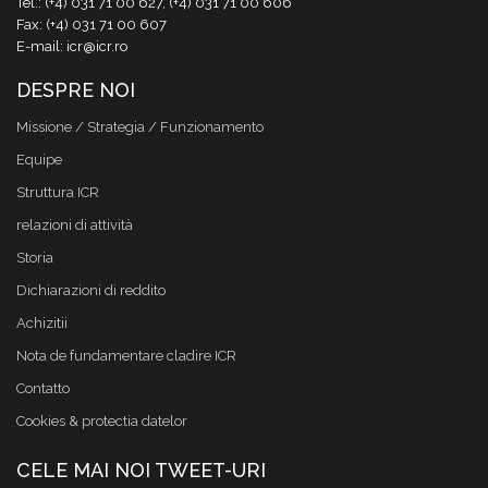
Tel.: (+4) 031 71 00 627, (+4) 031 71 00 606
Fax: (+4) 031 71 00 607
E-mail: icr@icr.ro
DESPRE NOI
Missione / Strategia / Funzionamento
Equipe
Struttura ICR
relazioni di attività
Storia
Dichiarazioni di reddito
Achizitii
Nota de fundamentare cladire ICR
Contatto
Cookies & protectia datelor
CELE MAI NOI TWEET-URI