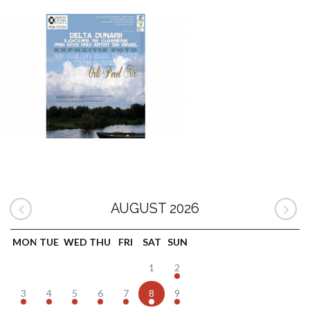
AUGUST 2026
MON
TUE
WED
THU
FRI
SAT
SUN
1
2
3
4
5
6
7
8
9