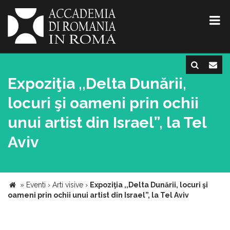
Expoziţia ,,Delta Dunării,
locuri şi oameni prin ochii
unui artist din Israel”, la Tel
Aviv
»
Eventi
›
Arti visive
›
Expoziţia ,,Delta Dunării, locuri şi
oameni prin ochii unui artist din Israel”, la Tel Aviv