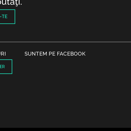
utăţi.
-TE
RI
SUNTEM PE FACEBOOK
ER