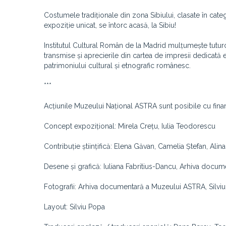
Costumele tradiționale din zona Sibiului, clasate în cate
expoziție unicat, se întorc acasă, la Sibiu!
Institutul Cultural Român de la Madrid mulțumește tuturor 
transmise și aprecierile din cartea de impresii dedicată e
patrimoniului cultural și etnografic românesc.
***
Acțiunile Muzeului Național ASTRA sunt posibile cu finan
Concept expozițional: Mirela Crețu, Iulia Teodorescu
Contribuție științifică: Elena Găvan, Camelia Ștefan, Ali
Desene și grafică: Iuliana Fabritius-Dancu, Arhiva do
Fotografii: Arhiva documentară a Muzeului ASTRA, Silvi
Layout: Silviu Popa