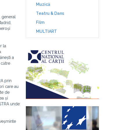
Muzică
Teatru & Dans
l general
Film
Madrid,
meroși
MULTIART
r la
.
ânești a
 către
RA prin
ori care au
ite de
ea și
 ASTRA unde
 veșminte