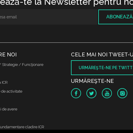
ază-te la Newsletter pentru no
ABONEAZĂ
RE NOI
CELE MAI NOI TWEET-U
/ Strategie / Funcţionare
URMĂREŞTE-NE PE TWITT
URMĂREŞTE-NE
a ICR
de activitate
i de avere
fundamentare cladire ICR