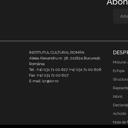
Abone
DESP
INSTITUTUL CULTURAL ROMÂN
Aleea Alexandru nr. 38, 011824 București,
Misiune 
România
Tel.: (+4) 031 71 00 627, (+4) 031 71 00 606
Echipa
Fax: (+4) 031 71 00 607
Structur
E-mail: icr@icr.ro
Rapoarte 
Istoric
Declaraţi
Achizitii
Nota de 