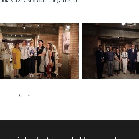
eodora Verza / Andreea Georgiana Petcu