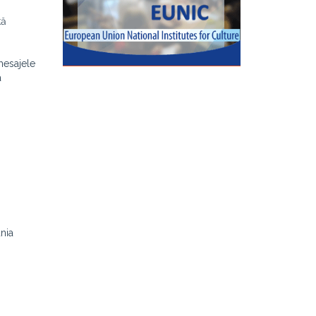
tă
 mesajele
a
nia