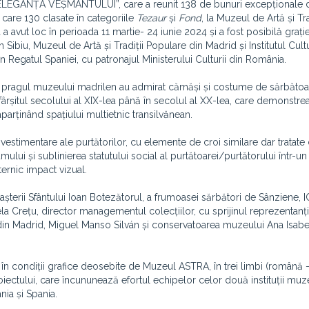
 ELEGANȚA VEȘMÂNTULUI”, care a reunit 138 de bunuri excepționale 
care 130 clasate în categoriile
Tezaur
și
Fond
, la Muzeul de Artă și Tra
a avut loc în perioada 11 martie- 24 iunie 2024 și a fost posibilă grați
biu, Muzeul de Artă și Tradiții Populare din Madrid și Institutul Cult
Regatul Spaniei, cu patronajul Ministerului Culturii din România.
trecut pragul muzeului madrilen au admirat cămăși și costume de sărbăto
sfârșitul secolului al XIX-lea până în secolul al XX-lea, care demonstre
parținând spațiului multietnic transilvănean.
stimentare ale purtătorilor, cu elemente de croi similare dar tratate d
ului și sublinierea statutului social al purtătoarei/purtătorului într-u
ernic impact vizual.
 Nașterii Sfântului Ioan Botezătorul, a frumoasei sărbători de Sânziene, 
 Crețu, director managementul colecțiilor, cu sprijinul reprezentanți
din Madrid, Miguel Manso Silván și conservatoarea muzeului Ana Isabe
zat în condiții grafice deosebite de Muzeul ASTRA, în trei limbi (română
roiectului, care încununează efortul echipelor celor două instituții muz
nia și Spania.