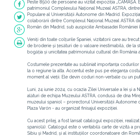
Peste 8500 de persoane au vizitat expoziția „CĂMAȘA.
patrimoniul Complexului Național Muzeal ASTRA, dintre 
Populare al Universității Autonome din Madrid. Expoziția 
colaborării dintre Complexul Național Muzeal ASTRA din Si
Român din Madrid, sub auspiciile Ambasadei României în 
Veniți din toate colțurile Spaniei, vizitatorii care au 
de broderie și țesături de o valoare inestimabilă, de la 
bogăția și unicitatea patrimoniului cultural din România a
Costumele prezentate au subliniat importanța codurilor ve
la o regiune la alta. Accentul este pus pe eleganța costum
moment al vieții. Ele devin coduri non-verbale cu un put
Luni, 24 iunie 2024, cu ocazia Zilei Universale a Iei și a
alături de echipa Muzeului ASTRA, condusă de dna Mirela
muzeului spaniol – prorectorul Universității Autonome 
Plaza Varón - au organizat finisajul expoziției.
Cu acest prilej, a fost lansat catalogul expoziției, reali
spaniolă). Catalogul este o veritabilă carte de vizită a p
Sibiu și Madrid, și al instituțiilor coordonatoare din Româ