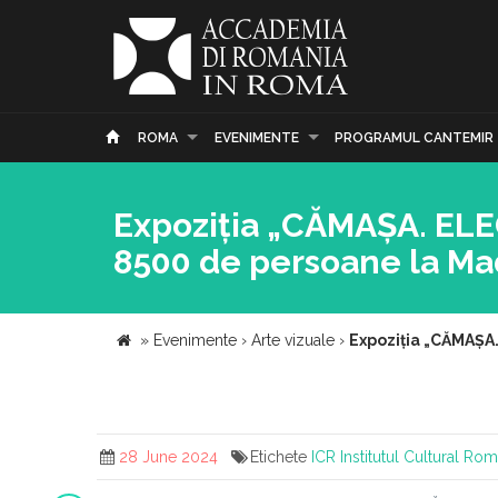
ROMA
EVENIMENTE
PROGRAMUL CANTEMIR
Expoziția „CĂMAȘA. ELE
8500 de persoane la Ma
»
Evenimente
›
Arte vizuale
›
Expoziția „CĂMAȘA
28 June 2024
Etichete
ICR
Institutul Cultural Ro