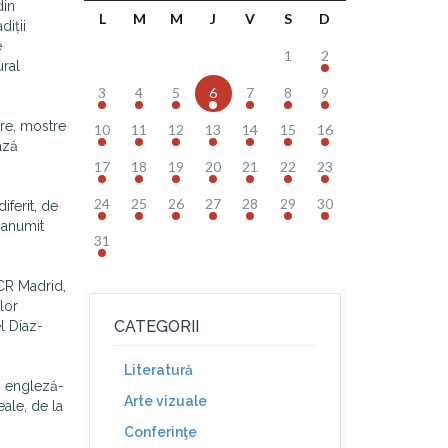
din
L
M
M
J
V
S
D
diții
e
1
2
ural
3
4
5
6
7
8
9
are, mostre
10
11
12
13
14
15
16
ază
17
18
19
20
21
22
23
24
25
26
27
28
29
30
iferit, de
n anumit
31
ICR Madrid,
lor
CATEGORII
l Díaz-
Literatură
 - engleză-
Arte vizuale
eale, de la
Conferinţe