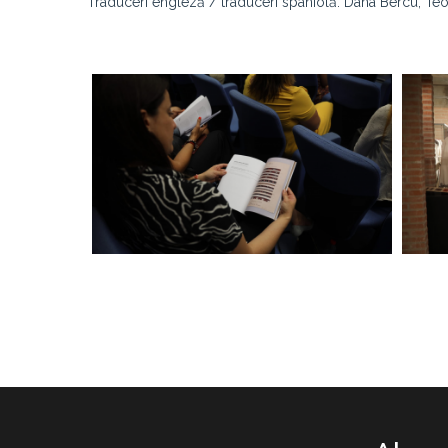
Traduceri engleză / traduceri spaniolă: Dana Bercu, T