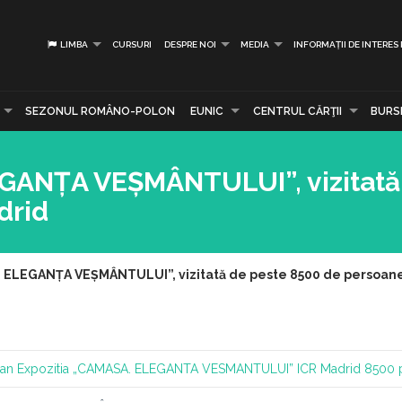
LIMBA
CURSURI
DESPRE NOI
MEDIA
INFORMAȚII DE INTERES
SEZONUL ROMÂNO-POLON
EUNIC
CENTRUL CĂRŢII
BURS
GANȚA VEȘMÂNTULUI”, vizitată
drid
. ELEGANȚA VEȘMÂNTULUI”, vizitată de peste 8500 de persoane
man
Expozitia „CAMASA. ELEGANTA VESMANTULUI”
ICR Madrid
8500 