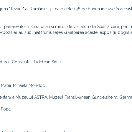
goria "Tezaur" al României, și toate cele 138 de bunuri incluse în aceas
partenerilor instituționali și miilor de vizitatori din Spania care, prin
xpoziției, au subliniat frumusețea și valoarea acestei expoziții, bogăți
țarea Consiliului Județean Sibiu.
na Matei, Mihaela Mondoc
cumentară a Muzeului ASTRA, Muzeul Transilvănean Gundelsheim, Germa
u Popa