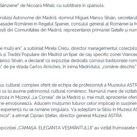
nziene” de Nicoară Mihali, cu subtitrare în spaniolă.
niversității Autonome din Madrid, domnul Miguel Manso Silván, secretaru
basadei României în Regatul Spaniei, consulul general al României la 
ești din Comunitatea din Madrid, reprezentanții primăriei Getafe și nu
 mulți ani”, a subliniat Mirela Crețu, director managementul colecțiilo
și Tradiții Populare din Madrid un tipar de caș specific zonei Vrancea
nso Silván, a declarat că expoziția dedicată cămășii tradiționale rom
ala” de pe strada Carlos Arniches, în inima Madridului, „rămâne deschis”
s cultural complex oferit de echipa de profesioniști a Muzeului AST
și să își asume patrimoniul cultural românesc. Numărul mare de vizitat
2024 în Muzeul „La Corrala” de la Madrid și, mai mult, aprecierile ofer
i ne emoționează. Aducem mulțumiri tuturor celor implicați în susținer
tă experiență nu va rămâne singulară. Vă așteptăm la Sibiu în Muzeul
ică!”, a afirmat Ciprian Ștefan, director general Muzeul ASTRA.
isajul expoziției „CĂMAȘA. ELEGANȚA VEȘMÂNTULUI” au vizitat frumoasele