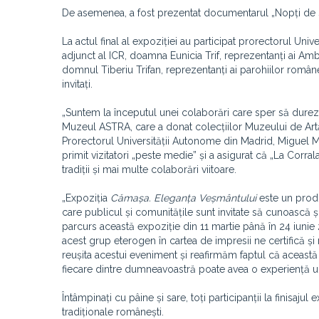
De asemenea, a fost prezentat documentarul „Nopți de Sâ
La actul final al expoziției au participat prorectorul U
adjunct al ICR, doamna Eunicia Trif, reprezentanți ai Am
domnul Tiberiu Trifan, reprezentanți ai parohiilor român
invitați.
„Suntem la începutul unei colaborări care sper să dureze
Muzeul ASTRA, care a donat colecțiilor Muzeului de Artă 
Prorectorul Universității Autonome din Madrid, Miguel Ma
primit vizitatori „peste medie” și a asigurat că „La Corr
tradiții și mai multe colaborări viitoare.
„Expoziția
Cămașa. Eleganța Veșmântului
este un produ
care publicul și comunitățile sunt invitate să cunoască 
parcurs această expoziție din 11 martie până în 24 iunie 
acest grup eterogen în cartea de impresii ne certifică ș
reușita acestui eveniment și reafirmăm faptul că aceas
fiecare dintre dumneavoastră poate avea o experiență un
Întâmpinați cu pâine și sare, toți participanții la fin
tradiționale românești.