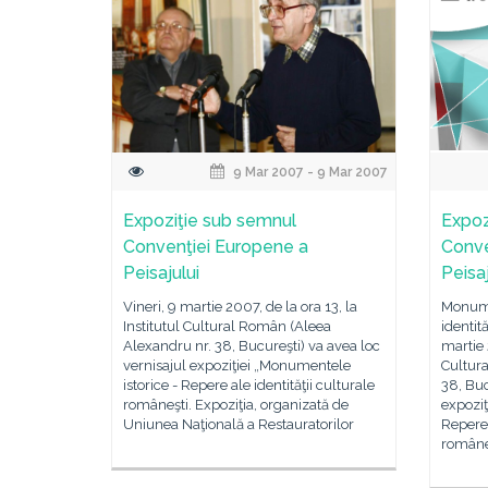
9 Mar 2007 - 9 Mar 2007
Expoziţie sub semnul
Expoz
Convenţiei Europene a
Conve
Peisajului
Peisaj
Vineri, 9 martie 2007, de la ora 13, la
Monume
Institutul Cultural Român (Aleea
identit
Alexandru nr. 38, Bucureşti) va avea loc
martie 
vernisajul expoziţiei „Monumentele
Cultur
istorice - Repere ale identităţii culturale
38, Buc
româneşti. Expoziţia, organizată de
expoziţ
Uniunea Naţională a Restauratorilor
Repere 
române