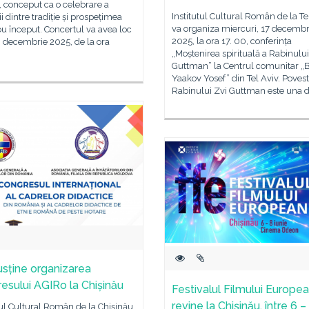
, conceput ca o celebrare a
Institutul Cultural Român de la Te
ii dintre tradiție și prospețimea
va organiza miercuri, 17 decembr
u început. Concertul va avea loc
2025, la ora 17. 00, conferința
9 decembrie 2025, de la ora
„Moștenirea spirituală a Rabinului
Guttman” la Centrul comunitar „B
Yaakov Yosef” din Tel Aviv. Poves
Rabinului Zvi Guttman este una d
usține organizarea
esului AGIRo la Chișinău
Festivalul Filmului Europe
revine la Chișinău, între 6 –
tul Cultural Român de la Chișinău