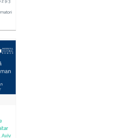
 2 și 3
amatori
ce
itar
 Aviv