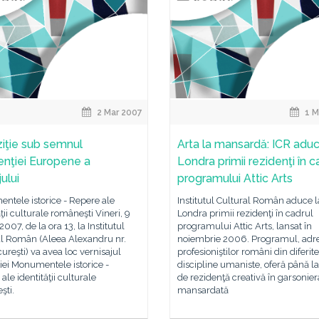
2 Mar 2007
1 M
iţie sub semnul
Arta la mansardă: ICR aduc
nţiei Europene a
Londra primii rezidenţi în c
ului
programului Attic Arts
ntele istorice - Repere ale
Institutul Cultural Român aduce l
ăţii culturale româneşti Vineri, 9
Londra primii rezidenţi în cadrul
2007, de la ora 13, la Institutul
programului Attic Arts, lansat în
al Român (Aleea Alexandru nr.
noiembrie 2006. Programul, adr
ureşti) va avea loc vernisajul
profesioniştilor români din diferite
iei Monumentele istorice -
discipline umaniste, oferă până la
ale identităţii culturale
de rezidenţă creativă în garsonier
şti.
mansardată