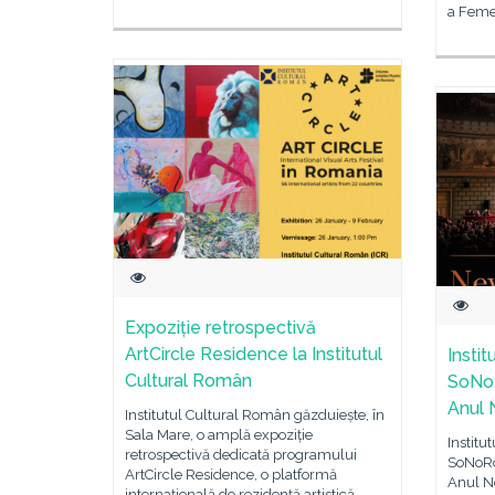
a Femei
Expoziție retrospectivă
ArtCircle Residence la Institutul
Instit
Cultural Român
SoNoR
Anul 
Institutul Cultural Român găzduiește, în
Sala Mare, o amplă expoziție
Institu
retrospectivă dedicată programului
SoNoRo 
ArtCircle Residence, o platformă
Anul N
internațională de rezidență artistică