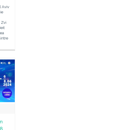
l Aviv
ie
 Zvi
eit
tea
intre
an
 8