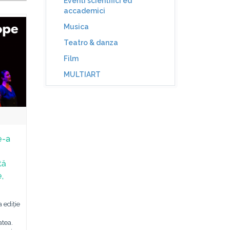
Eventi scientifici ed
accademici
Musica
Teatro & danza
Film
MULTIART
e-a
tă
,
 ediție
atea.