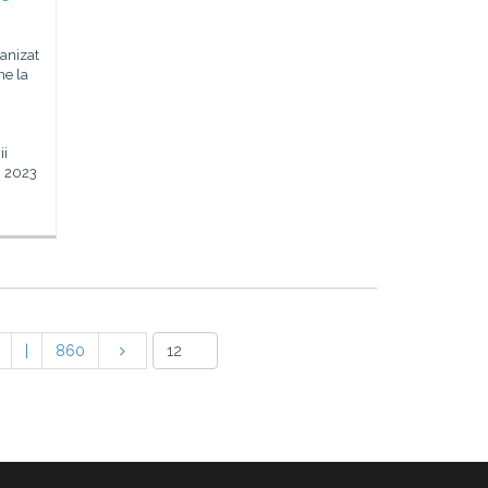
anizat
ne la
ii
n 2023
|
860