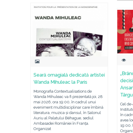
„Brân
Seară omagială dedicată artistei
decisi
Wanda Mihuleac la Paris
Ansam
Monografia Contextualisations de
Târgu 
Wanda Mihuleac va fi prezentată joi, 28
mai 2026, ora 19:00, în cadrul unui
Cel de-
eveniment multidisciplinar care îmbină
Institu
literatura, muzica și dansul, în Salonul
în cadr
Auriu al Palatului Béhague, sediul
avea lo
Ambasadei României în Franța.
19:00, 
Organizat
Organiz