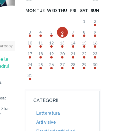
MON
TUE
WED
THU
FRI
SAT
SUN
1
2
3
4
5
6
7
8
9
10
11
12
13
14
15
16
ar 2007
17
18
19
20
21
22
23
e la
24
25
26
27
28
29
30
adrul
31
a
esat
CATEGORII
 2 luni
Letteratura
a
Arti visive