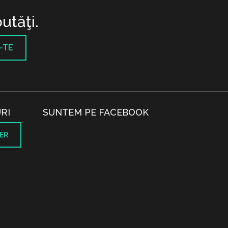
utăţi.
-TE
RI
SUNTEM PE FACEBOOK
ER