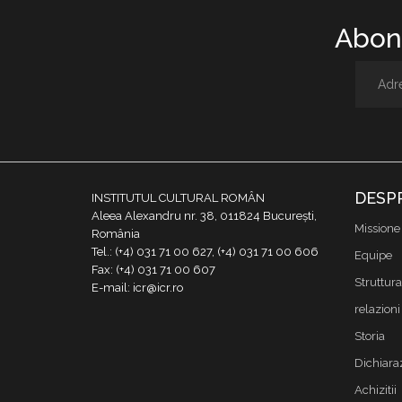
Abone
DESP
INSTITUTUL CULTURAL ROMÂN
Aleea Alexandru nr. 38, 011824 București,
Missione
România
Tel.: (+4) 031 71 00 627, (+4) 031 71 00 606
Equipe
Fax: (+4) 031 71 00 607
Struttura
E-mail: icr@icr.ro
relazioni 
Storia
Dichiaraz
Achizitii