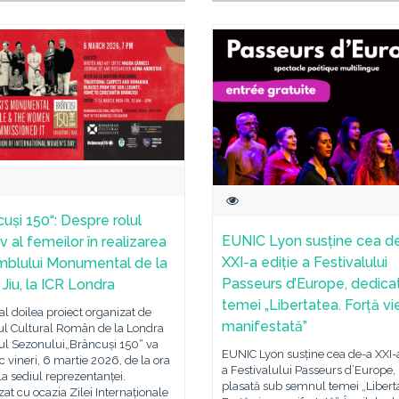
cuși 150“: Despre rolul
EUNIC Lyon susține cea d
v al femeilor în realizarea
XXI-a ediție a Festivalului
blului Monumental de la
Passeurs d’Europe, dedica
Jiu, la ICR Londra
temei „Libertatea. Forță vie
al doilea proiect organizat de
manifestată”
tul Cultural Român de la Londra
ul Sezonului„Brâncuși 150“ va
EUNIC Lyon susține cea de-a XXI-a
c vineri, 6 martie 2026, de la ora
a Festivalului Passeurs d’Europe,
la sediul reprezentanței.
plasată sub semnul temei „Libert
at cu ocazia Zilei Internaționale