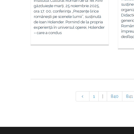
Institutul Cultural Român de la Tel Aviv
susține
găzduiește marți, 25 noiembrie 2025,
organi
ora 17. 00, conferința „Prezențe lirice
Didact
românești pe scenele lumii”, susținută
generic
de Ioan Holender. Pornind de la propria
Români
experiență în universul operei, Holender
împreun
– care a condus
desfăș
1
|
840
841