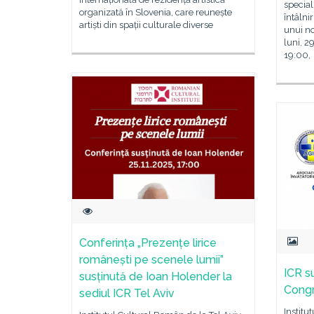
special
organizată în Slovenia, care reunește
întâlnir
artiști din spații culturale diverse
unui no
luni, 2
19:00,
Conferința „Prezențe lirice
românești pe scenele lumii”
ICR s
susținută de Ioan Holender la
Congr
sediul ICR Tel Aviv
Institu