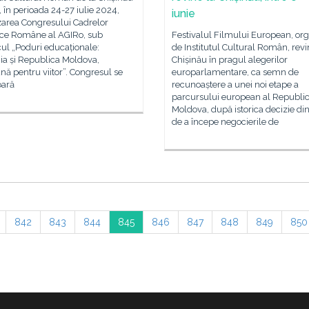
, în perioada 24-27 iulie 2024,
iunie
zarea Congresului Cadrelor
Festivalul Filmului European, org
ice Române al AGIRo, sub
de Institutul Cultural Român, revi
ul „Poduri educaționale:
Chișinău în pragul alegerilor
a și Republica Moldova,
europarlamentare, ca semn de
ă pentru viitor”. Congresul se
recunoaștere a unei noi etape a
oară
parcursului european al Republic
Moldova, după istorica decizie di
de a începe negocierile de
842
843
844
845
846
847
848
849
850