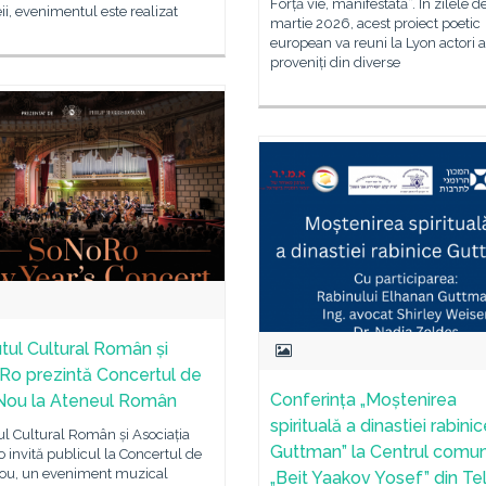
Forță vie, manifestată”. În zilele de
i, evenimentul este realizat
martie 2026, acest proiect poetic
european va reuni la Lyon actori 
proveniți din diverse
utul Cultural Român și
o prezintă Concertul de
Conferința „Moștenirea
Nou la Ateneul Român
spirituală a dinastiei rabini
tul Cultural Român și Asociația
Guttman” la Centrul comun
invită publicul la Concertul de
ou, un eveniment muzical
„Beit Yaakov Yosef” din Tel