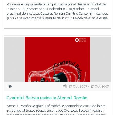
România este prezentă la Târgul Internaţional de Carte TÜYAP de
la Istanbul (27 octombrie- 4 noiembrie 2007) printr-un stand
organizat de Institutul Cultural Român Dimitrie Cantemir –İstanbul
şi prin alte evenimente susţinute de Institut. La cea de-a 26-a ediţie
27 Oct 2007 - 27 Oct 2007
Cvartetul Belcea revine la Ateneul Român
Ateneul Român va găzdui sâmbătă, 27 octombrie 2007, de la ora
19, cel de-al treilea recital susţinut de Cvartetul Belcea în cadrul