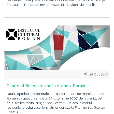
rezidenţei prestigioasei formaţii londoneze la Filarmonica George
Enescu din Bucureşti. Invitat: Yovan Markovitch, violoncelistul
26 Oct 2007
Cvartetul Belcea revine la Ateneul Român
Două capodopere camerale într-o interpretare de marcă Ateneul
Român va găzdui sâmbătă, 27 octombrie 2007, de la ora 19, cel
de-al treilea recital susţinut de Cvartetul Belcea în cadrul
rezidenţei prestigioasei formaţii londoneze la Filarmonica George
Enescu