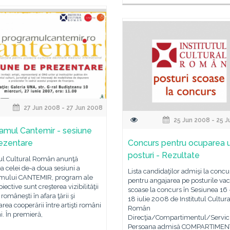
27 Jun 2008 - 27 Jun 2008
25 Jun 2008 - 25 
amul Cantemir - sesiune
ezentare
Concurs pentru ocuparea 
posturi - Rezultate
tul Cultural Român anunţă
a celei de-a doua sesiuni a
Lista candidaţilor admişi la concu
mului CANTEMIR, program ale
pentru angajarea pe posturile va
iective sunt creşterea vizibilităţii
scoase la concurs în Sesiunea 16 
 româneşti în afara ţării şi
18 iulie 2008 de Institutul Cultura
area cooperării între artişti români
Român
ni. În premieră,
Direcţia/Compartimentul/Servic
Persoana admisă COMPARTIME