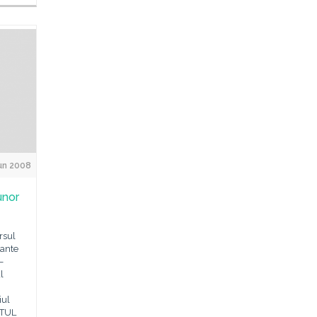
Jun 2008
unor
rsul
cante
–
l
iul
NTUL