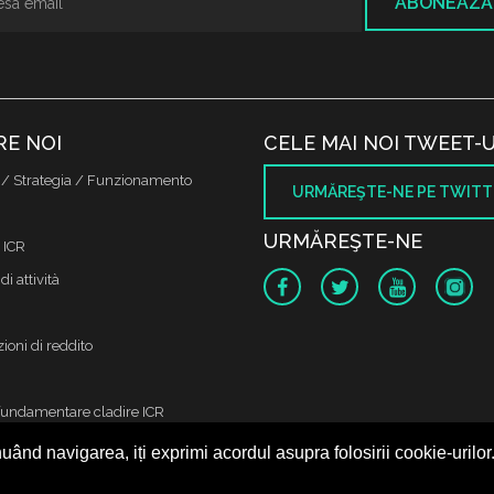
ABONEAZĂ
RE NOI
CELE MAI NOI TWEET-U
 / Strategia / Funzionamento
URMĂREŞTE-NE PE TWITT
URMĂREŞTE-NE
 ICR
di attività
ioni di reddito
fundamentare cladire ICR
uând navigarea, iți exprimi acordul asupra folosirii cookie-urilor
 protectia datelor