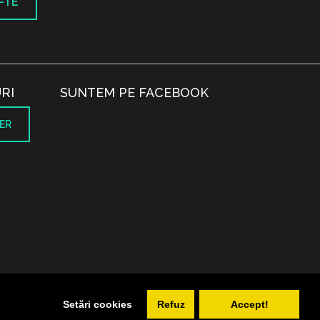
-TE
RI
SUNTEM PE FACEBOOK
ER
.
Setări cookies
Refuz
Accept!