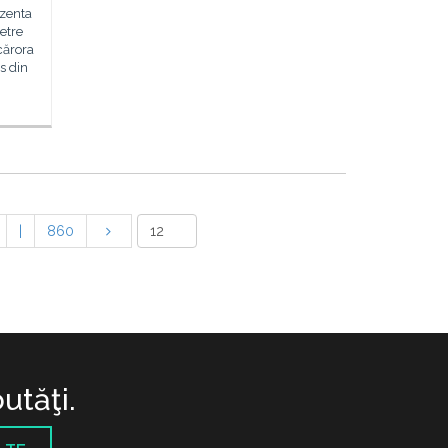
ezenta
Petre
cărora
is din
|
860
utăţi.