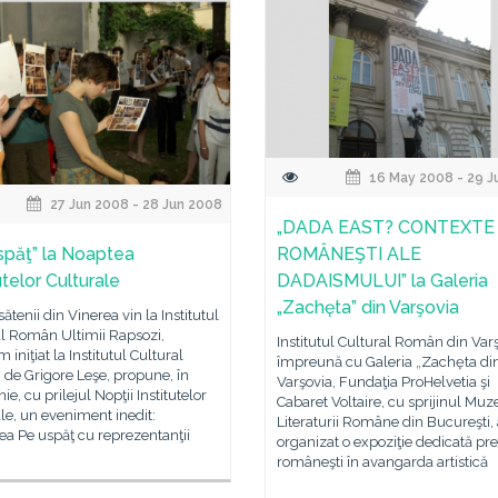
16 May 2008 - 29 J
27 Jun 2008 - 28 Jun 2008
„DADA EAST? CONTEXTE
spăţ” la Noaptea
ROMÂNEŞTI ALE
utelor Culturale
DADAISMULUI” la Galeria
„Zachęta” din Varşovia
sătenii din Vinerea vin la Institutul
al Român Ultimii Rapsozi,
Institutul Cultural Român din Varş
 iniţiat la Institutul Cultural
împreună cu Galeria „Zachęta di
de Grigore Leşe, propune, în
Varşovia, Fundaţia ProHelvetia şi
ie, cu prilejul Nopţii Institutelor
Cabaret Voltaire, cu sprijinul Muz
le, un eveniment inedit:
Literaturii Române din Bucureşti,
rea Pe uspăţ cu reprezentanţii
organizat o expoziţie dedicată pr
româneşti în avangarda artistică