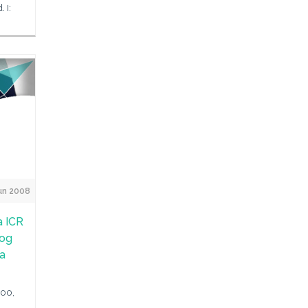
 I:
un 2008
a ICR
log
la
 00,