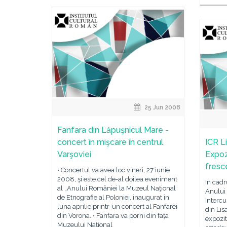
25 Jun 2008
Fanfara din Lăpuşnicul Mare -
concert în mişcare în centrul
ICR Li
Varşoviei
Expozi
fresc
• Concertul va avea loc vineri, 27 iunie
2008, şi este cel de-al doilea eveniment
In cadr
al „Anului României la Muzeul Naţional
Anului
de Etnografie al Poloniei, inaugurat în
Intercu
luna aprilie printr-un concert al Fanfarei
din Li
din Vorona. • Fanfara va porni din faţa
expozit
Muzeului Naţional