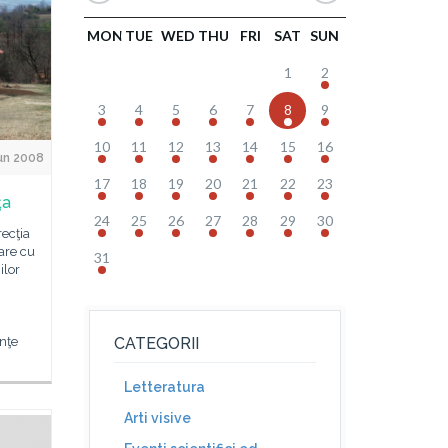
MON
TUE
WED
THU
FRI
SAT
SUN
1
2
3
4
5
6
7
8
9
10
11
12
13
14
15
16
un 2008
17
18
19
20
21
22
23
ţa
24
25
26
27
28
29
30
recţia
are cu
31
ilor
inţe
CATEGORII
Letteratura
Arti visive