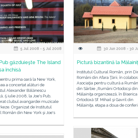
5 Jul 2008 - 5 Jul 2008
30 Jun 2008 - 30 J
 Pub găzduieşte The Island
Pictură bizantină la Mălaini
sa închisă
Institutul Cultural Român, prin Di
Români din Afara Ţării, în colabor
pentru prima oară la New York,
Asociaţia pentru cultură a Rumân
ea a concertat alături de
din Sârbie „Rumâni Ortodocşi din
istul Alexander Bălănescu
Mălainiţa organizează, în Biserica
, 5 iulie 2008, la Joe's Pub,
Ortodoxă Sf. Mihail şi Gavril din
erat clubul avangardei muzicale
Mălainiţa, etapa a doua de confer
eze. Organizat de Institutul
al Român din New York şi Joe's