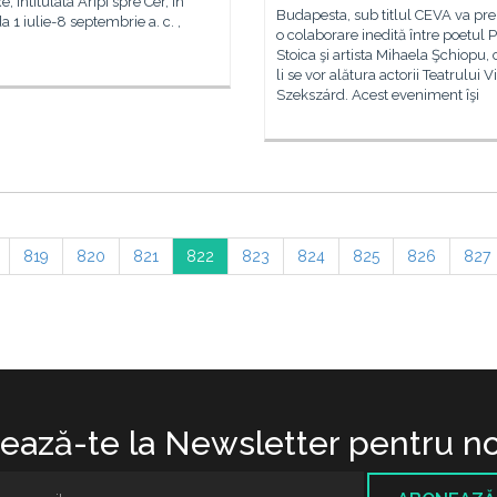
, intitulata Aripi spre Cer, in
Budapesta, sub titlul CEVA va pr
a 1 iulie-8 septembrie a. c. ,
o colaborare inedită între poetul 
Stoica şi artista Mihaela Şchiopu, 
li se vor alătura actorii Teatrului V
Szekszárd. Acest eveniment îşi
819
820
821
822
823
824
825
826
827
ază-te la Newsletter pentru no