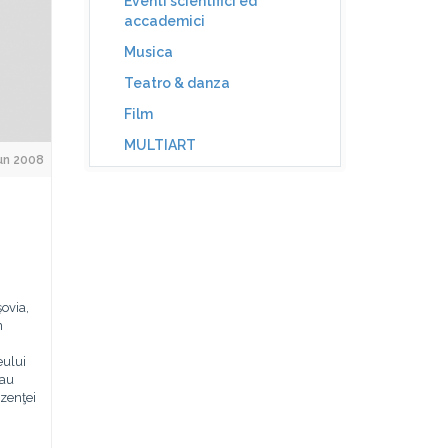
Eventi scientifici ed
accademici
Musica
Teatro & danza
Film
MULTIART
un 2008
ovia,
n
eului
 au
ezenţei