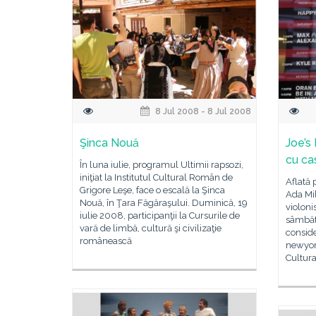
8 Jul 2008 - 8 Jul 2008
Şinca Nouă
Joe’s
cu ca
În luna iulie, programul Ultimii rapsozi,
iniţiat la Institutul Cultural Român de
Aflată 
Grigore Leşe, face o escală la Şinca
Ada Mil
Nouă, în Ţara Făgăraşului. Duminică, 19
violon
iulie 2008, participanţii la Cursurile de
sâmbătă
vară de limbă, cultură şi civilizaţie
consid
românească
newyork
Cultur