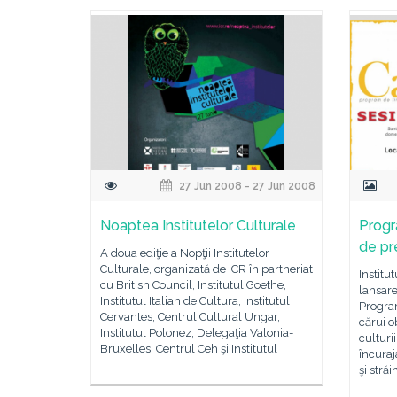
27 Jun 2008 - 27 Jun 2008
Noaptea Institutelor Culturale
Progr
de pr
A doua ediţie a Nopţii Institutelor
Culturale, organizată de ICR în partneriat
Institu
cu British Council, Institutul Goethe,
lansare
Institutul Italian de Cultura, Institutul
Progra
Cervantes, Centrul Cultural Ungar,
cărui ob
Institutul Polonez, Delegaţia Valonia-
culturii
Bruxelles, Centrul Ceh şi Institutul
încuraj
şi străi