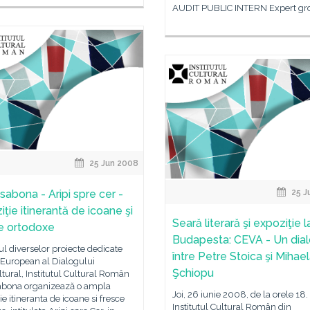
AUDIT PUBLIC INTERN Expert grd.
25 Jun 2008
sabona - Aripi spre cer -
25 J
ţie itinerantă de icoane şi
Seară literară şi expoziţie l
e ortodoxe
Budapesta: CEVA - Un dia
ul diverselor proiecte dedicate
între Petre Stoica şi Mihae
 European al Dialogului
Şchiopu
ltural, Institutul Cultural Român
sabona organizează o ampla
Joi, 26 iunie 2008, de la orele 18.
ie itineranta de icoane si fresce
Institutul Cultural Român din