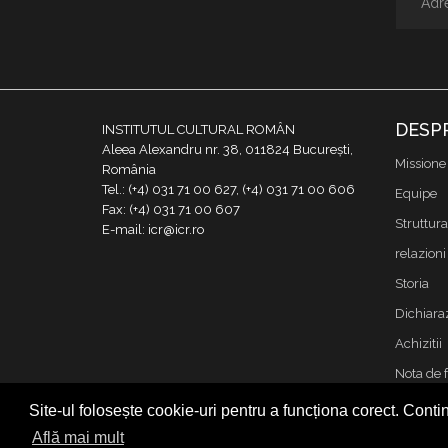
DESP
INSTITUTUL CULTURAL ROMÂN
Aleea Alexandru nr. 38, 011824 București,
Missione
România
Tel.: (+4) 031 71 00 627, (+4) 031 71 00 606
Equipe
Fax: (+4) 031 71 00 607
Struttura
E-mail: icr@icr.ro
relazioni 
Storia
Dichiaraz
Achizitii
Nota de 
Contatto
Site-ul folosește cookie-uri pentru a funcționa corect. Contin
Cookies &
Află mai mult