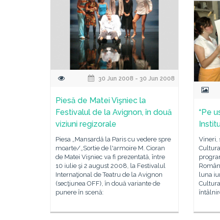
30 Jun 2008 - 30 Jun 2008
Piesă de Matei Vişniec la
Festivalul de la Avignon, în două
“Pe u
viziuni regizorale
Instit
Piesa „Mansardă la Paris cu vedere spre
Vineri, 
moarte/„Sortie de l'armoire M. Cioran
Cultur
de Matei Vişniec va fi prezentată, între
program
10 iulie şi 2 august 2008, la Festivalul
Român 
Internaţional de Teatru de la Avignon
luna iun
(secţiunea OFF), în două variante de
Cultura
punere în scenă:
întâlni