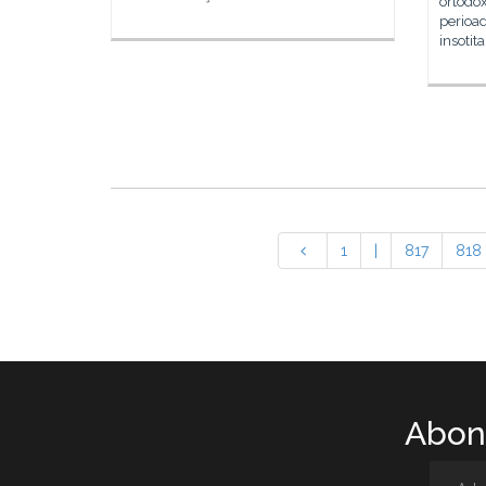
ortodoxe
perioad
insotita
1
|
817
818
Abone