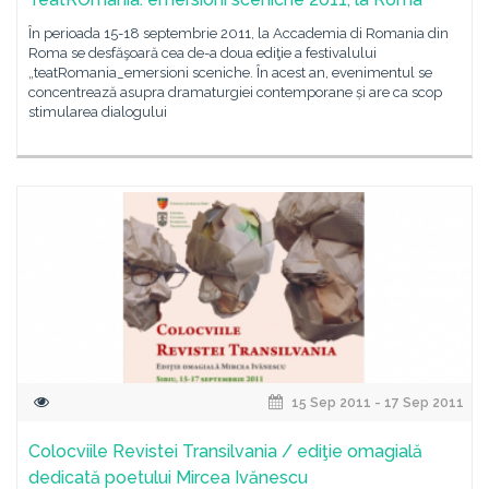
În perioada 15-18 septembrie 2011, la Accademia di Romania din
Roma se desfăşoară cea de-a doua ediţie a festivalului
„teatRomania_emersioni sceniche. În acest an, evenimentul se
concentrează asupra dramaturgiei contemporane și are ca scop
stimularea dialogului
15 Sep 2011 - 17 Sep 2011
Colocviile Revistei Transilvania / ediţie omagială
dedicată poetului Mircea Ivănescu