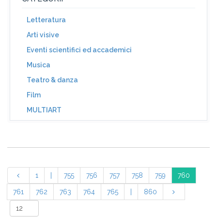
Letteratura
Arti visive
Eventi scientifici ed accademici
Musica
Teatro & danza
Film
MULTIART
1
|
755
756
757
758
759
760
761
762
763
764
765
|
860