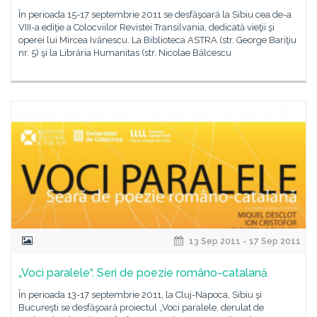
În perioada 15-17 septembrie 2011 se desfăşoară la Sibiu cea de-a
VIII-a ediţie a Colocviilor Revistei Transilvania, dedicată vieţii şi
operei lui Mircea Ivănescu. La Biblioteca ASTRA (str. George Bariţiu
nr. 5) şi la Librăria Humanitas (str. Nicolae Bălcescu
13 Sep 2011 - 17 Sep 2011
„Voci paralele“. Seri de poezie româno-catalană
În perioada 13-17 septembrie 2011, la Cluj-Napoca, Sibiu şi
Bucureşti se desfăşoară proiectul „Voci paralele, derulat de