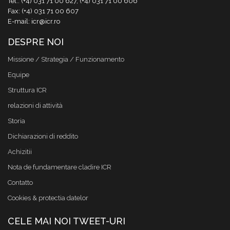
Tel.: (+4) 031 71 00 627, (+4) 031 71 00 606
Fax: (+4) 031 71 00 607
E-mail: icr@icr.ro
DESPRE NOI
Missione / Strategia / Funzionamento
Equipe
Struttura ICR
relazioni di attività
Storia
Dichiarazioni di reddito
Achizitii
Nota de fundamentare cladire ICR
Contatto
Cookies & protectia datelor
CELE MAI NOI TWEET-URI