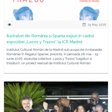
25 May 2026
Ilustratori din România și Spania expun în cadrul
expoziției „Lazos y Trazos”, la ICR Madrid
Institutul Cultural Român de la Madrid,sub auspiciile Ambasadei
României în Regatul Spaniei, prezintă, în perioada 28 mai – 19
iunie 2026, expoziția colectivă „Lazos y Trazos”(Legături și
trăsături), un proiect realizat de Institutul Cultural Român