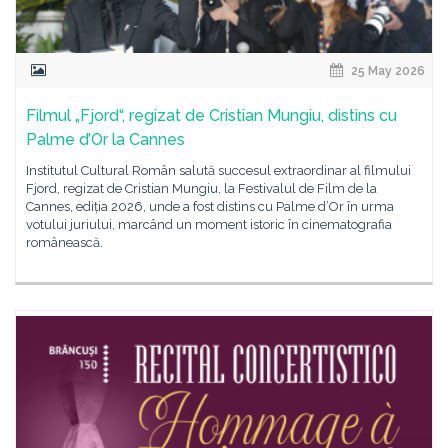
25 May 2026
Filmul „Fjord“, regizat de Cristian Mungiu, distins cu
Palme d’Or la Cannes
Institutul Cultural Român salută succesul extraordinar al filmului
Fjord, regizat de Cristian Mungiu, la Festivalul de Film de la
Cannes, ediția 2026, unde a fost distins cu Palme d’Or în urma
votului juriului, marcând un moment istoric în cinematografia
românească.