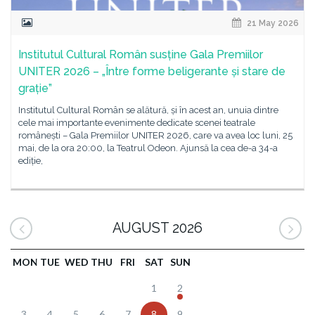
21 May 2026
Institutul Cultural Român susține Gala Premiilor
UNITER 2026 – „Între forme beligerante și stare de
grație”
Institutul Cultural Român se alătură, și în acest an, unuia dintre
cele mai importante evenimente dedicate scenei teatrale
românești – Gala Premiilor UNITER 2026, care va avea loc luni, 25
mai, de la ora 20:00, la Teatrul Odeon. Ajunsă la cea de-a 34-a
ediție,
AUGUST 2026
MON
TUE
WED
THU
FRI
SAT
SUN
1
2
3
4
5
6
7
8
9