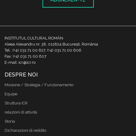
INSTITUTUL CULTURAL ROMÂN
Aleea Alexandru nr. 38, 011824 București, România
Tel.: (+4) 031 71 00 627, (+4) 031 71 00 606
Fax: (+4) 031 71 00 607
E-mail: icr@icr.ro
DESPRE NOI
Missione / Strategia / Funzionamento
Equipe
Struttura ICR
relazioni di attività
Storia
Dichiarazioni di reddito