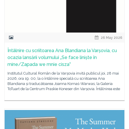
26 May 2026
Întâlnire cu scriitoarea Ana Blandiana la Varșovia, cu
ocazia lansării volumului „Se face liniște în
mine/Zapada we mnie cisza”
Institutul Cultural Român de la Varșovia invită publicul joi, 28 mai
2026, ora 19. 00, la o întâlnire specială cu scriitoarea Ana
Blandiana și traducătoarea Joanna Kornaś-Warwas, la Galeria
ToTuart de la Centrum Praskie Koneser din Varșovia. Întâlnirea este