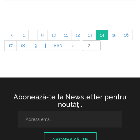
1
|
9
10
11
12
13
14
15
16
17
18
19
|
860
Abonează-te la Newsletter pentru
noutăţi.
ABONEAZĂ-TE