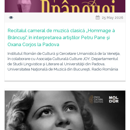
25 May 2026
Recitalul cameral de muzică clasică „Hommage à
Brâncuşi”, în interpretarea artiştilor Petru Pane şi
Oxana Corjos la Padova
Institutul Român de Cultură şi Cercetare Umanistică de la Veneţia,
în colaborare cu Asociaţia Culturală Culture JOY, Departamentul
de Studii Lingvistice şi Literare al Universităţii din Padova,
Universitatea Naţională de Muzică din Bucureşti, Radio România