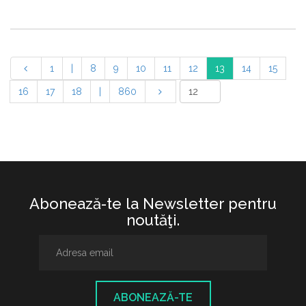
1
|
8
9
10
11
12
13
14
15
16
17
18
|
860
Abonează-te la Newsletter pentru
noutăţi.
ABONEAZĂ-TE