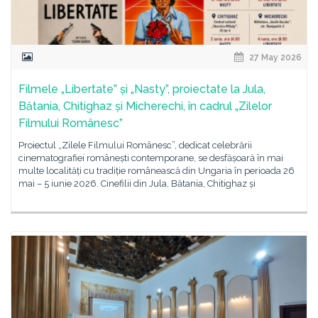
27 May 2026
Filmele „Libertate” și „Nasty”, proiectate la Jula,
Bătania, Chitighaz și Micherechi, în cadrul „Zilelor
Filmului Românesc”
Proiectul „Zilele Filmului Românesc”, dedicat celebrării
cinematografiei românești contemporane, se desfășoară în mai
multe localități cu tradiție românească din Ungaria în perioada 26
mai – 5 iunie 2026. Cinefilii din Jula, Bătania, Chitighaz și