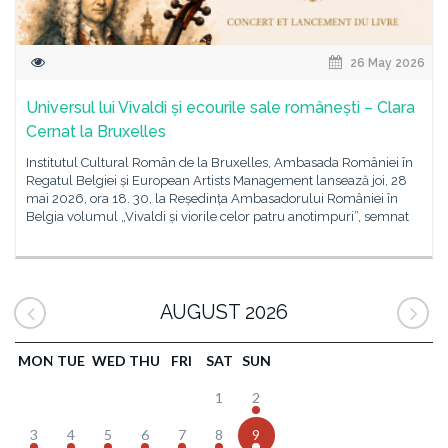
26 May 2026
Universul lui Vivaldi și ecourile sale românești – Clara
Cernat la Bruxelles
Institutul Cultural Român de la Bruxelles, Ambasada României în
Regatul Belgiei și European Artists Management lansează joi, 28
mai 2026, ora 18. 30, la Reședința Ambasadorului României în
Belgia volumul „Vivaldi și viorile celor patru anotimpuri”, semnat
AUGUST 2026
MON
TUE
WED
THU
FRI
SAT
SUN
1
2
3
4
5
6
7
8
9