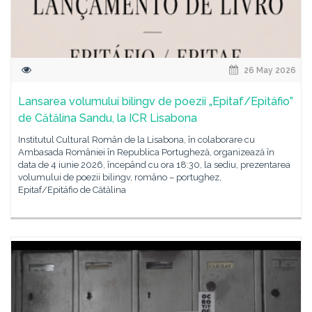
26 May 2026
Lansarea volumului bilingv de poezii „Epitaf/Epitáfio”
de Cătălina Sandu, la ICR Lisabona
Institutul Cultural Român de la Lisabona, în colaborare cu
Ambasada României în Republica Portugheză, organizează în
data de 4 iunie 2026, începând cu ora 18:30, la sediu, prezentarea
volumului de poezii bilingv, româno – portughez,
Epitaf/Epitáfio de Cătălina