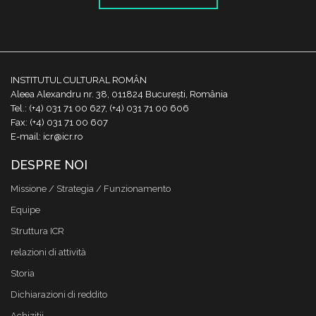
INSTITUTUL CULTURAL ROMÂN
Aleea Alexandru nr. 38, 011824 București, România
Tel.: (+4) 031 71 00 627, (+4) 031 71 00 606
Fax: (+4) 031 71 00 607
E-mail: icr@icr.ro
DESPRE NOI
Missione / Strategia / Funzionamento
Equipe
Struttura ICR
relazioni di attività
Storia
Dichiarazioni di reddito
Achizitii