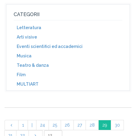
CATEGORII
Letteratura
Arti visive
Eventi scientifici ed accademici
Musica
Teatro & danza
Film
MULTIART
1
|
24
25
26
27
28
29
30
31
32