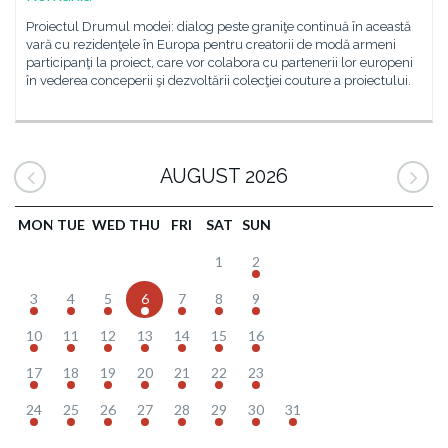
Proiectul Drumul modei: dialog peste graniţe continuă în această
vară cu rezidenţele în Europa pentru creatorii de modă armeni
participanţi la proiect, care vor colabora cu partenerii lor europeni
în vederea conceperii şi dezvoltării colecţiei couture a proiectului.
AUGUST 2026
MON
TUE
WED
THU
FRI
SAT
SUN
1
2
3
4
5
6
7
8
9
10
11
12
13
14
15
16
17
18
19
20
21
22
23
24
25
26
27
28
29
30
31