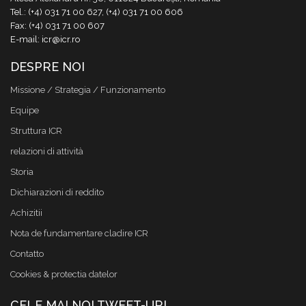
Tel.: (+4) 031 71 00 627, (+4) 031 71 00 606
Fax: (+4) 031 71 00 607
E-mail: icr@icr.ro
DESPRE NOI
Missione / Strategia / Funzionamento
Equipe
Struttura ICR
relazioni di attività
Storia
Dichiarazioni di reddito
Achizitii
Nota de fundamentare cladire ICR
Contatto
Cookies & protectia datelor
CELE MAI NOI TWEET-URI