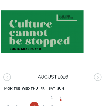
AUGUST 2026
MON
TUE
WED
THU
FRI
SAT
SUN
1
2
3
4
5
6
7
8
9