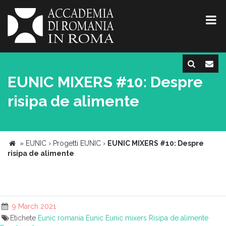
EUNIC MIXERS #10: Despre
risipa de alimente
»
EUNIC
›
Progetti EUNIC
›
EUNIC MIXERS #10: Despre
risipa de alimente
9 March 2021
Etichete
Eunic romania
Eunic
Eunic mixers
Risipa de alimente