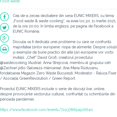
Food waste
Cea de-a zecea dezbatere din seria EUNIC MIXERS, cu tema
„Food waste & waste cooking“, va avea loc joi, 11 martie 2021,
de la ora 20:00, în limba engleză, pe pagina de Facebook a
EUNIC România.
Discuția va fi dedicată unei probleme cu care se confruntă
majoritatea țărilor europene: risipa de alimente. Despre soluții
și exemple de bune practici din alte țări europene vor vorbi
invitații: „Chef” David Groß, creatorul proiectului
@wastecooking (Austria); Anna Strejcová, membru al grupului ceh
@Zachraň jídlo (Salvează mâncarea); Ana-Maria Răducanu,
fondatoarea Magazin Zero Waste București. Moderator - Raluca Fiser
/ Asociația GreenRevolution / Green Report.
Proiectul EUNIC MIXERS include o serie de discuţii live, online,
despre provocările sectorului cultural, confruntat cu schimbările din
perioada pandemiei.
https://www.facebook.com/events/724378694926640