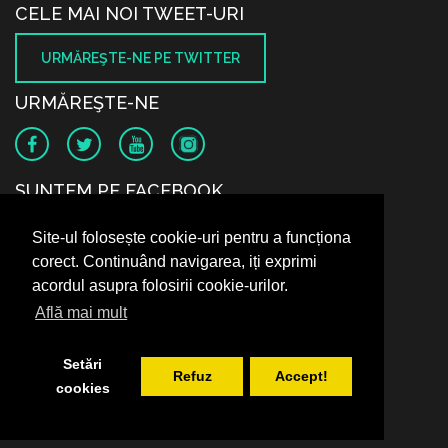
CELE MAI NOI TWEET-URI
URMĂREŞTE-NE PE TWITTER
URMĂREŞTE-NE
SUNTEM PE FACEBOOK
Site-ul folosește cookie-uri pentru a funcționa
corect. Continuând navigarea, iți exprimi
acordul asupra folosirii cookie-urilor.
Află mai mult
Setări
Refuz
Accept!
cookies