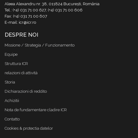
Aleea Alexandru nr. 38, 011824 București, România
Tel.: (+4) 031 71 00 627, (+4) 031 71 00 606
Fax: (+4) 031 71 00 607
E-mail: icr@icr.ro
DESPRE NOI
Missione / Strategia / Funzionamento
Equipe
Struttura ICR
relazioni di attività
Storia
Dichiarazioni di reddito
Achizitii
Nota de fundamentare cladire ICR
Contatto
Cookies & protectia datelor