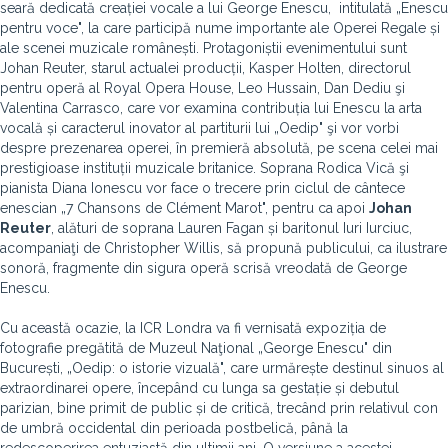
seară dedicată creației vocale a lui George Enescu, intitulată „Enescu
pentru voce", la care participă nume importante ale Operei Regale și
ale scenei muzicale românești. Protagoniștii evenimentului sunt
Johan Reuter, starul actualei producții, Kasper Holten, directorul
pentru operă al Royal Opera House, Leo Hussain, Dan Dediu şi
Valentina Carrasco, care vor examina contribuția lui Enescu la arta
vocală și caracterul inovator al partiturii lui „Oedip" şi vor vorbi
despre prezenarea operei, în premieră absolută, pe scena celei mai
prestigioase instituții muzicale britanice. Soprana Rodica Vică şi
pianista Diana Ionescu vor face o trecere prin ciclul de cântece
enescian „7 Chansons de Clément Marot", pentru ca apoi
Johan
Reuter
, alături de soprana Lauren Fagan și baritonul Iuri Iurciuc,
acompaniaţi de Christopher Willis, să propună publicului, ca ilustrare
sonoră, fragmente din sigura operă scrisă vreodată de George
Enescu.
Cu această ocazie, la ICR Londra va fi vernisată expoziția de
fotografie pregătită de Muzeul Naţional „George Enescu" din
București, „Oedip: o istorie vizuală", care urmărește destinul sinuos al
extraordinarei opere, începând cu lunga sa gestație și debutul
parizian, bine primit de public și de critică, trecând prin relativul con
de umbră occidental din perioada postbelică, până la