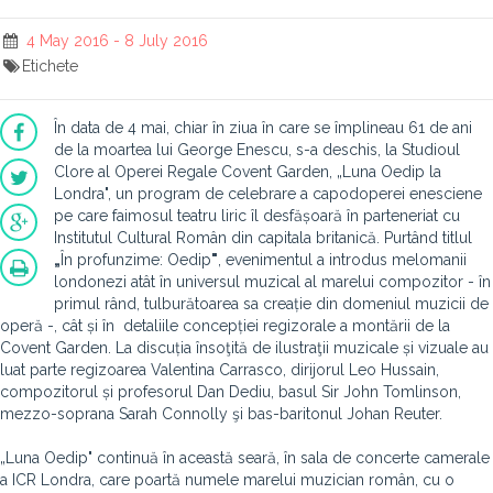
4 May 2016 - 8 July 2016
Etichete
În data de 4 mai, chiar în ziua în care se împlineau 61 de ani
de la moartea lui George Enescu, s-a deschis, la Studioul
Clore al Operei Regale Covent Garden, „Luna Oedip la
Londra", un program de celebrare a capodoperei enesciene
pe care faimosul teatru liric îl desfășoară în parteneriat cu
Institutul Cultural Român din capitala britanică. Purtând titlul
„
În profunzime: Oedip
"
, evenimentul a introdus melomanii
londonezi atât în universul muzical al marelui compozitor - în
primul rând, tulburătoarea sa creație din domeniul muzicii de
operă -, cât și în detaliile concepției regizorale a montării de la
Covent Garden. La discuția însoţită de ilustraţii muzicale și vizuale au
luat parte regizoarea Valentina Carrasco, dirijorul Leo Hussain,
compozitorul și profesorul Dan Dediu, basul Sir John Tomlinson,
mezzo-soprana Sarah Connolly şi bas-baritonul Johan Reuter.
„Luna Oedip" continuă în această seară, în sala de concerte camerale
a ICR Londra, care poartă numele marelui muzician român, cu o