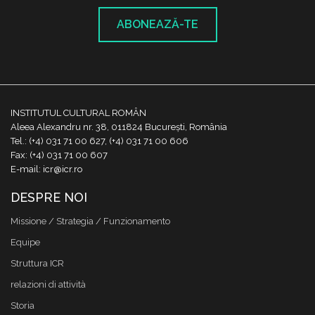
ABONEAZĂ-TE
INSTITUTUL CULTURAL ROMÂN
Aleea Alexandru nr. 38, 011824 București, România
Tel.: (+4) 031 71 00 627, (+4) 031 71 00 606
Fax: (+4) 031 71 00 607
E-mail: icr@icr.ro
DESPRE NOI
Missione / Strategia / Funzionamento
Equipe
Struttura ICR
relazioni di attività
Storia