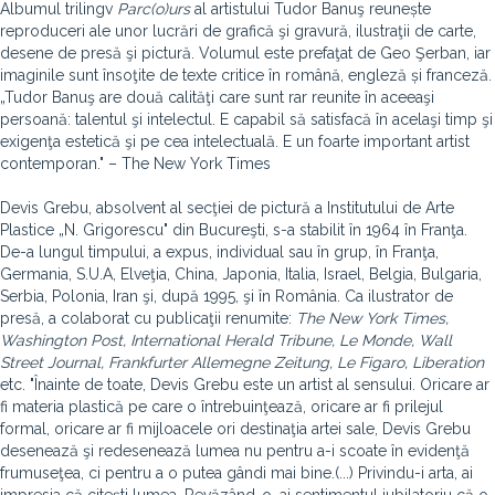
Albumul trilingv
Parc(o)urs
al artistului Tudor Banuş reunește
reproduceri ale unor lucrări de grafică şi gravură, ilustraţii de carte,
desene de presă şi pictură. Volumul este prefaţat de Geo Şerban, iar
imaginile sunt însoţite de texte critice în română, engleză și franceză.
„Tudor Banuş are două calităţi care sunt rar reunite în aceeaşi
persoană: talentul şi intelectul. E capabil să satisfacă în acelaşi timp şi
exigenţa estetică şi pe cea intelectuală. E un foarte important artist
contemporan." – The New York Times
Devis Grebu, absolvent al secţiei de pictură a Institutului de Arte
Plastice „N. Grigorescu" din Bucureşti, s-a stabilit în 1964 în Franţa.
De-a lungul timpului, a expus, individual sau în grup, în Franţa,
Germania, S.U.A, Elveţia, China, Japonia, Italia, Israel, Belgia, Bulgaria,
Serbia, Polonia, Iran şi, după 1995, şi în România. Ca ilustrator de
presă, a colaborat cu publicaţii renumite:
The New York Times,
Washington Post, International Herald Tribune, Le Monde, Wall
Street Journal, Frankfurter Allemegne Zeitung, Le Figaro, Liberation
etc. "Înainte de toate, Devis Grebu este un artist al sensului. Oricare ar
fi materia plastică pe care o întrebuinţează, oricare ar fi prilejul
formal, oricare ar fi mijloacele ori destinaţia artei sale, Devis Grebu
desenează şi redesenează lumea nu pentru a-i scoate în evidenţă
frumuseţea, ci pentru a o putea gândi mai bine.(...) Privindu-i arta, ai