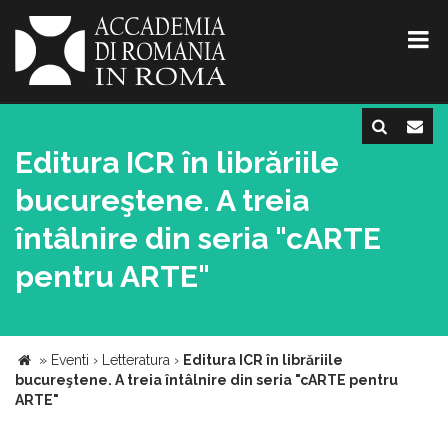
Editura ICR în librăriile
bucureştene. A treia
întâlnire din seria "cARTE
pentru ARTE"
»
Eventi
›
Letteratura
›
Editura ICR în librăriile
bucureştene. A treia întâlnire din seria "cARTE pentru
ARTE"