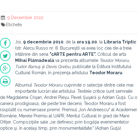
9 December 2010
Etichete
Joi,
9 decembrie 2010
, de la
ora 19.00
, la
Libraria Triptic
(str. Alecu Russo nr. 8, Bucureşti) va avea loc cea de-a treia
întâlnire din seria
"cARTE pentru ARTE".
Criticul de artă
Mihai Plămădeală
va prezenta albumele
Teodor Moraru,
Tudor Banuş ş
i
Devis Grebu
, publicate la Editura Institutului
Cultural Român, în prezenţa artistului
Teodor Moraru
.
Albumul
Teodor Moraru
cuprinde o selecţie dintre cele mai
importante lucrări ale artistului. Textele critice sunt semnate
de Magdalena Crişan, Andrei Pleşu, Pavel Şuşară şi Adrian Guţă. Cu o
carieră prodigioasă, de peste trei decenii, Teodor Moraru a fost
răsplătit cu numeroase premii: Premiul „Ion Andreescu" al Academiei
Române, Marele Premiu al UAPR, Meritul Cultural în grad de Mare
Ofiţer. Compoziţiile sale „se definesc prin bogăţia evenimentelor
optice şi, în acelaşi timp, prin monumentalitate." (Adrian Guţă).