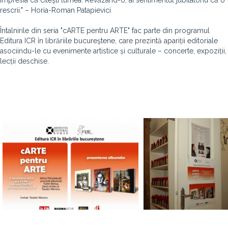
impresia că citeşti lumea. Revăzând-o, ai sentimentul jubilatoriu că o
rescrii." – Horia-Roman Patapievici
Întalnirile din seria "cARTE pentru ARTE" fac parte din programul
Editura ICR în librăriile bucureştene, care prezintă apariții editoriale
asociindu-le cu evenimente artistice și culturale – concerte, expoziții,
lecții deschise.