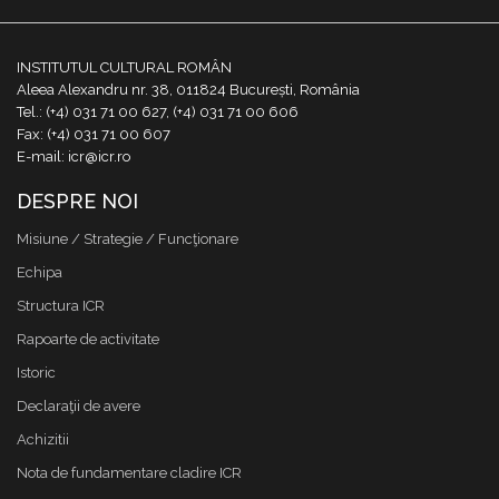
INSTITUTUL CULTURAL ROMÂN
Aleea Alexandru nr. 38, 011824 București, România
Tel.: (+4) 031 71 00 627, (+4) 031 71 00 606
Fax: (+4) 031 71 00 607
E-mail: icr@icr.ro
DESPRE NOI
Misiune / Strategie / Funcţionare
Echipa
Structura ICR
Rapoarte de activitate
Istoric
Declaraţii de avere
Achizitii
Nota de fundamentare cladire ICR