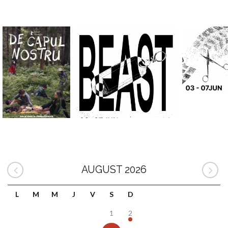
AUGUST 2026
L
M
M
J
V
S
D
1
2