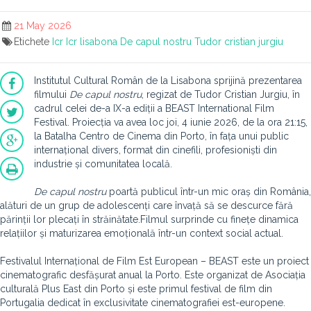
21 May 2026
Etichete
Icr
Icr lisabona
De capul nostru
Tudor cristian jurgiu
Institutul Cultural Român de la Lisabona sprijină prezentarea
filmului
De capul nostru
, regizat de Tudor Cristian Jurgiu, în
cadrul celei de-a IX-a ediții a BEAST International Film
Festival. Proiecția va avea loc joi, 4 iunie 2026, de la ora 21:15,
la Batalha Centro de Cinema din Porto, în fața unui public
internațional divers, format din cinefili, profesioniști din
industrie și comunitatea locală.
De capul nostru
poartă publicul într-un mic oraș din România,
alături de un grup de adolescenți care învață să se descurce fără
părinții lor plecați în străinătate.Filmul surprinde cu finețe dinamica
relațiilor și maturizarea emoțională într-un context social actual.
Festivalul Internațional de Film Est European – BEAST este un proiect
cinematografic desfășurat anual la Porto. Este organizat de Asociația
culturală Plus East din Porto și este primul festival de film din
Portugalia dedicat în exclusivitate cinematografiei est-europene.