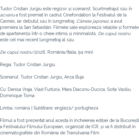
Tudor Cristian Jurgiu este regizor și scenarist. Scurtmetrajul său
În
acvariu
a fost premiat în cadrul Cinefondation la Festivalul de la
Cannes, iar debutul său în lungmetraj,
Câinele japonez
, a avut
premiera la San Sebastián. Filmele sale explorează relațiile și formele
de apartenență într-o cheie intimă și minimalistă.
De capul nostru
este cel mai recent lungmetraj al său.
De capul nostru
(2026, România/Italia, 94 min)
Regia: Tudor Cristian Jurgiu
Scenariul: Tudor Cristian Jurgiu, Anca Buja
Cu: Denisa Vraja, Vlad Furtună, Mara Diaconu-Ducica, Sofia Vasiliu,
Dominique Toma
Limba: română | Subtitrare: engleză/ portugheză
Filmul a fost prezentat anul acesta în încheierea ediției de la București
a Festivalului Filmului European, organizat de ICR, și va fi distribuit în
cinematografele din România de Transilvania Film.